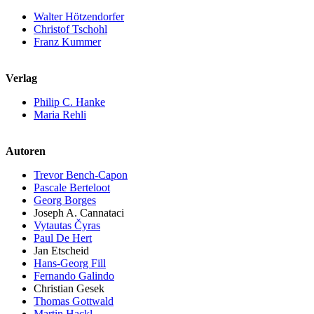
Walter Hötzendorfer
Christof Tschohl
Franz Kummer
Verlag
Philip C. Hanke
Maria Rehli
Autoren
Trevor Bench-Capon
Pascale Berteloot
Georg Borges
Joseph A. Cannataci
Vytautas Čyras
Paul De Hert
Jan Etscheid
Hans-Georg Fill
Fernando Galindo
Christian Gesek
Thomas Gottwald
Martin Hackl