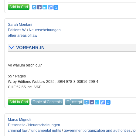
Add to Cart
Sarah Montani
Editions W.
/
Neuerscheinungen
other areas of law
VORFAHR:IN
Vo wällum bisch du?
557 Pages
W. by Editions Weblaw 2025, ISBN 978-3-03916-299-4
CHF 52.65 incl. VAT
Add to Cart
Table of Contents
E
xcerpt
Marco Mignoli
Dissertatio
/
Neuerscheinungen
criminal law
/
fundamental rights
/
government organization and authorities
/
p