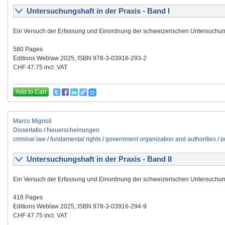
Untersuchungshaft in der Praxis - Band I
Ein Versuch der Erfassung und Einordnung der schweizerischen Untersuchun
580 Pages
Editions Weblaw 2025, ISBN 978-3-03916-293-2
CHF 47.75 incl. VAT
Add to Cart
Marco Mignoli
Dissertatio
/
Neuerscheinungen
criminal law
/
fundamental rights
/
government organization and authorities
/
p
Untersuchungshaft in der Praxis - Band II
Ein Versuch der Erfassung und Einordnung der schweizerischen Untersuchun
416 Pages
Editions Weblaw 2025, ISBN 978-3-03916-294-9
CHF 47.75 incl. VAT