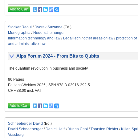
Add to Cart
Stocker Raoul
/
Dvorak Suzanne
(Ed.)
Monographia
/
Neuerscheinungen
information technology and law
/
LegalTech
/
other areas of law
/
protection of
and administrative law
Alps Forum 2024 - From Bits to Qubits
The quantum revolution in business and society
86 Pages
Editions Weblaw 2025, ISBN 978-3-03916-292-5
CHF 38.00 incl. VAT
Add to Cart
Schneeberger David
(Ed.)
David Schneeberger
/
Daniel Halft
/
Yunna Choi
/
Thorsten Richter
/
Kilian Spr
Vossberg