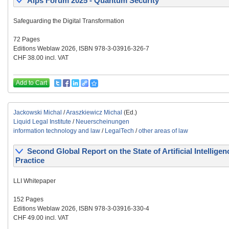
Alps Forum 2025 - Quantum Security
Safeguarding the Digital Transformation
72 Pages
Editions Weblaw 2026, ISBN 978-3-03916-326-7
CHF 38.00 incl. VAT
Add to Cart
Jackowski Michal
/
Araszkiewicz Michal
(Ed.)
Liquid Legal Institute
/
Neuerscheinungen
information technology and law
/
LegalTech
/
other areas of law
Second Global Report on the State of Artificial Intelligen
Practice
LLI Whitepaper
152 Pages
Editions Weblaw 2026, ISBN 978-3-03916-330-4
CHF 49.00 incl. VAT