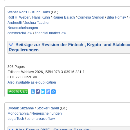
Weber Rolf H.
/
Kuhn Hans
(Ed.)
Rolf H. Weber
/
Hans Kuhn
/
Rainer Baisch
/
Cornelia Stengel
/
Biba Homsy
/
Andreotti
/
Joshua Taucher
Neuerscheinungen
commercial law
/
financial market law
Beiträge zur Revision der Fintech-, Krypto- und Stableco
Regulierungen
308 Pages
Editions Weblaw 2026, ISBN 978-3-03916-331-1
CHF 77.00 incl. VAT
Also available as e-publication
Add to Cart
Dvorak Suzanne
/
Stocker Raoul
(Ed.)
Monographia
/
Neuerscheinungen
LegalTech
/
other areas of law