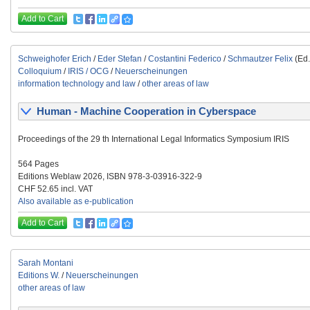
Add to Cart
Schweighofer Erich
/
Eder Stefan
/
Costantini Federico
/
Schmautzer Felix
(Ed.
Colloquium
/
IRIS / OCG
/
Neuerscheinungen
information technology and law
/
other areas of law
Human - Machine Cooperation in Cyberspace
Proceedings of the 29 th International Legal Informatics Symposium IRIS
564 Pages
Editions Weblaw 2026, ISBN 978-3-03916-322-9
CHF 52.65 incl. VAT
Also available as e-publication
Add to Cart
Sarah Montani
Editions W.
/
Neuerscheinungen
other areas of law