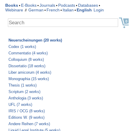
Books
E-Books
Journals
Podcasts
Databases
•
•
•
•
•
Webinare
German
French
Italian
English
Login
//
•
•
•
0
Neuerscheinungen (20 works)
Codex (1 works)
Commentatio (4 works)
Colloquium (8 works)
Dissertatio (18 works)
Liber amicorum (4 works)
Monographia (15 works)
Thesis (1 works)
Scriptum (2 works)
Anthologia (3 works)
UFL (7 works)
IRIS / OCG (8 works)
Editions W. (9 works)
Andere Reihen (7 works)
Liquid Legal Institute (5 works)