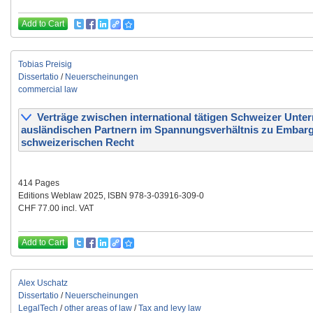
Add to Cart
Tobias Preisig
Dissertatio
/
Neuerscheinungen
commercial law
Verträge zwischen international tätigen Schweizer Unt
ausländischen Partnern im Spannungsverhältnis zu Embar
schweizerischen Recht
414 Pages
Editions Weblaw 2025, ISBN 978-3-03916-309-0
CHF 77.00 incl. VAT
Add to Cart
Alex Uschatz
Dissertatio
/
Neuerscheinungen
LegalTech
/
other areas of law
/
Tax and levy law