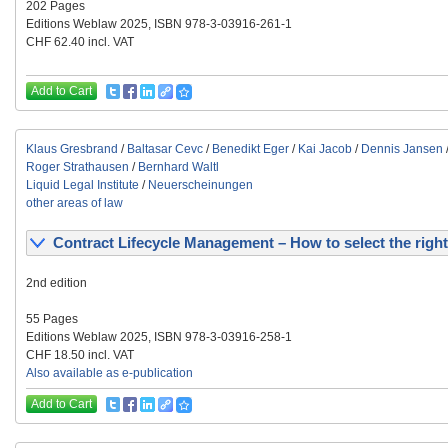
202 Pages
Editions Weblaw 2025, ISBN 978-3-03916-261-1
CHF 62.40 incl. VAT
Add to Cart
Klaus Gresbrand
/
Baltasar Cevc
/
Benedikt Eger
/
Kai Jacob
/
Dennis Jansen
Roger Strathausen
/
Bernhard Waltl
Liquid Legal Institute
/
Neuerscheinungen
other areas of law
Contract Lifecycle Management – How to select the right
2nd edition
55 Pages
Editions Weblaw 2025, ISBN 978-3-03916-258-1
CHF 18.50 incl. VAT
Also available as e-publication
Add to Cart