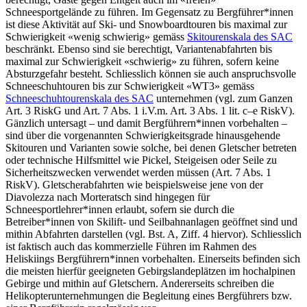
Schneesportgelände zu führen. Im Gegensatz zu Bergführer*innen
ist diese Aktivität auf Ski- und Snowboardtouren bis maximal zur
Schwierigkeit «wenig schwierig» gemäss
Skitourenskala des SAC
beschränkt. Ebenso sind sie berechtigt, Variantenabfahrten bis
maximal zur Schwierigkeit «schwierig» zu führen, sofern keine
Absturzgefahr besteht. Schliesslich können sie auch anspruchsvolle
Schneeschuhtouren bis zur Schwierigkeit «WT3» gemäss
Schneeschuhtourenskala des SAC
unternehmen (vgl. zum Ganzen
Art. 3 RiskG und Art. 7 Abs. 1 i.V.m. Art. 3 Abs. 1 lit. c–e RiskV).
Gänzlich untersagt – und damit Bergführern*innen vorbehalten –
sind über die vorgenannten Schwierigkeitsgrade hinausgehende
Skitouren und Varianten sowie solche, bei denen Gletscher betreten
oder technische Hilfsmittel wie Pickel, Steigeisen oder Seile zu
Sicherheitszwecken verwendet werden müssen (Art. 7 Abs. 1
RiskV). Gletscherabfahrten wie beispielsweise jene von der
Diavolezza nach Morteratsch sind hingegen für
Schneesportlehrer*innen erlaubt, sofern sie durch die
Betreiber*innen von Skilift- und Seilbahnanlagen geöffnet sind und
mithin Abfahrten darstellen (vgl. Bst. A, Ziff. 4 hiervor). Schliesslich
ist faktisch auch das kommerzielle Führen im Rahmen des
Heliskiings Bergführern*innen vorbehalten. Einerseits befinden sich
die meisten hierfür geeigneten Gebirgslandeplätzen im hochalpinen
Gebirge und mithin auf Gletschern. Andererseits schreiben die
Helikopterunternehmungen die Begleitung eines Bergführers bzw.