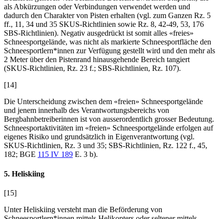
als Abkürzungen oder Verbindungen verwendet werden und
dadurch den Charakter von Pisten erhalten (vgl. zum Ganzen Rz. 5
ff., 11, 34 und 35 SKUS-Richtlinien sowie Rz. 8, 42-49, 53, 176
SBS-Richtlinien). Negativ ausgedrückt ist somit alles «freies»
Schneesportgelände, was nicht als markierte Schneesportfläche den
Schneesportlern*innen zur Verfügung gestellt wird und den mehr als
2 Meter über den Pistenrand hinausgehende Bereich tangiert
(SKUS-Richtlinien, Rz. 23 f.; SBS-Richtlinien, Rz. 107).
[14]
Die Unterscheidung zwischen dem «freien» Schneesportgelände
und jenem innerhalb des Verantwortungsbereichs von
Bergbahnbetreiberinnen ist von ausserordentlich grosser Bedeutung.
Schneesportaktivitäten im «freien» Schneesportgelände erfolgen auf
eigenes Risiko und grundsätzlich in Eigenverantwortung (vgl.
SKUS-Richtlinien, Rz. 3 und 35; SBS-Richtlinien, Rz. 122 f., 45,
182; BGE
115 IV 189
E. 3 b).
5. Heliskiing
[15]
Unter Heliskiing versteht man die Beförderung von
Schneesportlern*innen mittels Helikopters oder seltener mittels