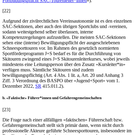
Fortbildungspflicht SAC-Tourenleiter*innen
»).
[22]
Aufgrund der zivilrechtlichen Vereinsautonomie ist es den einzelnen
SAC-Sektionen, aber auch den übrigen Sportclubs und -vereinen,
sodann weitestgehend selber überlassen, interne
Kompetenzregelungen aufzustellen. Die meisten SAC-Sektionen
sehen eine (interne) Bewilligungspflicht der ausgeschriebenen
Schneesporttouren vor. Im Rahmen des gesetzlich normierten
Sportförderprogramm J+S bedarf es für die Durchführung von
Skitouren zwingend eines J+S Skitourenleiterkurses, wobei jeweils
mindestens eine Leitungsperson über den Zusatz «Kursleiter*in»
verfügen muss. Sämtliche Skitouren sind zudem
bewilligungspflichtig (Art. 4 Abs. 1 lit. a, Art. 20 und Anhang 3
Ziff. 3 Verordnung des BASPO über «Jugend+Sport» vom 1.
Dezember 2022,
SR
415.011.2).
b. «Faktische» Führer*innen und Gefahrengemeinschaften
[23]
Die Frage nach einer allfälligen «faktischen» Führerschaft bzw.
Gefahrengemeinschaft stellt sich primär dann, wenn nicht durch
professionelle Akteure geführte Schneesporttouren, insbesondere im