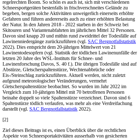
regelrechten Boom. So schön es auch ist, sich mit verschiedenen
Schneesportgeräten bestenfalls in frischverschneites Gelände zu
begeben, bergen solche Aktivitäten unweigerlich einerseits erhöhte
Gefahren und führen andererseits auch zu einer erhöhten Belastung
der Natur. In den Jahren 2018 - 2022 starben in der Schweiz bei
Skitouren und Variantenabfahrten im jährlichen Mittel 32 Personen.
Davon sind knapp 20 und mithin rund zweidrittel der Todesfälle auf
Lawinenniedergänge zurückzuführen (vgl.
SAC Bergnotfallstatistik
2022). Dies entspricht dem 20-jährigen Mittelwert von 21
Lawinentodesopfern (vgl. Statistik der tödlichen Lawinenunfälle der
letzten 20 Jahre des WSL-Instituts für Schnee- und
Lawinenforschung Davos, S. 40 f.). Die übrigen Todesfälle sind auf
Abstürze, Gletscherspaltenstürze, Wechtenabbrüche oder
Eis-/Steinschlag zurückzuführen. Aktuell werden, nicht zuletzt
aufgrund meteorologischer Veränderungen, vermehrt
Gletscherspaltenstürze beobachtet. So wurden im Jahr 2022 im
Vergleich zum 10-jährigen Mittel mit 70 betroffenen Personen
beinahe doppelt so viele Spaltenstürze verzeichnet. Davon sind 6
Spaltenstürze tödlich verlaufen, was mehr als eine Verdreifachung
darstellt (vgl.
SAC Bergnotfallstatistik
2022).
[2]
Ziel dieses Beitrags ist es, einen Überblick über die rechtlichen
Aspekte von Schneesportaktivitäten ausserhalb von gesicherten