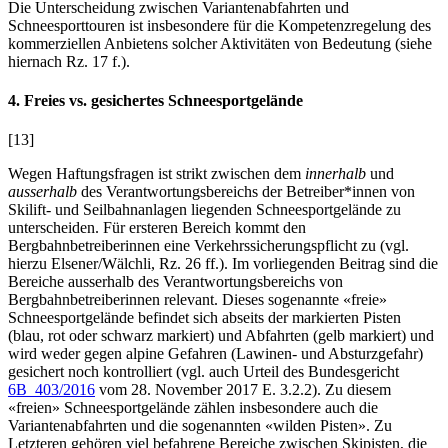
Die Unterscheidung zwischen Variantenabfahrten und
Schneesporttouren ist insbesondere für die Kompetenzregelung des
kommerziellen Anbietens solcher Aktivitäten von Bedeutung (siehe
hiernach Rz. 17 f.).
4. Freies vs. gesichertes Schneesportgelände
[13]
Wegen Haftungsfragen ist strikt zwischen dem
innerhalb
und
ausserhalb
des Verantwortungsbereichs der Betreiber*innen von
Skilift- und Seilbahnanlagen liegenden Schneesportgelände zu
unterscheiden. Für ersteren Bereich kommt den
Bergbahnbetreiberinnen eine Verkehrssicherungspflicht zu (vgl.
hierzu
Elsener/Wälchli
, Rz. 26 ff.). Im vorliegenden Beitrag sind die
Bereiche ausserhalb des Verantwortungsbereichs von
Bergbahnbetreiberinnen relevant. Dieses sogenannte «freie»
Schneesportgelände befindet sich abseits der markierten Pisten
(blau, rot oder schwarz markiert) und Abfahrten (gelb markiert) und
wird weder gegen alpine Gefahren (Lawinen- und Absturzgefahr)
gesichert noch kontrolliert (vgl. auch Urteil des Bundesgericht
6B_403/2016
vom 28. November 2017 E. 3.2.2). Zu diesem
«freien» Schneesportgelände zählen insbesondere auch die
Variantenabfahrten und die sogenannten «wilden Pisten». Zu
Letzteren gehören viel befahrene Bereiche zwischen Skipisten, die