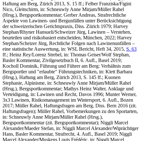
Haftung am Berg, Zürich 2013, S. 15 ff.;
Felber Franziska/Figini
Nico
, Gleitschirm, in: Schneuwly Anne Mirjam/Müller Rahel
(Hrsg.), Bergsportkommentar;
Gerber Andreas
, Strafrechtliche
Aspekte von Lawinen- und Bergunfällen unter Berücksichtigung
der schweizerischen Gerichtspraxis, Diss. Zürich 1979;
Harvey
Stephan/Rhyner Hansueli/Schweizer Jürg
, Lawinen – Verstehen,
beurteilen und risikobasiert entscheiden, München, 2022;
Harvey
Stephan/Scheizer Jürg,
Rechtliche Folgen nach Lawinenunfällen –
eine statistische Auswertung, in: WSL Bericht, Heft 34, 2015,
S. 63
ff.;
Heinz Rey/Lorenz Strebel
, in: Thomas Geiser/Wolf Stephan,
Basler Kommentar, Zivilgesetzbuch II, 6. Aufl., Basel 2019;
Kocholl Dominik,
Führung und Führer am Berg: Verhältnis zum
Bergsportler und "erlaubte" Führungstechniken, in: Klett Barbara
(Hrsg.), Haftung am Berg, Zürich 2013, S. 145 ff.;
Kuonen
Stephanie
, Alpinisme, in: Schneuwly Anne Mirjam/Müller Rahel
(Hrsg.), Bergsportkommentar;
Mathys Heinz Walter,
Anklage und
Verteidigung, in: Lawinen und Recht, Davos 1996;
Munter Werner
,
3x3 Lawinen, Risikomanagement im Wintersport, 6. Aufl., Bozen
2017;
Müller Rahel
, Haftungsfragen am Berg, Diss. Bern 2016 (zit.
Haftungsfragen);
Müller Rahel
, Vorbemerkungen zu den Sportarten,
in: Schneuwly Anne Mirjam/Müller Rahel (Hrsg.),
Bergsportkommentar (zit. Bergsportkommentar);
Niggli Marcel
Alexander/Maeder Stefan
, in: Niggli Marcel Alexander/Wiprächtiger
Hans, Basler Kommentar, Strafrecht, 4. Aufl., Basel 2019;
Niggli
Marcel Alexander/Muskens Louis Frédéric
, in: Niggli Marcel