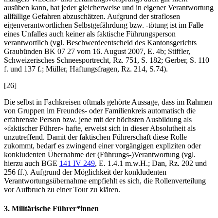
ausüben kann, hat jeder gleicherweise und in eigener Verantwortung
allfällige Gefahren abzuschätzen. Aufgrund der straflosen
eigenverantwortlichen Selbstgefährdung bzw. -tötung ist im Falle
eines Unfalles auch keiner als faktische Führungsperson
verantwortlich (vgl. Beschwerdeentscheid des Kantonsgerichts
Graubünden BK 07 27 vom 16. August 2007, E. 4b;
Stiffler
,
Schweizerisches Schneesportrecht, Rz. 751, S. 182;
Gerber
, S. 110
f. und 137 f.;
Müller
, Haftungsfragen, Rz. 214, S.74).
[26]
Die selbst in Fachkreisen oftmals gehörte Aussage, dass im Rahmen
von Gruppen im Freundes- oder Familienkreis automatisch die
erfahrenste Person bzw. jene mit der höchsten Ausbildung als
«faktischer Führer» hafte, erweist sich in dieser Absolutheit als
unzutreffend. Damit der faktischen Führerschaft diese Rolle
zukommt, bedarf es zwingend einer vorgängigen expliziten oder
konkludenten Übernahme der (Führungs-)Verantwortung (vgl.
hierzu auch BGE
141 IV 249
, E. 1.4.1 m.w.H.;
Dan
, Rz. 202 und
256 ff.). Aufgrund der Möglichkeit der konkludenten
Verantwortungsübernahme empfiehlt es sich, die Rollenverteilung
vor Aufbruch zu einer Tour zu klären.
3. Militärische Führer*innen