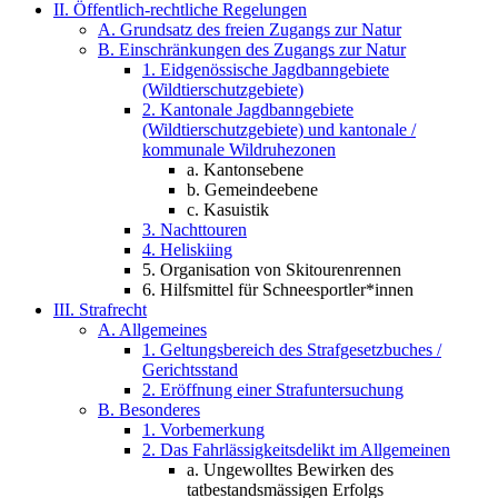
II. Öffentlich-rechtliche Regelungen
A. Grundsatz des freien Zugangs zur Natur
B. Einschränkungen des Zugangs zur Natur
1. Eidgenössische Jagdbanngebiete
(Wildtierschutzgebiete)
2. Kantonale Jagdbanngebiete
(Wildtierschutzgebiete) und kantonale /
kommunale Wildruhezonen
a. Kantonsebene
b. Gemeindeebene
c. Kasuistik
3. Nachttouren
4. Heliskiing
5. Organisation von Skitourenrennen
6. Hilfsmittel für Schneesportler*innen
III. Strafrecht
A. Allgemeines
1. Geltungsbereich des Strafgesetzbuches /
Gerichtsstand
2. Eröffnung einer Strafuntersuchung
B. Besonderes
1. Vorbemerkung
2. Das Fahrlässigkeitsdelikt im Allgemeinen
a. Ungewolltes Bewirken des
tatbestandsmässigen Erfolgs