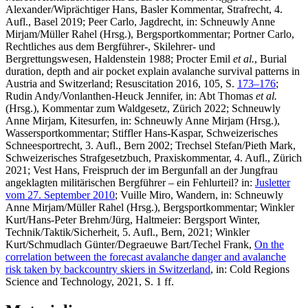
Alexander/Wiprächtiger Hans, Basler Kommentar, Strafrecht, 4.
Aufl., Basel 2019;
Peer Carlo
, Jagdrecht, in: Schneuwly Anne
Mirjam/Müller Rahel (Hrsg.), Bergsportkommentar;
Portner Carlo
,
Rechtliches aus dem Bergführer-, Skilehrer- und
Bergrettungswesen, Haldenstein 1988;
Procter Emil
et al.
, Burial
duration, depth and air pocket explain avalanche survival patterns in
Austria and Switzerland; Resuscitation 2016, 105, S.
173–176
;
Rudin Andy/Vonlanthen-Heuck Jennifer
, in: Abt Thomas
et al.
(Hrsg.), Kommentar zum Waldgesetz, Zürich 2022;
Schneuwly
Anne
Mirjam
, Kitesurfen, in: Schneuwly Anne Mirjam (Hrsg.),
Wassersportkommentar;
Stiffler Hans-Kaspar
, Schweizerisches
Schneesportrecht, 3. Aufl., Bern 2002;
Trechsel Stefan/Pieth Mark
,
Schweizerisches Strafgesetzbuch, Praxiskommentar, 4. Aufl., Zürich
2021;
Vest Hans
, Freispruch der im Bergunfall an der Jungfrau
angeklagten militärischen Bergführer – ein Fehlurteil? in:
Jusletter
vom 27. September 2010
;
Vuille Miro
, Wandern, in: Schneuwly
Anne Mirjam/Müller Rahel (Hrsg.), Bergsportkommentar;
Winkler
Kurt/Hans-Peter Brehm/Jürg, Haltmeier
: Bergsport Winter,
Technik/Taktik/Sicherheit, 5. Aufl., Bern, 2021;
Winkler
Kurt/Schmudlach Günter/Degraeuwe Bart/Techel Frank
,
On the
correlation between the forecast avalanche danger and avalanche
risk taken by backcountry skiers in Switzerland
, in: Cold Regions
Science and Technology, 2021, S. 1 ff.