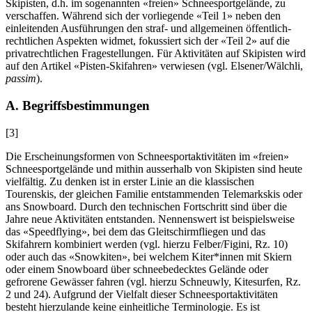
Skipisten, d.h. im sogenannten «freien» Schneesportgelände, zu
verschaffen. Während sich der vorliegende «Teil 1» neben den
einleitenden Ausführungen den straf- und allgemeinen öffentlich-
rechtlichen Aspekten widmet, fokussiert sich der «Teil 2» auf die
privatrechtlichen Fragestellungen. Für Aktivitäten auf Skipisten wird
auf den Artikel «Pisten-Skifahren» verwiesen (vgl.
Elsener/Wälchli
,
passim
).
A. Begriffsbestimmungen
[3]
Die Erscheinungsformen von Schneesportaktivitäten im «freien»
Schneesportgelände und mithin ausserhalb von Skipisten sind heute
vielfältig. Zu denken ist in erster Linie an die klassischen
Tourenskis, der gleichen Familie entstammenden Telemarkskis oder
ans Snowboard. Durch den technischen Fortschritt sind über die
Jahre neue Aktivitäten entstanden. Nennenswert ist beispielsweise
das «Speedflying», bei dem das Gleitschirmfliegen und das
Skifahrern kombiniert werden (vgl. hierzu
Felber/Figini
, Rz. 10)
oder auch das «Snowkiten», bei welchem Kiter*innen mit Skiern
oder einem Snowboard über schneebedecktes Gelände oder
gefrorene Gewässer fahren (vgl. hierzu
Schneuwly
, Kitesurfen, Rz.
2 und 24). Aufgrund der Vielfalt dieser Schneesportaktivitäten
besteht hierzulande keine einheitliche Terminologie. Es ist