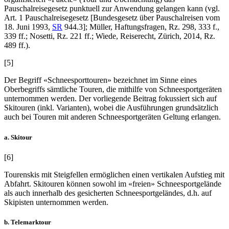
Pauschalreisegesetz punktuell zur Anwendung gelangen kann (vgl.
Art. 1 Pauschalreisegesetz [Bundesgesetz über Pauschalreisen vom
18. Juni 1993,
SR
944.3];
Müller
, Haftungsfragen, Rz. 298, 333 f.,
339 ff.;
Nosetti
, Rz. 221 ff.;
Wiede
, Reiserecht, Zürich, 2014, Rz.
489 ff.).
[5]
Der Begriff «Schneesporttouren» bezeichnet im Sinne eines
Oberbegriffs sämtliche Touren, die mithilfe von Schneesportgeräten
unternommen werden. Der vorliegende Beitrag fokussiert sich auf
Skitouren (inkl. Varianten), wobei die Ausführungen grundsätzlich
auch bei Touren mit anderen Schneesportgeräten Geltung erlangen.
a. Skitour
[6]
Tourenskis mit Steigfellen ermöglichen einen vertikalen Aufstieg mit
Abfahrt. Skitouren können sowohl im «freien» Schneesportgelände
als auch innerhalb des gesicherten Schneesportgeländes, d.h. auf
Skipisten unternommen werden.
b. Telemarktour