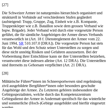
[27]
Die Schweizer Armee ist naturgemäss hierarchisch organisiert und
strukturell in Verbände auf verschiedenen Stufen gegliedert
(aufsteigend: Trupp, Gruppe, Zug, Einheit wie z.B. Kompanie,
Truppenkörper wie z.B. Bataillon sowie dem grossen Verband wie
bspw. Brigade). Jeder Verband wird durch eine vorgesetzte Person
geführt, die für sämtliche Angehörigen der Armee dieses Verbands
verantwortlich ist (Art. 18 f. Dienstreglement der Armee vom 22.
Juni 1994,
SR
510.107.0 [DRA]). Die vorgesetzte Person hat stets
für das Wohl und den Schutz seiner Unterstellten zu sorgen und
diese nicht unnötig Risiken und Gefahren auszusetzen. Bei der
Vorbereitung ihrer Entschlüsse kann sie ihre Unterstellten beiziehen,
verantwortet diese indessen alleine (Art. 12
DRA). Die Unterstellten
sind ihrerseits zu Gehorsam verpflichtet (Art. 21
DRA).
[28]
Militärische Führer*innen im Schneesportwesen sind regelmässig
zivil ausgebildete Bergführer*innen oder besonders geschulte
Angehörige der Armee. Zu Letzteren gehören insbesondere die
Gebirgsspezialisten, welche durch das Kompetenzzentrum
Gebirgsdienst der Armee in Andermatt spezifisch für das winterliche
und sommerliche (Hoch-)Gebirge ausgebildet und hierfür eingesetzt
werden.