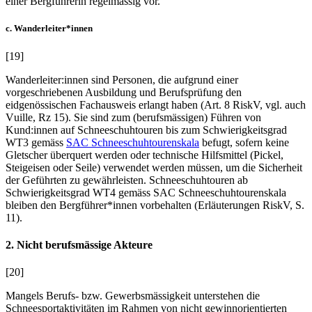
einer Bergführerin regelmässig vor.
c. Wanderleiter*innen
[19]
Wanderleiter:innen sind Personen, die aufgrund einer
vorgeschriebenen Ausbildung und Berufsprüfung den
eidgenössischen Fachausweis erlangt haben (Art. 8 RiskV, vgl. auch
V
uille
, Rz 15). Sie sind zum (berufsmässigen) Führen von
Kund:innen auf Schneeschuhtouren bis zum Schwierigkeitsgrad
WT3 gemäss
SAC Schneeschuhtourenskala
befugt, sofern keine
Gletscher überquert werden oder technische Hilfsmittel (Pickel,
Steigeisen oder Seile) verwendet werden müssen, um die Sicherheit
der Geführten zu gewährleisten. Schneeschuhtouren ab
Schwierigkeitsgrad WT4 gemäss SAC Schneeschuhtourenskala
bleiben den Bergführer*innen vorbehalten (Erläuterungen RiskV, S.
11).
2. Nicht berufsmässige Akteure
[20]
Mangels Berufs- bzw. Gewerbsmässigkeit unterstehen die
Schneesportaktivitäten im Rahmen von nicht gewinnorientierten