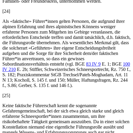
Familien- oder Freundeskreis, unternommen werden.
[24]
Als «faktische» Führer*innen gelten Personen, die aufgrund ihrer
alpinen Erfahrung und ihres alpinistischen Könnens weniger
erfahrene Personen zum Mitgehen ins Gebirge veranlassen, die
erforderlichen Entscheide treffen und damit tatsächlich, d.h. faktisch,
die Führungsrolle übernehmen. Als wesentliches Merkmal gilt, dass
die solcherart «Geführten» ihre eigene Entscheidungsfreiheit
aufgeben und die Sorge für ihre Sicherheit dem/der faktischen
Führer*in anvertrauen, so dass ein gewisses
Subordinationsverhältnis entsteht (vgl. BGE
83 IV 9
E. 1; BGE
100
IV 210
E. 2b;
Stiffler
, Schweizerisches Schneesportrecht, Rz. 750 f.,
S. 182; Praxiskommentar StGB
Trechsel/Pateh-Moghadam
, Art. 11
N 13;
Kocholl
, S. 145 f. und 150;
Müller
, Haftungsfragen, Rz. 244
f., S.86;
Gerber
, S. 135 f. und 146 f.).
[25]
Keine faktische Führerschaft kennt die sogenannte
Gefahrengemeinschaft, bei der sich etwa gleich starke und gleich
erfahrene Schneesportler*innen zusammentun, um ihre
risikobehaftete Tätigkeit gemeinsam auszuüben. Da in einer solchen
Konstellation niemand eine eigentliche Führungsrolle ausübt und
mangels Wissens- und Erfahrungsvorsprungs auch gar nicht