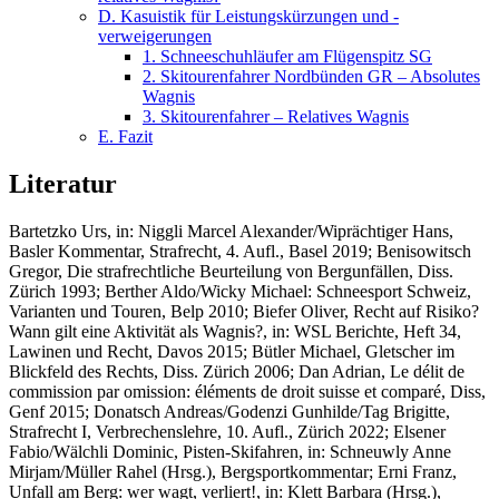
D. Kasuistik für Leistungskürzungen und -
verweigerungen
1. Schneeschuhläufer am Flügenspitz SG
2. Skitourenfahrer Nordbünden GR – Absolutes
Wagnis
3. Skitourenfahrer – Relatives Wagnis
E. Fazit
Literatur
Bartetzko Urs
, in: Niggli Marcel Alexander/Wiprächtiger Hans,
Basler Kommentar, Strafrecht, 4. Aufl., Basel 2019;
Benisowitsch
Gregor
, Die strafrechtliche Beurteilung von Bergunfällen, Diss.
Zürich 1993;
Berther Aldo/Wicky Michael
: Schneesport Schweiz,
Varianten und Touren, Belp 2010;
Biefer Oliver
, Recht auf Risiko?
Wann gilt eine Aktivität als Wagnis?, in: WSL Berichte, Heft 34,
Lawinen und Recht, Davos 2015;
B
ü
tler Michael,
Gletscher im
Blickfeld des Rechts, Diss. Zürich 2006;
Dan Adrian
, Le délit de
commission par omission: éléments de droit suisse et comparé, Diss,
Genf 2015;
Donatsch Andreas/Godenzi Gunhilde/Tag Brigitte
,
Strafrecht I, Verbrechenslehre, 10. Aufl., Zürich 2022;
Elsener
Fabio/Wälchli Dominic,
Pisten-Skifahren, in: Schneuwly Anne
Mirjam/Müller Rahel (Hrsg.), Bergsportkommentar;
Erni Franz,
Unfall am Berg: wer wagt, verliert!, in: Klett Barbara (Hrsg.),