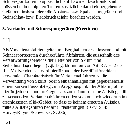
Schneesporttouren hauptsächlich auf Lawinen beschränkt sind,
müssen bei hochalpinen Touren zusätzliche damit einhergehende
Gefahren, insbesondere die Absturz- bzw. Spaltensturzgefahr und
Steinschlag- bzw. Eisabbruchgefahr, beachtet werden.
3. Varianten mit Schneesportgeräten (Freeriden)
[11]
Als Variantenabfahrten gelten mit Bergbahnen erschlossene und mit
Schneesportgeräten durchgeführte Abfahrten, die ausserhalb des
Verantwortungsbereichs der Betreiber von Skilift- und
Seilbahnanlagen liegen (vgl. Legaldefinition von Art. 3 Abs. 2 der
RiskV). Neudeutsch wird hierfür auch der Begriff «Freeriden»
verwendet. Charakteristisch für Variantenabfahrten ist die
Verwendung von Skilift- oder Seilbahnanlagen mit gegebenenfalls
einem kurzen Fussaufstieg zum Ausgangspunkt der Abfahrt, ohne
hierfür jedoch – und im Gegensatz zum Touren – eine Aufstiegshilfe
zu verwenden. Variantenabfahrten enden sodann auch wiederum im
erschlossenen (Ski-)Gebiet, so dass es keinem erneuten Aufstieg
mittels Aufstiegshilfen bedarf (Erläuterungen RiskV, S. 4;
Harvey/Rhyner/Schweizer,
S. 286).
[12]