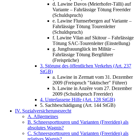
d. Lawine Davos (Meierhofer-Tälli) auf
Variante – Fahrlässige Tötung Freerider
(Schuldspruch)
e. Lawine Flumserbergen auf Variante –
Fahrlässige Tötung Tourenleiter
(Schuldspruch)
f. Lawine Vilan auf Skitour – Fahrlässige
Tötung SAC-Tourenleiter (Einstellung)
g. Jungfrauunglück im Militär –
Fahrlässige Tötung Bergführer
(Freisprüche)
3. Störung des öffentlichen Verkehrs (Art. 237
StGB)
a. Lawine in Zermatt vom 31. Dezember
2009 (Freispruch "faktischer" Führer)
b. Lawine in Anzère vom 27. Dezember
2009 (Schuldspruch Freerider)
4. Unterlassene Hilfe (Art. 128 StGB)
5. Sachbeschädigung (Art. 144 StGB)
IV. Sozialversicherungsrecht
A. Allgemeines
B. Schneesporttouren und Varianten (Freeriden) als
absolutes Wagnis?
C. Schneesporttouren und Varianten (Freeriden) als
relatives Wagnis?