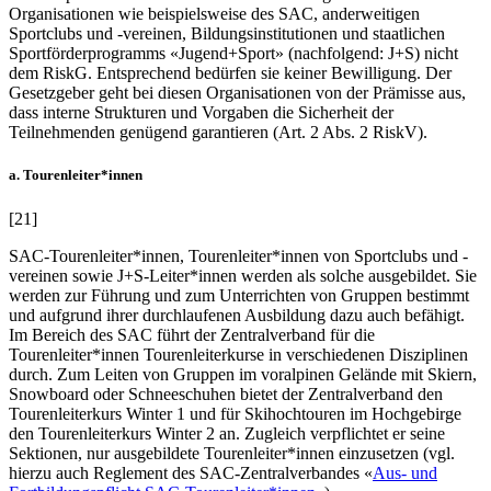
Organisationen wie beispielsweise des SAC, anderweitigen
Sportclubs und -vereinen, Bildungsinstitutionen und staatlichen
Sportförderprogramms «Jugend+Sport» (nachfolgend: J+S) nicht
dem RiskG. Entsprechend bedürfen sie keiner Bewilligung. Der
Gesetzgeber geht bei diesen Organisationen von der Prämisse aus,
dass interne Strukturen und Vorgaben die Sicherheit der
Teilnehmenden genügend garantieren (Art. 2 Abs. 2 RiskV).
a. Tourenleiter*innen
[21]
SAC-Tourenleiter*innen, Tourenleiter*innen von Sportclubs und -
vereinen sowie J+S-Leiter*innen werden als solche ausgebildet. Sie
werden zur Führung und zum Unterrichten von Gruppen bestimmt
und aufgrund ihrer durchlaufenen Ausbildung dazu auch befähigt.
Im Bereich des SAC führt der Zentralverband für die
Tourenleiter*innen Tourenleiterkurse in verschiedenen Disziplinen
durch. Zum Leiten von Gruppen im voralpinen Gelände mit Skiern,
Snowboard oder Schneeschuhen bietet der Zentralverband den
Tourenleiterkurs Winter 1 und für Skihochtouren im Hochgebirge
den Tourenleiterkurs Winter 2 an. Zugleich verpflichtet er seine
Sektionen, nur ausgebildete Tourenleiter*innen einzusetzen (vgl.
hierzu auch Reglement des SAC-Zentralverbandes «
Aus- und