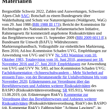
Materialien
Bergnotfälle Schweiz 2022, Zahlen und Auswertungen, Schweizer
Alpen-Club
SAC
; Botschaft zu einem Bundesgesetz über
Walderhaltung und Schutz vor Naturereignissen (Waldgesetz, WaG)
vom 29. Juni 1988 (
BBl 1988 III 173
); Bericht der Kommission für
Rechtsfragen des Nationalrates zur Parlamentarischen Initiative,
Rahmengesetz für kommerziell angebotene Risikoaktivitäten und
das Bergführerwesen vom 15. September 2009 (
BBl 2009 6013 ff
.);
Bundesamt für Umwelt (BAFU): Wildruhezonen:
Markierungshandbuch, Vollzugshilfe zur einheitlichen Markierung,
Bern 2016; Ad-hoc-Kommission Schaden UVG, Empfehlungen zur
Anwendung von UVG und UVV
Nr. 5/83 Wagnisse vom 10.
Oktober 1983, Totalrevision vom 16. Juni 2010, angepasst per 18.
November 2016 und 27. Juni 2018;
Empfehlungen
zur Anwendung
von UVG und UVV Nr. 5/83, ad hoc-Kommission Schaden UVG;
Fachdokumentation «Schneeschuhwandern – Mehr Sicherheit auf
grossem Fuss» von der Beratungsstelle für Unfallverhütung bfu vom
November 2020
;
Erläuterungen zur Verordnung über das
Bergführerwesen und Anbieten weiterer Risikoaktivitäten
des
BASPO (Risikoaktivitätenverordnung;
SR
935.911), Version vom
13.08.2019, (zit. Erläuterungen RiskV);
Kommentar zur
Verordnung über das Bergführerwesen und Anbieten weiterer
Risikoaktivitäten
(Risikoaktivitätenverordnung, RiskV) des BASPO
(zit. Kommentar RiskV); Faltbroschüre "Achtung Lawinen!", in: