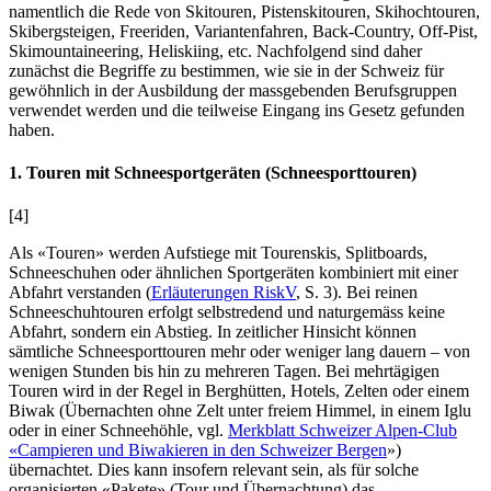
namentlich die Rede von Skitouren, Pistenskitouren, Skihochtouren,
Skibergsteigen, Freeriden, Variantenfahren, Back-Country, Off-Pist,
Skimountaineering, Heliskiing, etc. Nachfolgend sind daher
zunächst die Begriffe zu bestimmen, wie sie in der Schweiz für
gewöhnlich in der Ausbildung der massgebenden Berufsgruppen
verwendet werden und die teilweise Eingang ins Gesetz gefunden
haben.
1. Touren mit Schneesportgeräten (Schneesporttouren)
[4]
Als «Touren» werden Aufstiege mit Tourenskis, Splitboards,
Schneeschuhen oder ähnlichen Sportgeräten kombiniert mit einer
Abfahrt verstanden (
Erläuterungen RiskV
, S. 3). Bei reinen
Schneeschuhtouren erfolgt selbstredend und naturgemäss keine
Abfahrt, sondern ein Abstieg. In zeitlicher Hinsicht können
sämtliche Schneesporttouren mehr oder weniger lang dauern – von
wenigen Stunden bis hin zu mehreren Tagen. Bei mehrtägigen
Touren wird in der Regel in Berghütten, Hotels, Zelten oder einem
Biwak (Übernachten ohne Zelt unter freiem Himmel, in einem Iglu
oder in einer Schneehöhle, vgl.
Merkblatt Schweizer Alpen-Club
«Campieren und Biwakieren in den Schweizer Bergen
»)
übernachtet. Dies kann insofern relevant sein, als für solche
organisierten «Pakete» (Tour und Übernachtung) das