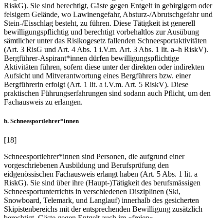
RiskG). Sie sind berechtigt, Gäste gegen Entgelt in gebirgigem oder
felsigem Gelände, wo Lawinengefahr, Absturz-/Abrutschgefahr und
Stein-/Eisschlag besteht, zu führen. Diese Tätigkeit ist generell
bewilligungspflichtig und berechtigt vorbehaltlos zur Ausübung
sämtlicher unter das Risikogesetz fallenden Schneesportaktivitäten
(Art. 3 RisG und Art. 4 Abs. 1 i.V.m. Art. 3 Abs. 1 lit. a–h RiskV).
Bergführer-Aspirant*innen dürfen bewilligungspflichtige
Aktivitäten führen, sofern diese unter der direkten oder indirekten
Aufsicht und Mitverantwortung eines Bergführers bzw. einer
Bergführerin erfolgt (Art. 1 lit. a i.V.m. Art. 5 RiskV). Diese
praktischen Führungserfahrungen sind sodann auch Pflicht, um den
Fachausweis zu erlangen.
b. Schneesportlehrer*innen
[18]
Schneesportlehrer*innen sind Personen, die aufgrund einer
vorgeschriebenen Ausbildung und Berufsprüfung den
eidgenössischen Fachausweis erlangt haben (Art. 5 Abs. 1 lit. a
RiskG). Sie sind über ihre (Haupt-)Tätigkeit des berufsmässigen
Schneesportunterrichts in verschiedenen Disziplinen (Ski,
Snowboard, Telemark, und Langlauf) innerhalb des gesicherten
Skipistenbereichs mit der entsprechenden Bewilligung zusätzlich
berechtigt, Gäste gegen Entgelt auch im «freien»