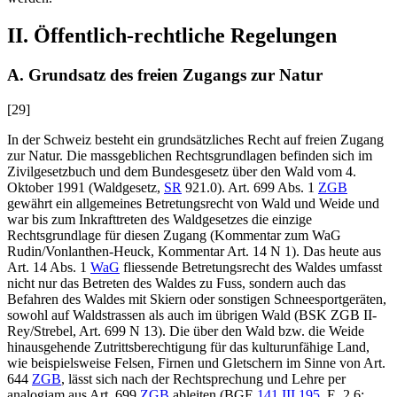
II. Öffentlich-rechtliche Regelungen
A. Grundsatz des freien Zugangs zur Natur
[29]
In der Schweiz besteht ein grundsätzliches Recht auf freien Zugang
zur Natur. Die massgeblichen Rechtsgrundlagen befinden sich im
Zivilgesetzbuch und dem Bundesgesetz über den Wald vom 4.
Oktober 1991 (Waldgesetz,
SR
921.0). Art. 699 Abs. 1
ZGB
gewährt ein allgemeines Betretungsrecht von Wald und Weide und
war bis zum Inkrafttreten des Waldgesetzes die einzige
Rechtsgrundlage für diesen Zugang (Kommentar zum WaG
Rudin/Vonlanthen-Heuck
, Kommentar Art. 14
N 1). Das heute aus
Art. 14 Abs. 1
WaG
fliessende Betretungsrecht des Waldes umfasst
nicht nur das Betreten des Waldes zu Fuss, sondern auch das
Befahren des Waldes mit Skiern oder sonstigen Schneesportgeräten,
sowohl auf Waldstrassen als auch im übrigen Wald (BSK ZGB II-
Rey/Strebel
, Art. 699 N 13). Die über den Wald bzw. die Weide
hinausgehende Zutrittsberechtigung für das kulturunfähige Land,
wie beispielsweise Felsen, Firnen und Gletschern im Sinne von Art.
644
ZGB
, lässt sich nach der Rechtsprechung und Lehre per
analogiam aus Art. 699
ZGB
ableiten (BGE
141 III 195
, E. 2.6;