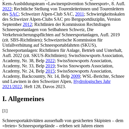
Kern-Ausbildungsteam «Lawinenprävention Schneesport», 8. Aufl.
2022
; Rechtliche Stellung von Tourenleiterinnen und Tourenleitern
des
SAC
; Schweizer Alpen-Club SAC,
2011
; Schwierigkeitsskalen
des Schweizer Alpen-Clubs SAC pro Bergsportdisziplin, Version
September
2012
; Richtlinien der Kommission Rechtsfragen
Schneesportanlagen von Seilbahnen Schweiz, Die
Verkehrssicherungspflichten auf Schneesportanlagen, Aufl. 2019
(zit. SBS-Richtlinien); Schweizerische Kommission für
Unfallverhütung auf Schneesportabfahrten (SKUS),
Schneeportanlagen: Richtlinien für Anlage, Betrieb und Unterhalt,
Aufl. 2022 (zit. SKUS-Richtlinien); SwissSnowsports Association,
Academy, Nr. 38, Belp
2022
; SwissSnowsports Association,
Academy, Nr. 33, Belp
2019
; Swiss Snowsports Association,
Academy, Nr. 24, Belp
2015
; SwissSnowsports Association,
Academy, Backcountry, Nr. 14, Belp
2009
; WSL-Berichte, Schnee
und Lawinen in den Schweizer Alpen,
Hydrologisches Jahr
2021/2022
, Heft 128, Davos 2023.
I. Allgemeines
[1]
Schneesportaktivitäten ausserhalb von gesicherten Skipisten – dem
«freien» Schneesportgelände – erleben seit Jahren einen