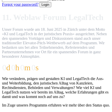
Forgot your password?
11. Weblaw Forum LegalTech
Unser Forum wurde am 18. Juni 2025 in Zürich unter dem Motto
«KI und LegalTech in der juristischen Praxis» ausgerichtet. Neben
den spannenden Vorträgen und Diskussionen stand auch unser
traditioneller Elevator-Pitch-Wettbewerb auf dem Programm. Wir
bedanken uns bei allen Teilnehmenden, Referierenden und
Partnerunternehmen vor Ort für ein spannendes Forum in ganz
besonderer Atmosphäre.
0
d
0
h
0
m
0
s
Wie verändern, prägen und gestalten KI und LegalTech die Aus-
und Weiterbildung, den juristischen Alltag von Kanzleien,
Rechtsdiensten, Behörden und Verwaltungen? Wie viel KI und
LegalTech nutzen wir bereits im Alltag, welche Erfahrungen gibt es
damit und was kommt noch auf uns zu?
Im Zuge unseres Programms erfuhren wir mehr über den Status quo.