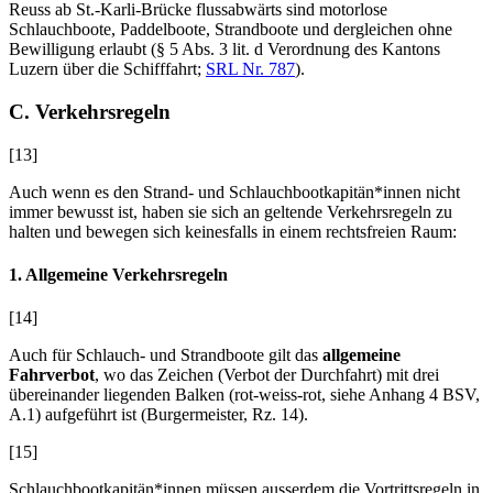
Reuss ab St.-Karli-Brücke flussabwärts sind motorlose
Schlauchboote, Paddelboote, Strandboote und dergleichen ohne
Bewilligung erlaubt (§ 5 Abs. 3 lit. d Verordnung des Kantons
Luzern über die Schifffahrt;
SRL Nr. 787
).
C. Verkehrsregeln
[13]
Auch wenn es den Strand- und Schlauchbootkapitän*innen nicht
immer bewusst ist, haben sie sich an geltende Verkehrsregeln zu
halten und bewegen sich keinesfalls in einem rechtsfreien Raum:
1. Allgemeine Verkehrsregeln
[14]
Auch für Schlauch- und Strandboote gilt das
allgemeine
Fahrverbot
, wo das Zeichen (Verbot der Durchfahrt) mit drei
übereinander liegenden Balken (rot-weiss-rot, siehe Anhang 4 BSV,
A.1) aufgeführt ist (
Burgermeister
, Rz. 14).
[15]
Schlauchbootkapitän*innen müssen ausserdem die Vortrittsregeln in