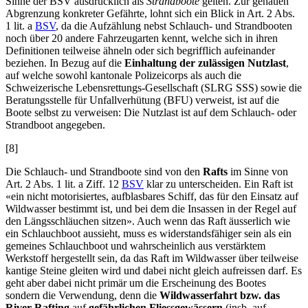
Sinne der BSV ausdrücklich als
Strandboote
gelten. Zur genauen
Abgrenzung konkreter Gefährte, lohnt sich ein Blick in Art. 2 Abs.
1 lit. a
BSV
, da die Aufzählung nebst Schlauch- und Strandbooten
noch über 20 andere Fahrzeugarten kennt, welche sich in ihren
Definitionen teilweise ähneln oder sich begrifflich aufeinander
beziehen. In Bezug auf die
Einhaltung der zulässigen Nutzlast
,
auf welche sowohl kantonale Polizeicorps als auch die
Schweizerische Lebensrettungs-Gesellschaft (SLRG SSS) sowie die
Beratungsstelle für Unfallverhütung (BFU) verweist, ist auf die
Boote selbst zu verweisen: Die Nutzlast ist auf dem Schlauch- oder
Strandboot angegeben.
[8]
Die Schlauch- und Strandboote sind von den
Rafts
im Sinne von
Art. 2 Abs. 1 lit. a Ziff. 12
BSV
klar zu unterscheiden. Ein Raft ist
«ein nicht motorisiertes, aufblasbares Schiff, das für den Einsatz auf
Wildwasser bestimmt ist, und bei dem die Insassen in der Regel auf
den Längsschläuchen sitzen». Auch wenn das Raft äusserlich wie
ein Schlauchboot aussieht, muss es widerstandsfähiger sein als ein
gemeines Schlauchboot und wahrscheinlich aus verstärktem
Werkstoff hergestellt sein, da das Raft im Wildwasser über teilweise
kantige Steine gleiten wird und dabei nicht gleich aufreissen darf. Es
geht aber dabei nicht primär um die Erscheinung des Bootes
sondern die Verwendung, denn die
Wildwasserfahrt bzw. das
River-Rafting
auf
gefährlichen Fliessgewässern
(insb. auf