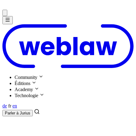
Community
Éditions
Academy
Technologie
de
fr
en
Parler à
Jurius