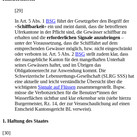
[29]
In Art. 5 Abs. 1
BSG
führt der Gesetzgeber den Begriff der
«
Schiffbarkeit
» ein und meint damit, dass die betroffenen
Uferkantone in der Pflicht sind, die Gewässer schiffbar zu
erhalten und die
erforderlichen Signale anzubringen
–
unter der Voraussetzung, dass die Schifffahrt auf dem
entsprechenden Gewässer möglich, bzw. nicht eingeschränkt
oder verboten ist. Art. 5 Abs. 2
BSG
stellt zudem klar, dass
der massgebliche Kanton für den mangelhaften Unterhalt
seines Gewässers haftet, und im Übrigen das
Obligationenrecht zur Anwendung kommt. Die
Schweizerische Lebensrettungs-Gesellschaft (SLRG SSS) hat
eine aktuelle und leicht verständliche Übersicht über die
wichtigsten
Signale auf Flüssen
zusammengestellt. Bspw.
müsse die Verbotszeichen für die Benutzer*innen der
Wasserflächen sichtbar und klar erkennbar sein (siehe hierzu
Burgermeister
, Rz. 14, der zur Veranschaulichung auf einen
Entscheid Kantonsgericht BL verweist).
1. Haftung des Staates
[30]