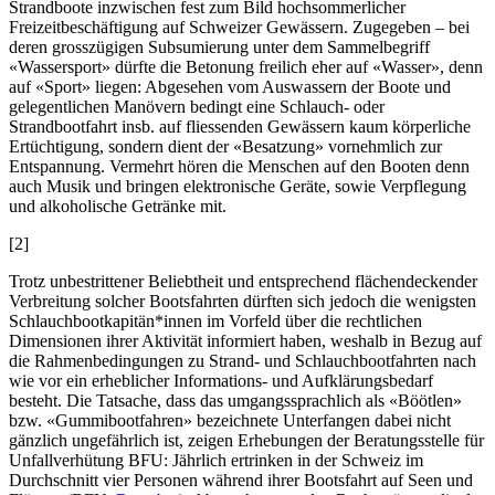
Strandboote inzwischen fest zum Bild hochsommerlicher
Freizeitbeschäftigung auf Schweizer Gewässern. Zugegeben – bei
deren grosszügigen Subsumierung unter dem Sammelbegriff
«Wassersport» dürfte die Betonung freilich eher auf «Wasser», denn
auf «Sport» liegen: Abgesehen vom Auswassern der Boote und
gelegentlichen Manövern bedingt eine Schlauch- oder
Strandbootfahrt insb. auf fliessenden Gewässern kaum körperliche
Ertüchtigung, sondern dient der «Besatzung» vornehmlich zur
Entspannung. Vermehrt hören die Menschen auf den Booten denn
auch Musik und bringen elektronische Geräte, sowie Verpflegung
und alkoholische Getränke mit.
[2]
Trotz unbestrittener Beliebtheit und entsprechend flächendeckender
Verbreitung solcher Bootsfahrten dürften sich jedoch die wenigsten
Schlauchbootkapitän*innen im Vorfeld über die rechtlichen
Dimensionen ihrer Aktivität informiert haben, weshalb in Bezug auf
die Rahmenbedingungen zu Strand- und Schlauchbootfahrten nach
wie vor ein erheblicher Informations- und Aufklärungsbedarf
besteht. Die Tatsache, dass das umgangssprachlich als «Böötlen»
bzw. «Gummibootfahren» bezeichnete Unterfangen dabei nicht
gänzlich ungefährlich ist, zeigen Erhebungen der Beratungsstelle für
Unfallverhütung BFU: Jährlich ertrinken in der Schweiz im
Durchschnitt vier Personen während ihrer Bootsfahrt auf Seen und