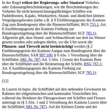
In der Regel
erlässt der
Regierungs
- oder Staats
rat
Verkehrs-
oder Zulassungsbeschränkungen, wie die Beschränkungen des
Verkehrs für nicht kennzeichnungspflichtigen Schiffen wie
Paddelbooten, Kajaks, Windsurfern, Strand- und ähnlichen kleinen
Vergnügungsbooten (siehe z.B. § 9 Einführungsgesetz des Kantons
Zug zum Bundesgesetz über die Binnenschifffahrt, BGS
753.1
; Art.
8 Ausführungsgesetz des Kantons Freiburg zur
Bundesgesetzgebung über die Binnenschifffahrt; SGF
785.1
).
Allgemein gilt, dass Strand- und Schlauchboote nur dort ins Wasser
gesetzt werden oder anlegen dürfen, wo die Ufer sowie die
Pflanzen- und Tierwelt nicht beeinträchtigt
werden (§ 2
Einführungsgesetz des Kantons Aargau zum Bundesgesetz über die
Binnenschifffahrt, SAR
997.100
; § 9 Abs. 1 Verordnung über die
Schifffahrt;
SRL Nr. 787
; Art. 5 Abs. 1
Gesetz des Kantons Bern
über die Schifffahrt und die Besteuerung der Schiffe,
BSG
767.1
;
Art. 8 Ausführungsgesetz des Kantons Freiburg zur
Bundesgesetzgebung über die Binnenschifffahrt; SGF
785.1
).
[12]
In Luzern ist bspw. die Schifffahrt auf den stehenden Gewässern im
Rahmen der eidgenössischen und kantonalen Vorschriften frei,
während das Befahren der Fliessgewässer mit Schiffen und Flossen
untersagt ist (§ 5 Abs. 1 und 2 Verordnung des Kantons Luzern über
die Schifffahrt;
SRL Nr. 787
). Auf der Kleinen Emme und der