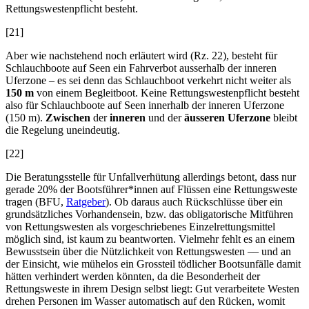
Rettungswestenpflicht besteht.
[21]
Aber wie nachstehend noch erläutert wird (Rz. 22), besteht für
Schlauchboote auf Seen ein Fahrverbot ausserhalb der inneren
Uferzone – es sei denn das Schlauchboot verkehrt nicht weiter als
150 m
von einem Begleitboot. Keine Rettungswestenpflicht besteht
also für Schlauchboote auf Seen innerhalb der inneren Uferzone
(150 m).
Zwischen
der
inneren
und der
äusseren Uferzone
bleibt
die Regelung uneindeutig.
[22]
Die Beratungsstelle für Unfallverhütung allerdings betont, dass nur
gerade 20% der Bootsführer*innen auf Flüssen eine Rettungsweste
tragen (BFU,
Ratgeber
). Ob daraus auch Rückschlüsse über ein
grundsätzliches Vorhandensein, bzw. das obligatorische Mitführen
von Rettungswesten als vorgeschriebenes Einzelrettungsmittel
möglich sind, ist kaum zu beantworten. Vielmehr fehlt es an einem
Bewusstsein über die Nützlichkeit von Rettungswesten –– und an
der Einsicht, wie mühelos ein Grossteil tödlicher Bootsunfälle damit
hätten verhindert werden könnten, da die Besonderheit der
Rettungsweste in ihrem Design selbst liegt: Gut verarbeitete Westen
drehen Personen im Wasser automatisch auf den Rücken, womit