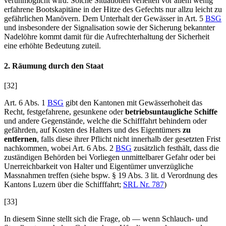
verunmöglicht wird. Solche Situationen verleiten vor allem wenig
erfahrene Bootskapitäne in der Hitze des Gefechts nur allzu leicht zu
gefährlichen Manövern. Dem Unterhalt der Gewässer in Art. 5
BSG
und insbesondere der Signalisation sowie der Sicherung bekannter
Nadelöhre kommt damit für die Aufrechterhaltung der Sicherheit
eine erhöhte Bedeutung zuteil.
2. Räumung durch den Staat
[32]
Art. 6 Abs. 1
BSG
gibt den Kantonen mit Gewässerhoheit das
Recht, festgefahrene, gesunkene oder
betriebsuntaugliche Schiffe
und andere Gegenstände, welche die Schifffahrt behindern oder
gefährden, auf Kosten des Halters und des Eigentümers
zu
entfernen
, falls diese ihrer Pflicht nicht innerhalb der gesetzten Frist
nachkommen, wobei Art. 6 Abs. 2
BSG
zusätzlich festhält, dass die
zuständigen Behörden bei Vorliegen unmittelbarer Gefahr oder bei
Unerreichbarkeit von Halter und Eigentümer unverzügliche
Massnahmen treffen (siehe bspw. § 19 Abs. 3 lit. d Verordnung des
Kantons Luzern über die Schifffahrt;
SRL Nr. 787
)
[33]
In diesem Sinne stellt sich die Frage, ob –– wenn Schlauch- und