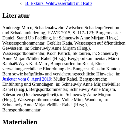
B. Exkurs: Wildwasserfahrt mit Rafts
Literatur
Anderegg Mirco
, Schadenabwehr: Zwischen Schadenprävention
und Schadenminderung, HAVE 2015, S. 117–123;
Burgermeister
Daniel
, Stand Up Paddling, in: Schneuwly Anne Mirjam (Hrsg.),
Wassersportkommentar;
Gefeller Katja
, Wassersport auf öffentlichen
Gewässern, in: Schneuwly Anne Mirjam (Hrsg.),
Wassersportkommentar;
Koch Patrick
, Skitouren, in: Schneuwly
Anne Mirjam/Müller Rahel (Hrsg.), Bergsportkommentar
;
Märki
Raphaël/Wyss Karl-Marc
, Bungeesurfen im Recht, Eine
verwaltungsrechtliche Einordnung des Bungeesurfens im Kanton
Bern sowie haftpflicht- und versicherungsrechtliche Hinweise, in:
Jusletter vom 8. April 2019
;
Müller Rahel
, Bergsportrecht:
Einführung und Grundlagen, in: Schneuwly Anne Mirjam/Müller
Rahel (Hrsg.), Bergsportkommentar
; Schneuwly Anne Mirjam
,
Kitesurfen (Drachensegelbrett), in: Schneuwly Anne Mirjam
(Hrsg.), Wassersportkommentar;
Vuille Miro
, Wandern, in:
Schneuwly Anne Mirjam/Müller Rahel (Hrsg.),
Bergsportkommentar
;
Materialien