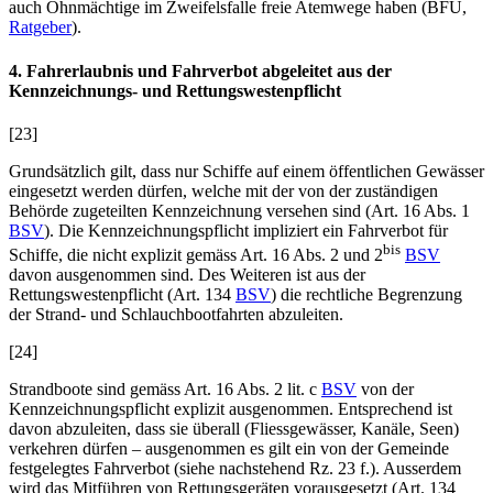
auch Ohnmächtige im Zweifelsfalle freie Atemwege haben (BFU,
Ratgeber
).
4. Fahrerlaubnis und Fahrverbot abgeleitet aus der
Kennzeichnungs- und Rettungswestenpflicht
[23]
Grundsätzlich gilt, dass nur Schiffe auf einem öffentlichen Gewässer
eingesetzt werden dürfen, welche mit der von der zuständigen
Behörde zugeteilten Kennzeichnung versehen sind (Art. 16 Abs. 1
BSV
). Die Kennzeichnungspflicht impliziert ein Fahrverbot für
bis
Schiffe, die nicht explizit gemäss Art. 16 Abs. 2
und 2
BSV
davon ausgenommen sind. Des Weiteren ist aus der
Rettungswestenpflicht (Art. 134
BSV
) die rechtliche Begrenzung
der Strand- und Schlauchbootfahrten abzuleiten.
[24]
Strandboote sind gemäss Art. 16 Abs. 2 lit. c
BSV
von der
Kennzeichnungspflicht explizit ausgenommen. Entsprechend ist
davon abzuleiten, dass sie überall (Fliessgewässer, Kanäle, Seen)
verkehren dürfen – ausgenommen es gilt ein von der Gemeinde
festgelegtes Fahrverbot (siehe nachstehend Rz. 23 f.). Ausserdem
wird das Mitführen von Rettungsgeräten vorausgesetzt (Art. 134