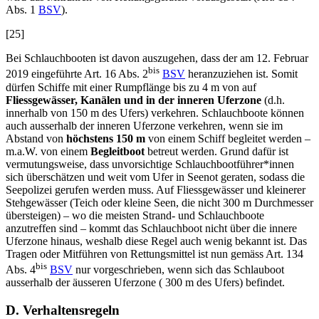
Abs. 1
BSV
).
[25]
Bei Schlauchbooten ist davon auszugehen, dass der am 12. Februar
bis
2019 eingeführte Art. 16 Abs. 2
BSV
heranzuziehen ist. Somit
dürfen Schiffe mit einer Rumpflänge bis zu 4 m von auf
Fliessgewässer, Kanälen und in der inneren Uferzone
(d.h.
innerhalb von 150 m des Ufers) verkehren. Schlauchboote können
auch ausserhalb der inneren Uferzone verkehren, wenn sie im
Abstand von
höchstens 150 m
von einem Schiff begleitet werden –
m.a.W. von einem
Begleitboot
betreut werden. Grund dafür ist
vermutungsweise, dass unvorsichtige Schlauchbootführer*innen
sich überschätzen und weit vom Ufer in Seenot geraten, sodass die
Seepolizei gerufen werden muss. Auf Fliessgewässer und kleinerer
Stehgewässer (Teich oder kleine Seen, die nicht 300 m Durchmesser
übersteigen) – wo die meisten Strand- und Schlauchboote
anzutreffen sind – kommt das Schlauchboot nicht über die innere
Uferzone hinaus, weshalb diese Regel auch wenig bekannt ist. Das
Tragen oder Mitführen von Rettungsmittel ist nun gemäss Art. 134
bis
Abs. 4
BSV
nur vorgeschrieben, wenn sich das Schlauboot
ausserhalb der äusseren Uferzone ( 300 m des Ufers) befindet.
D. Verhaltensregeln