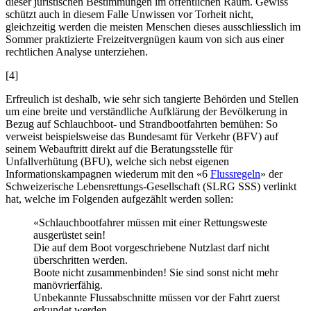
dieser juristischen Bestimmungen im öffentlichen Raum. Gewiss
schützt auch in diesem Falle Unwissen vor Torheit nicht,
gleichzeitig werden die meisten Menschen dieses ausschliesslich im
Sommer praktizierte Freizeitvergnügen kaum von sich aus einer
rechtlichen Analyse unterziehen.
[4]
Erfreulich ist deshalb, wie sehr sich tangierte Behörden und Stellen
um eine breite und verständliche Aufklärung der Bevölkerung in
Bezug auf Schlauchboot- und Strandbootfahrten bemühen: So
verweist beispielsweise das Bundesamt für Verkehr (BFV) auf
seinem Webauftritt direkt auf die Beratungsstelle für
Unfallverhütung (BFU), welche sich nebst eigenen
Informationskampagnen wiederum mit den «6
Flussregeln
» der
Schweizerische Lebensrettungs-Gesellschaft (SLRG SSS) verlinkt
hat, welche im Folgenden aufgezählt werden sollen:
«Schlauchbootfahrer müssen mit einer Rettungsweste
ausgerüstet sein!
Die auf dem Boot vorgeschriebene Nutzlast darf nicht
überschritten werden.
Boote nicht zusammenbinden! Sie sind sonst nicht mehr
manövrierfähig.
Unbekannte Flussabschnitte müssen vor der Fahrt zuerst
erkundet werden.