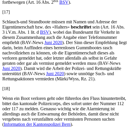
bis
fortbewegen (Art. 16 Abs. 2
BSV
).
[17]
Schlauch-und Strandboote müssen mit Namen und Adresse der
Eigentümerschaft bzw. des «Halters»
beschriftet
sein (Art. 16 Abs.
3
i.V.m. Abs. 1 lit. d
BSV
), wobei das Bundesamt für Verkehr in
diesem Zusammenhang auch die Angabe einer Telefonnummer
empfiehlt (BAV-News
Juni 2020
). Der Sinn dieser Empfehlung liegt
darin, beim Auffinden eines herrenlosen Gummibootes rasch
nachvollziehen zu können, ob die Eigentümerschaft dieses als
verloren gemeldet hat, oder letzter allenfalls als selbst in Gefahr
geraten oder gar als vermisst gemeldet werden muss (BAV-News
Juni 2020
). Damit wird die Arbeit der Polizei- und Rettungskräfte
unterstützt (BAV-News
Juni 2020
) sowie unnötige Such- und
Rettungsaktionen vermieden (
Märki/Wyss,
Rz. 21
).
[18]
Wenn ein Boot verloren geht oder führerlos den Fluss hinuntertreibt,
bittet das kantonale Polizeicorps, dies sofort unter der Nummer 112
oder 117 zu melden. Genauso wichtig wie die Alarmierung ist
allerdings auch die Entwarnung der Behörden, damit diese nicht
vergebens nach verunfallten oder vermissten Personen suchen
(
Information der Kantonspolizei Bern
).