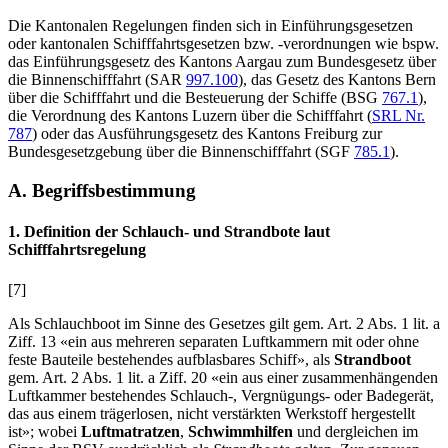
Die Kantonalen Regelungen finden sich in Einführungsgesetzen
oder kantonalen Schifffahrtsgesetzen bzw. -verordnungen wie bspw.
das Einführungsgesetz des Kantons Aargau zum Bundesgesetz über
die Binnenschifffahrt (SAR
997.100
), das Gesetz des Kantons Bern
über die Schifffahrt und die Besteuerung der Schiffe (BSG
767.1
),
die Verordnung des Kantons Luzern über die Schifffahrt (
SRL Nr.
787
) oder das Ausführungsgesetz des Kantons Freiburg zur
Bundesgesetzgebung über die Binnenschifffahrt (SGF
785.1
).
A. Begriffsbestimmung
1. Definition der Schlauch- und Strandbote laut
Schifffahrtsregelung
[7]
Als Schlauchboot im Sinne des Gesetzes gilt gem. Art. 2 Abs. 1 lit. a
Ziff. 13 «ein aus mehreren separaten Luftkammern mit oder ohne
feste Bauteile bestehendes aufblasbares Schiff», als
Strandboot
gem. Art. 2 Abs. 1 lit. a Ziff. 20
«ein aus einer zusammenhängenden
Luftkammer bestehendes Schlauch-, Vergnügungs- oder Badegerät,
das aus einem trägerlosen, nicht verstärkten Werkstoff hergestellt
ist»; wobei
Luftmatratzen
,
Schwimmhilfen
und dergleichen im