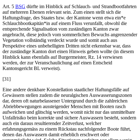
Art. 5
BSG
dürfte im Hinblick auf Schlauch- und Strandbootfahrten
auf mehreren Ebenen relevant sein. Zum einen stellt sich die
Haftungsfrage, des Staates bzw. der Kantone wenn etwa ein*e
Schlauchbootkapitän*in auf einem Fluss verunfallt, obwohl die
entsprechende Signalisation vom zuständigen Kanton zwar
angebracht, diese jedoch vom sommerlichen Bewuchs angrenzender
Vegetation vollständig verdeckt wurde und somit auch aus
Perspektive eines unbehelligten Dritten nicht erkennbar war, dass
der zuständige Kanton dort einen Hinweis geben wollte (in diesem
Hinblick kann ebenfalls auf
Burgermeister
, Rz. 14 verwiesen
werden, der zur Veranschaulichung auf einen Entscheid
Kantonsgericht BL verweist).
[31]
Eine andere denkbare Konstellation staatlicher Haftungsfälle auf
Gewässern stellen zudem die neuralgischen Auswasserungszonen
dar, deren oft naturbelassener Untergrund durch die zahlreichen
Abriebbewegungen aussteigender Menschen mit Booten rasch
aufweichen und glitschig werden, womit nicht nur das unmittelbare
Unfallrisiko beim korrekte und sichere Auswassern besteht, sondern
auch ein daraus resultierender Zeitverlust, welcher
erfahrungsgemäss zu einem Rückstau nachfolgender Boote führt,
denen das Auswassern damit erheblich erschwert oder