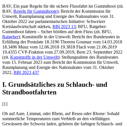
BAV, Ein paar Regeln für die sichere Flussfahrt im Gummiboot (zit.
BAV,
Regeln für Gummiboote
); Bericht der Kommission für
Umwelt, Raumplanung und Energie des Nationalrates vom 31.
Oktober 2022 zur parlamentarischen Initiative: Schweizer
Kreislaufwirtschaft stärken,
BBl 2023 13
; BFU, Ratgeber:
Gummiboot fahren – Sicher böötlen auf dem Fluss (zit. BFU,
Ratgeber
); Kunststoffe in der Umwelt: Bericht des Bundesrates in
Erfüllung der Postulate 18.3196 Thorens Goumaz vom 14.03.2018
18.3496 Munz vom 12.06.2018 19.3818 Flach vom 21.06.2019
19.4355 CVP-Fraktion vom 27.09.2019, Bern 23. September 2022
(zit.
Kunststoffe in der Umwelt
); Stellungnahme des Bundesrates
vom 15. Februar 2023 zum Bericht der Kommission für Umwelt,
Raumplanung und Energie des Nationalrates vom 31. Oktober
2022,
BBl 2023 437
I. Grundsätzliches zu Schlauch- und
Strandbootfahrten
[1]
Ob auf Aare, Limmat, oder Rhein, auf Reuss oder Rhone: Sobald
sommerliche Temperaturen zum Verbleib an den vielfältigen
Gewässern der Schweiz laden, gehören die farbigen Schlauch- und