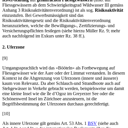
Fliessgewässern ab dem Schwierigkeitsgrad Wildwasser III gemäss
Anhang 3 Risikoaktivitätenverordnung) ist als sog.
Risikoaktivität
einzustufen. Bei Gewerbsmässigkeit sind das
Risikoaktivitätengesetz und die Risikoaktivitätenverordnung
heranzuziehen, welche die Bewilligungs-, Zertifizierungs- und
Versicherungspflichten festlegen (siehe hierzu
Müller
Rz. 9; mehr
auch nachfolgend im Exkurs unter Rz. 38 ff.).
2. Uferzone
[9]
Umgangssprachlich wird das «Bööteln» als Fortbewegung auf
Fliessgewässer wie der Aare oder der Limmat verstanden. In diesem
Kontext ist die Abgrenzung von Uferzonen (innere und äussere)
kaum von Relevanz. Da aber Schlauch-und Strandboote auch auf
Stehgewässer in Verkehr gebracht werden, beispielsweise um damit
eine kleine Insel wie die île d’Ogoz im Greyerzer See oder die
Schönenwerd Insel im Zürichsee anzusteuern, ist die
Begriffsbestimmung der Uferzonen durchaus gerechtfertigt.
[10]
Als innere Uferzone gilt gemäss Art. 53 Abs. 1
BSV
(siehe auch