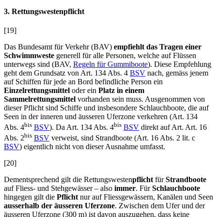
3. Rettungswestenpflicht
[19]
Das Bundesamt für Verkehr (BAV)
empfiehlt das Tragen einer
Schwimmweste
generell für alle Personen, welche auf Flüssen
unterwegs sind (BAV,
Regeln für Gummiboote
). Diese Empfehlung
geht dem Grundsatz von Art. 134 Abs. 4
BSV
nach, gemäss jenem
auf Schiffen für jede an Bord befindliche Person ein
Einzelrettungsmittel
oder ein
Platz in einem
Sammelrettungsmittel
vorhanden sein muss. Ausgenommen von
dieser Pflicht sind Schiffe und insbesondere Schlauchboote, die auf
Seen in der inneren und äusseren Uferzone verkehren (Art. 134
bis
bis
Abs. 4
BSV
). Da Art. 134 Abs. 4
BSV
direkt auf Art. Art. 16
bis
Abs. 2
BSV
verweist, sind Strandboote (Art. 16 Abs. 2 lit. c
BSV
) eigentlich nicht von dieser Ausnahme umfasst.
[20]
Dementsprechend gilt die Rettungswesten
pflicht
für
Strandboote
auf Fliess- und Stehgewässer – also
immer
. Für
Schlauchboote
hingegen gilt die
Pflicht
nur auf Fliessgewässern, Kanälen und Seen
ausserhalb der äusseren Uferzone
. Zwischen dem Ufer und der
äusseren Uferzone (300 m) ist davon auszugehen, dass keine