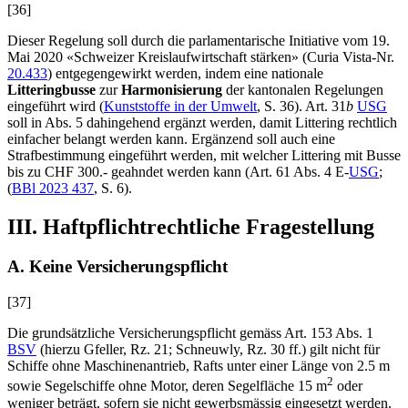
[36]
Dieser Regelung soll durch die parlamentarische Initiative vom 19.
Mai 2020 «Schweizer Kreislaufwirtschaft stärken» (Curia Vista-Nr.
20.433
) entgegengewirkt werden, indem eine nationale
Litteringbusse
zur
Harmonisierung
der kantonalen Regelungen
eingeführt wird (
Kunststoffe in der Umwelt
, S. 36). Art. 31
b
USG
soll in Abs. 5 dahingehend ergänzt werden, damit Littering rechtlich
einfacher belangt werden kann. Ergänzend soll auch eine
Strafbestimmung eingeführt werden, mit welcher Littering mit Busse
bis zu CHF 300.- geahndet werden kann (Art. 61 Abs. 4
E-
USG
;
(
BBl 2023 437
, S. 6).
III. Haftpflichtrechtliche Fragestellung
A. Keine Versicherungspflicht
[37]
Die grundsätzliche Versicherungspflicht gemäss Art. 153 Abs. 1
BSV
(hierzu
Gfeller
, Rz. 21;
Schneuwly
, Rz. 30 ff.) gilt nicht für
Schiffe ohne Maschinenantrieb, Rafts unter einer Länge von 2.5 m
2
sowie Segelschiffe ohne Motor, deren Segelfläche 15 m
oder
weniger beträgt, sofern sie nicht gewerbsmässig eingesetzt werden.