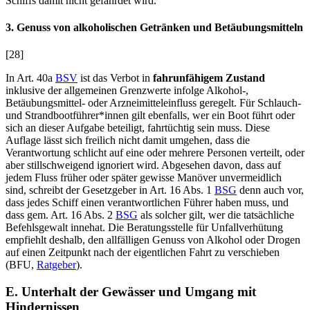
Schiffs damit nicht gefährdet wird.
3. Genuss von alkoholischen Getränken und Betäubungsmitteln
[28]
In Art. 40a
BSV
ist das Verbot in
fahrunfähigem Zustand
inklusive der allgemeinen Grenzwerte infolge Alkohol-,
Betäubungsmittel- oder Arzneimitteleinfluss geregelt. Für Schlauch-
und Strandbootführer*innen gilt ebenfalls, wer ein Boot führt oder
sich an dieser Aufgabe beteiligt, fahrtüchtig sein muss. Diese
Auflage lässt sich freilich nicht damit umgehen, dass die
Verantwortung schlicht auf eine oder mehrere Personen verteilt, oder
aber stillschweigend ignoriert wird. Abgesehen davon, dass auf
jedem Fluss früher oder später gewisse Manöver unvermeidlich
sind, schreibt der Gesetzgeber in Art. 16 Abs. 1
BSG
denn auch vor,
dass jedes Schiff einen verantwortlichen Führer haben muss, und
dass gem. Art. 16 Abs. 2
BSG
als solcher gilt, wer die tatsächliche
Befehlsgewalt innehat. Die Beratungsstelle für Unfallverhütung
empfiehlt deshalb, den allfälligen Genuss von Alkohol oder Drogen
auf einen Zeitpunkt nach der eigentlichen Fahrt zu verschieben
(BFU,
Ratgeber
).
E. Unterhalt der Gewässer und Umgang mit
Hindernissen