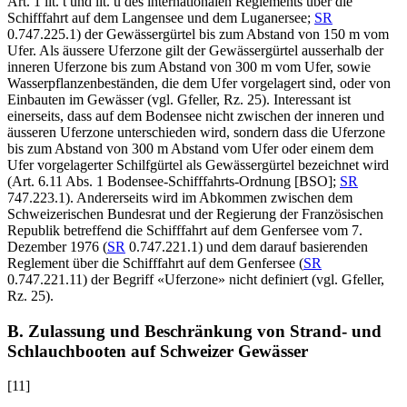
Art. 1 lit. t und lit. u des internationalen Reglements über die
Schifffahrt auf dem Langensee und dem Luganersee;
SR
0.747.225.1) der Gewässergürtel bis zum Abstand von 150 m vom
Ufer. Als äussere Uferzone gilt der Gewässergürtel ausserhalb der
inneren Uferzone bis zum Abstand von 300 m vom Ufer, sowie
Wasserpflanzenbeständen, die dem Ufer vorgelagert sind, oder von
Einbauten im Gewässer (vgl. Gfeller, Rz. 25). Interessant ist
einerseits, dass auf dem Bodensee nicht zwischen der inneren und
äusseren Uferzone unterschieden wird, sondern dass die Uferzone
bis zum Abstand von 300 m Abstand vom Ufer oder einem dem
Ufer vorgelagerter Schilfgürtel als Gewässergürtel bezeichnet wird
(Art. 6
.11 Abs. 1 Bodensee-Schifffahrts-Ordnung [BSO];
SR
747.223.1). Andererseits wird im Abkommen zwischen dem
Schweizerischen Bundesrat und der Regierung der Französischen
Republik betreffend die Schifffahrt auf dem Genfersee vom 7.
Dezember 1976 (
SR
0.747.221.1) und dem darauf basierenden
Reglement über die Schifffahrt auf dem Genfersee (
SR
0.747.221.11) der Begriff «Uferzone» nicht definiert (vgl. Gfeller,
Rz. 25).
B. Zulassung und Beschränkung von Strand- und
Schlauchbooten auf Schweizer Gewässer
[11]