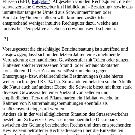
Flüssen (BFU,
Ratgeber
). Abgesehen von den Rechtsgütern, die der
schweizerische Gesetzgeber im Hinblick auf «Besatzung» sowie das
unmittelbar tangierte Umfeld aus Schwimmer*innen oder
Bootskolleg*innen schützen will, kommen zusätzliche,
entsprechend weniger intuitive Rechtsgüter dazu, welche aus
juristischer Perspektive als ebenso erwähnenswert scheinen.
[3]
Vorausgesetzt die einschlägige Berichterstattung ist zutreffend und
ausgewogen, lässt sich in den letzten Jahren eine zunehmende
Verunzierung der natürlichen Gewässerufer mit Teilen oder ganzen
Einheiten solcher verlassenen Strand- oder Schlauchbootarten
konstatieren. Dieser Zustand verstösst zum einen gegen
Entsorgungs- bzw. abfallrechtliche Bestimmungen (siehe hierzu
weiter nachfolgend Rz. 34 ff.). Zum anderen belasten solche Abfälle
die Natur auch auf anderer Ebene: die Schweiz bietet mit ihren stark
diversen Gewässerarten einer Vielzahl von seltenen und
empfindlichen Tier- und Pflanzenarten ein Habitat, welche im
Rahmen von Naturerhaltungsbemühungen ebenfalls als
schützenswert eingestuft werden.
Anders als in der viel alltäglicheren Situation des Strassenverkehrs
besteht auf Schweizer Gewässern eine ziemliche Diskrepanz
zwischen der Geltung bestehenden Rechts und dem entsprechenden
Bewusstsein betroffener Rechtsadressaten über die Einzelheiten