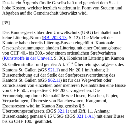
Das ist ein Ärgernis für die Gesellschaft und generiert dem Staat
hohe Kosten, welcher letztlich wiederum in Form von Steuern und
Abgaben auf die Gemeinschaft überwälzt wird.
[35]
Das Bundesgesetz über den Umweltschutz (USG) beinhaltet noch
keine Littering-Norm (
BBl 2023 13
, S. 12). Die Mehrheit der
Kantone haben bereits Littering-Bussen eingeführt. Kantonale
Gesetzesbestimmungen ahnden Littering mit einer Ordnungsbusse
von CHF 40.- bis 300.- oder einem ordentlichen Strafverfahren
(
Kunststoffe in der Umwelt
, S. 36). Konkret ist Littering im Kanton
bis
St. Gallen strafbar und gemäss Art. 7
Übertretungsstrafgesetz des
Kantons St. Gallen (sGS
921.1
) und Nr. 20.1 im Anhang 1:
Bussenerhebung auf der Stelle der Strafprozessverordnung des
Kantons St. Gallen (sGS
962.11
) ist für das Wegwerfen oder
Zurücklassen von einzelnen oder mehreren Kleinabfällen eine Busse
von CHF 50.-, respektive CHF 200.- vorgesehen. Die
Verunreinigung durch Kleinabfälle wie Dosen, Flaschen, Papier,
Verpackungen, Überreste von Raucherwaren, Kaugummi,
Essensresten wird im Kanton Zug gemäss § 5
Übertretungsstrafgesetz (BGS
321.1
) und Ziff. 1.1 Anhang:
Bussenkatalog gemäss § 15 ÜStG (BGS
321.1-A1
) mit einer Busse
bis zu CHF 100.- geahndet.