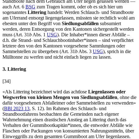
Standboote nach dem Gebrauch am Ufer liegen gelassen werden ––
auch Art. 6
BSG
zum Tragen kommt, oder ob es sich hier um
sogenanntes
Littering
handelt: Werden Schlauch- und Strandboote
am Uferrand entsorgt liegengelassen, müssten sie rechtlich wohl am
ehesten unter den Begriff von
Siedlungsabfällen
subsumiert
werden, deren Entsorgung von den Kantonen sichergestellt werden
muss (Art. 31
b
Abs. 1
USG
). Die Inhaber*innen dieser Abfälle –
d.h. die Strand- und Schlauchbootinhaber*innen – sind verpflichtet
letztere den von den Kantonen vorgesehene Sammlungen oder
Sammelstellen zu übergeben (Art. 31
b
Abs. 3
USG
), sprich in die
Mülltonne zu werfen und nicht einfach liegen zu lassen.
3. Littering
[34]
«Als Littering bezeichnet wird das achtlose
Liegenlassen oder
Wegwerfen von kleinen Mengen von Siedlungsabfällen
, ohne die
dafür vorgesehenen Abfalleimer oder Sammelstellen zu verwenden»
(
BBl 2023 13
, S. 12). Im Rahmen des Schlauch- und
Strandbootfahrens beobachten die Gemeinden nach eigener
Wahrnehmung einen drastischen Anstieg an Littering durch das
Verhalten der Gummibootkapitän*innen, die entweder Abfälle wie
Flaschen oder Packungen von konsumierten Nahrungsmitteln, über
Einweggrills zu dem gesamten Gummiboot am Ufer liegenlassen.