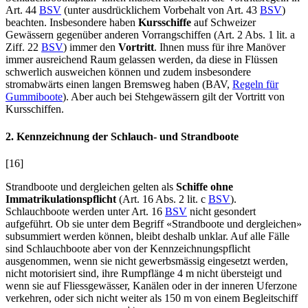
Art. 44
BSV
(unter ausdrücklichem Vorbehalt von Art. 43
BSV
)
beachten. Insbesondere haben
Kursschiffe
auf Schweizer
Gewässern gegenüber anderen Vorrangschiffen (Art. 2 Abs. 1 lit. a
Ziff. 22
BSV
) immer den
Vortritt
. Ihnen muss für ihre Manöver
immer ausreichend Raum gelassen werden, da diese in Flüssen
schwerlich ausweichen können und zudem insbesondere
stromabwärts einen langen Bremsweg haben (BAV,
Regeln für
Gummiboote
). Aber auch bei Stehgewässern gilt der Vortritt von
Kursschiffen.
2. Kennzeichnung der Schlauch- und Strandboote
[16]
Strandboote und dergleichen gelten als
Schiffe ohne
Immatrikulationspflicht
(Art. 16 Abs. 2 lit. c
BSV
).
Schlauchboote werden unter Art. 16
BSV
nicht gesondert
aufgeführt. Ob sie unter dem Begriff «Strandboote und dergleichen»
subsummiert werden können, bleibt deshalb unklar. Auf alle Fälle
sind Schlauchboote aber von der Kennzeichnungspflicht
ausgenommen, wenn sie nicht gewerbsmässig eingesetzt werden,
nicht motorisiert sind, ihre Rumpflänge 4 m nicht übersteigt und
wenn sie auf Fliessgewässer, Kanälen oder in der inneren Uferzone
verkehren, oder sich nicht weiter als 150 m von einem Begleitschiff