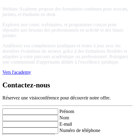
Weblaw Academy propose des formations continues pour avocats,
juristes, et étudiants en droit.
Explorez nos cours, webinaires, et programmes conçus pour
répondre aux besoins des professionnels en activité et des futurs
juristes.
Améliorez vos compétences juridiques et restez à jour avec les
dernières évolutions du secteur, grâce à des formations flexibles et
adaptées à votre parcours académique ou professionnel. Rejoignez
une communauté d'apprenants dédiée à l'excellence juridique.
Vers l'academy
Contactez-nous
Réservez une visioconférence pour découvrir notre offre.
Prénom
Nom
E-mail
Numéro de téléphone