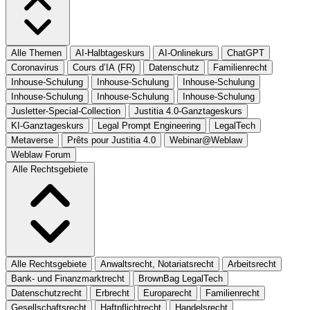
Alle Themen
AI-Halbtageskurs
AI-Onlinekurs
ChatGPT
Coronavirus
Cours d’IA (FR)
Datenschutz
Familienrecht
Inhouse-Schulung
Inhouse-Schulung
Inhouse-Schulung
Inhouse-Schulung
Inhouse-Schulung
Inhouse-Schulung
Jusletter-Special-Collection
Justitia 4.0-Ganztageskurs
KI-Ganztageskurs
Legal Prompt Engineering
LegalTech
Metaverse
Prêts pour Justitia 4.0
Webinar@Weblaw
Weblaw Forum
Alle Rechtsgebiete
Alle Rechtsgebiete
Anwaltsrecht, Notariatsrecht
Arbeitsrecht
Bank- und Finanzmarktrecht
BrownBag LegalTech
Datenschutzrecht
Erbrecht
Europarecht
Familienrecht
Gesellschaftsrecht
Haftpflichtrecht
Handelsrecht