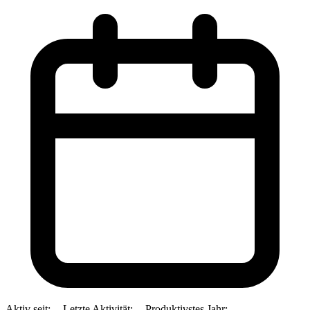
Aktiv seit:
--
Letzte Aktivität:
--
Produktivstes Jahr:
--