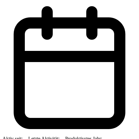
Aktiv seit:
--
Letzte Aktivität:
--
Produktivstes Jahr:
--