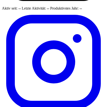
Aktiv seit:
--
Letzte Aktivität:
--
Produktivstes Jahr:
--