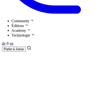
Community
Éditions
Academy
Technologie
de
fr
en
Parler à
Jurius