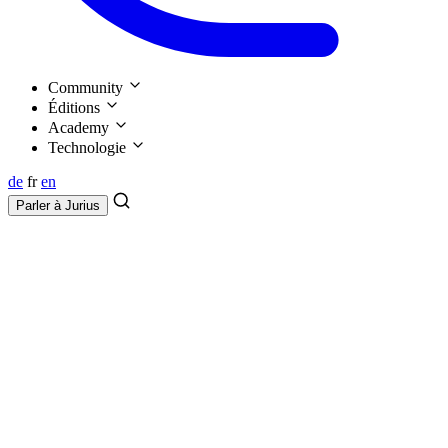
Community
Éditions
Academy
Technologie
de
fr
en
Parler à
Jurius