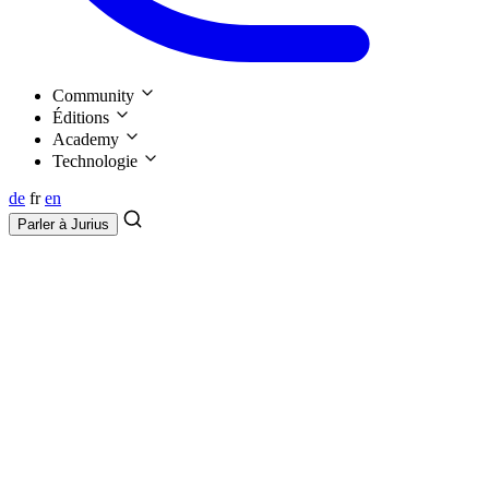
Community
Éditions
Academy
Technologie
de
fr
en
Parler à
Jurius