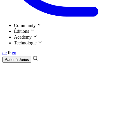
Community
Éditions
Academy
Technologie
de
fr
en
Parler à
Jurius