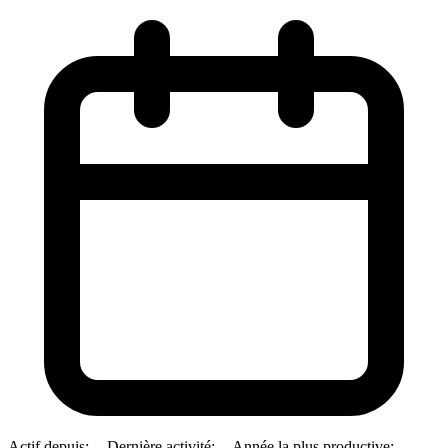
Actif depuis:
--
Dernière activité:
--
Année la plus productive:
--