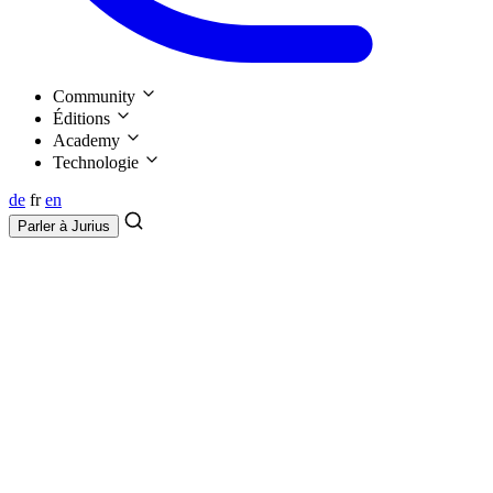
Community
Éditions
Academy
Technologie
de
fr
en
Parler à
Jurius