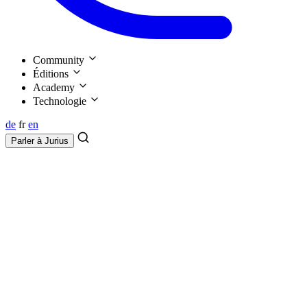
Community
Éditions
Academy
Technologie
de
fr
en
Parler à
Jurius