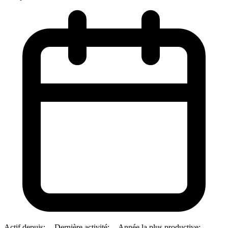
Actif depuis:
--
Dernière activité:
--
Année la plus productive:
--