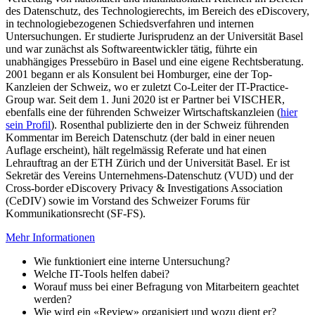
des Datenschutz, des Technologierechts, im Bereich des eDiscovery,
in technologiebezogenen Schiedsverfahren und internen
Untersuchungen. Er studierte Jurisprudenz an der Universität Basel
und war zunächst als Softwareentwickler tätig, führte ein
unabhängiges Pressebüro in Basel und eine eigene Rechtsberatung.
2001 begann er als Konsulent bei Homburger, eine der Top-
Kanzleien der Schweiz, wo er zuletzt Co-Leiter der IT-Practice-
Group war. Seit dem 1. Juni 2020 ist er Partner bei VISCHER,
ebenfalls eine der führenden Schweizer Wirtschaftskanzleien (
hier
sein Profil
). Rosenthal publizierte den in der Schweiz führenden
Kommentar im Bereich Datenschutz (der bald in einer neuen
Auflage erscheint), hält regelmässig Referate und hat einen
Lehrauftrag an der ETH Zürich und der Universität Basel. Er ist
Sekretär des Vereins Unternehmens-Datenschutz (VUD) und der
Cross-border eDiscovery Privacy & Investigations Association
(CeDIV) sowie im Vorstand des Schweizer Forums für
Kommunikationsrecht (SF-FS).
Mehr Informationen
Wie funktioniert eine interne Untersuchung?
Welche IT-Tools helfen dabei?
Worauf muss bei einer Befragung von Mitarbeitern geachtet
werden?
Wie wird ein «Review» organisiert und wozu dient er?