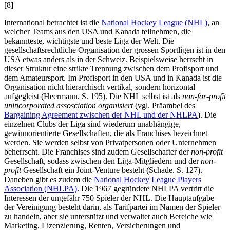
[8]
International betrachtet ist die
National Hockey League (NHL)
, an
welcher Teams aus den USA und Kanada teilnehmen, die
bekannteste, wichtigste und beste Liga der Welt. Die
gesellschaftsrechtliche Organisation der grossen Sportligen ist in den
USA etwas anders als in der Schweiz. Beispielsweise herrscht in
dieser Struktur eine strikte Trennung zwischen dem Profisport und
dem Amateursport. Im Profisport in den USA und in Kanada ist die
Organisation nicht hierarchisch vertikal, sondern horizontal
aufgegleist (
Heermann
, S. 195). Die NHL selbst ist als
non-for-profit
unincorporated assosciation organisiert
(vgl. Präambel des
Bargaining Agreement zwischen der NHL und der NHLPA
). Die
einzelnen Clubs der Liga sind wiederum unabhängige,
gewinnorientierte Gesellschaften, die als Franchises bezeichnet
werden. Sie werden selbst von Privatpersonen oder Unternehmen
beherrscht. Die Franchises sind zudem Gesellschafter der
non-profit
Gesellschaft, sodass zwischen den Liga-Mitgliedern und der
non-
profit
Gesellschaft ein Joint-Venture besteht (
Schade, S. 127)
.
Daneben gibt es zudem die
National Hockey League Players
Association (NHLPA)
. Die 1967 gegründete NHLPA vertritt die
Interessen der ungefähr 750 Spieler der NHL. Die Hauptaufgabe
der Vereinigung besteht darin, als Tarifpartei im Namen der Spieler
zu handeln, aber sie unterstützt und verwaltet auch Bereiche wie
Marketing, Lizenzierung, Renten, Versicherungen und