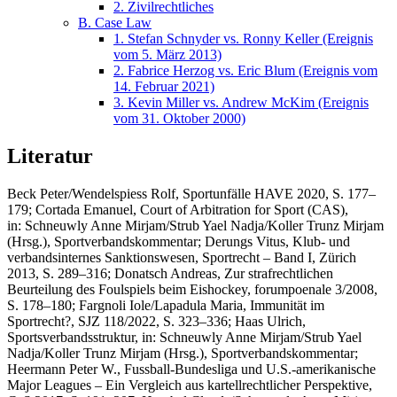
2. Zivilrechtliches
B. Case Law
1. Stefan Schnyder vs. Ronny Keller (Ereignis
vom 5. März 2013)
2. Fabrice Herzog vs. Eric Blum (Ereignis vom
14. Februar 2021)
3. Kevin Miller vs. Andrew McKim (Ereignis
vom 31. Oktober 2000)
Literatur
Beck Peter/Wendelspiess Rolf
, Sportunfälle HAVE 2020, S. 177–
179;
Cortada Emanuel
, Court of Arbitration for Sport (CAS),
in: Schneuwly Anne Mirjam/Strub Yael Nadja/Koller Trunz Mirjam
(Hrsg.), Sportverbandskommentar;
Derungs Vitus,
Klub- und
verbandsinternes Sanktionswesen, Sportrecht – Band I, Zürich
2013, S. 289–316;
Donatsch Andreas
, Zur strafrechtlichen
Beurteilung des Foulspiels beim Eishockey, forumpoenale 3/2008,
S. 178–180;
Fargnoli Iole/Lapadula Maria,
Immunität im
Sportrecht?, SJZ 118/2022, S. 323–336;
Haas Ulrich
,
Sportsverbandsstruktur, in: Schneuwly Anne Mirjam/Strub Yael
Nadja/Koller Trunz Mirjam (Hrsg.), Sportverbandskommentar;
Heermann Peter W.,
Fussball-Bundesliga und U.S.-amerikanische
Major Leagues – Ein Vergleich aus kartellrechtlicher Perspektive,