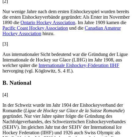
[2]
Nur wenige Jahre nach dem ersten Eishockeyspiel wurden bereits
die ersten Eishockeyverbände gegründet: Als Erster im November
1890 die
Ontario Hockey Association
. Im Jahre 1909 kamen die
Pacific Coast Hockey Association
und die
Canadian Amateur
Hockey Association
hinzu.
[3]
Aus internationaler Sicht bedeutend war die Gründung der Ligue
Internationale de Hockey sur Glace (LIHG) im Jahr 1908, aus
welcher später die
Internationale Eishockey-Föderation IIHF
hervorging (vgl.
Köglowitz,
S. 4 ff.).
B. National
[4]
In der Schweiz wurde im Jahr 1904 der Eishockeyverband der
Romandie (
Ligue de Hockey sur Glace de la Suisse Romandie
)
gegründet. Nur vier Jahre später folgte die Gründung des
Nachfolgeverbandes, des Schweizerischen Eishockeyverbandes
(SEHV). Im gleichen Jahr trat der SEHV der International Ice
Hockey Federation (IIHF) und 1926 auch Swiss Olympic als