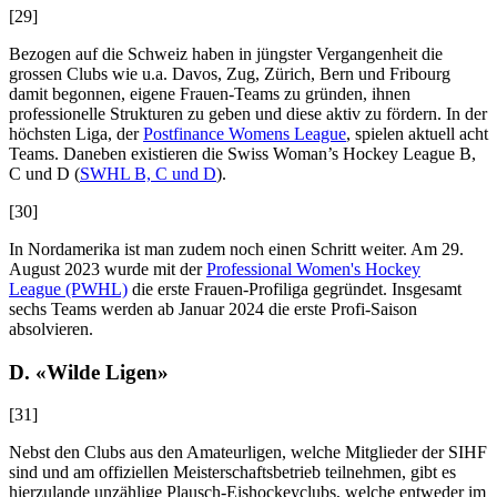
[29]
Bezogen auf die Schweiz haben in jüngster Vergangenheit die
grossen Clubs wie u.a. Davos, Zug, Zürich, Bern und Fribourg
damit begonnen, eigene Frauen-Teams zu gründen, ihnen
professionelle Strukturen zu geben und diese aktiv zu fördern. In der
höchsten Liga, der
Postfinance Womens League
, spielen aktuell acht
Teams. Daneben existieren die Swiss Woman’s Hockey League B,
C und D (
SWHL B, C und D
).
[30]
In Nordamerika ist man zudem noch einen Schritt weiter. Am 29.
August 2023 wurde mit der
Professional Women's Hockey
League (PWHL)
die erste Frauen-Profiliga gegründet. Insgesamt
sechs Teams werden ab Januar 2024 die erste Profi-Saison
absolvieren.
D. «Wilde Ligen»
[31]
Nebst den Clubs aus den Amateurligen, welche Mitglieder der SIHF
sind und am offiziellen Meisterschaftsbetrieb teilnehmen, gibt es
hierzulande unzählige Plausch-Eishockeyclubs, welche entweder im