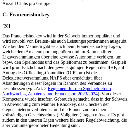
Anzahl Clubs pro Gruppe.
C. Fraueneishockey
[28]
Das Fraueneishockey wird in der Schweiz immer populärer und
wird sowohl von Breiten- als auch Leistungssportlerinnen ausgeübt.
Wie bei den Männern gibt es auch beim Fraueneishockey Ligen,
welche dem Amateursport angehören und im Rahmen ihrer
Ligaversammlungen über eine gewisse Autonomie verfügen, um
bspw. den Spielmodus und das Spielformat zu bestimmen. Gespielt
wird grundsätzlich nach den jeweils gültigen Regeln des IIHF, auf
Antrag des Officiating-Committee (OffCom) ist die
Delegiertenversammlung NAFS aber ermächtigt, über
Abänderungen dieser Regeln im Rahmen des Verbandes zu
beschliessen (vgl. Art. 2
Reglement für den Spielbetrieb im
Nachwuchs-, Amateur- und Frauensport 2023/2024
). Von dieser
Kompetenz wurde insofern Gebrauch gemacht, dass in der Schweiz,
in Abweichung zum Männer-Eishockey, das Checken der
Gegenspielerin verboten ist und die Frauen zudem einen
vollständigen Gesichtsschutz («Vollgitter») tragen müssen. Es gibt
zudem in den unteren Ligen weitere kleinere Regelabweichung, die
aber von untergeordneter Bedeutung sind.