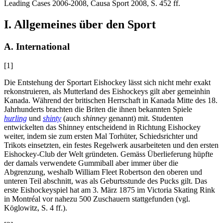
Leading Cases 2006-2008, Causa Sport 2008, S. 452 ff.
I. Allgemeines über den Sport
A. International
[1]
Die Entstehung der Sportart Eishockey lässt sich nicht mehr exakt
rekonstruieren, als Mutterland des Eishockeys gilt aber gemeinhin
Kanada. Während der britischen Herrschaft in Kanada Mitte des 18.
Jahrhunderts brachten die Briten die ihnen bekannten Spiele
hurling
und
shinty
(auch
shinney
genannt) mit. Studenten
entwickelten das Shinney entscheidend in Richtung Eishockey
weiter, indem sie zum ersten Mal Torhüter, Schiedsrichter und
Trikots einsetzten, ein festes Regelwerk ausarbeiteten und den ersten
Eishockey-Club der Welt gründeten. Gemäss Überlieferung hüpfte
der damals verwendete Gummiball aber immer über die
Abgrenzung, weshalb William Fleet Robertson den oberen und
unteren Teil abschnitt, was als Geburtsstunde des Pucks gilt. Das
erste Eishockeyspiel hat am 3. März 1875 im Victoria Skating Rink
in Montréal vor nahezu 500 Zuschauern stattgefunden (vgl.
Köglowitz
, S. 4 ff.).