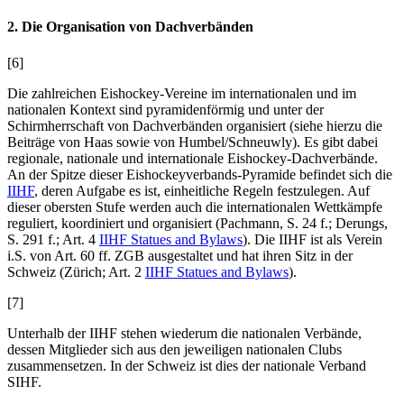
2. Die Organisation von Dachverbänden
[6]
Die zahlreichen Eishockey-Vereine im internationalen und im
nationalen Kontext sind pyramidenförmig und unter der
Schirmherrschaft von Dachverbänden organisiert (siehe hierzu die
Beiträge von
Haas
sowie von
Humbel/Schneuwly
). Es gibt dabei
regionale, nationale und internationale Eishockey-Dachverbände.
An der Spitze dieser Eishockeyverbands-Pyramide befindet sich die
IIHF
, deren Aufgabe es ist, einheitliche Regeln festzulegen. Auf
dieser obersten Stufe werden auch die internationalen Wettkämpfe
reguliert, koordiniert und organisiert (
Pachmann
, S. 24 f.;
Derungs,
S. 291 f.; Art. 4
IIHF Statues and Bylaws
). Die IIHF ist als Verein
i.S. von Art. 60 ff. ZGB ausgestaltet und hat ihren Sitz in der
Schweiz (Zürich; Art. 2
IIHF Statues and Bylaws
).
[7]
Unterhalb der IIHF stehen wiederum die nationalen Verbände,
dessen Mitglieder sich aus den jeweiligen nationalen Clubs
zusammensetzen. In der Schweiz ist dies der nationale Verband
SIHF.