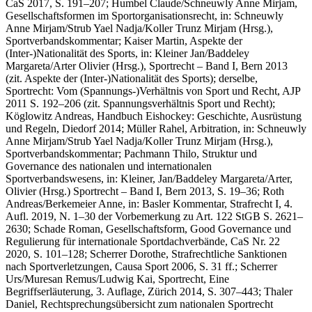
CaS 2017, S. 191–207;
Humbel Claude/Schneuwly Anne Mirjam
,
Gesellschaftsformen im Sportorganisationsrecht, in: Schneuwly
Anne Mirjam/Strub Yael Nadja/Koller Trunz Mirjam (Hrsg.),
Sportverbandskommentar;
Kaiser Martin
, Aspekte der
(Inter-)Nationalität des Sports, in: Kleiner Jan/Baddeley
Margareta/Arter Olivier (Hrsg.), Sportrecht – Band I, Bern 2013
(zit. Aspekte der (Inter-)Nationalität des Sports);
derselbe
,
Sportrecht: Vom (Spannungs-)Verhältnis von Sport und Recht, AJP
2011 S. 192–206 (zit. Spannungsverhältnis Sport und Recht);
Köglowitz Andreas,
Handbuch Eishockey: Geschichte, Ausrüstung
und Regeln, Diedorf 2014;
Müller
Rahel
, Arbitration, in: Schneuwly
Anne Mirjam/Strub Yael Nadja/Koller Trunz Mirjam (Hrsg.),
Sportverbandskommentar;
Pachmann Thilo,
Struktur und
Governance des nationalen und internationalen
Sportverbandswesens, in: Kleiner, Jan/Baddeley Margareta/Arter,
Olivier (Hrsg.) Sportrecht – Band I, Bern 2013, S. 19–36;
Roth
Andreas/Berkemeier Anne,
in: Basler Kommentar, Strafrecht I, 4.
Aufl. 2019, N. 1–30 der Vorbemerkung zu Art. 122 StGB S. 2621–
2630;
Schade Roman,
Gesellschaftsform, Good Governance und
Regulierung für internationale Sportdachverbände, CaS Nr. 22
2020, S. 101–128;
Scherrer Dorothe,
Strafrechtliche Sanktionen
nach Sportverletzungen, Causa Sport 2006, S. 31 ff.
;
Scherrer
Urs/Muresan Remus/Ludwig Kai
, Sportrecht, Eine
Begriffserläuterung, 3. Auflage, Zürich 2014, S. 307–443
; Thaler
Daniel,
Rechtsprechungsübersicht zum nationalen Sportrecht