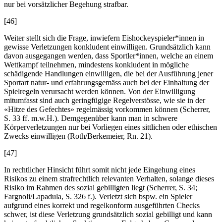
nur bei vorsätzlicher Begehung strafbar.
[46]
Weiter stellt sich die Frage, inwiefern Eishockeyspieler*innen in
gewisse Verletzungen konkludent einwilligen. Grundsätzlich kann
davon ausgegangen werden, dass Sportler*innen, welche an einem
Wettkampf teilnehmen, mindestens konkludent in mögliche
schädigende Handlungen einwilligen, die bei der Ausführung jener
Sportart natur- und erfahrungsgemäss auch bei der Einhaltung der
Spielregeln verursacht werden können. Von der Einwilligung
mitumfasst sind auch geringfügige Regelverstösse, wie sie in der
«Hitze des Gefechtes» regelmässig vorkommen können (
Scherrer
,
S. 33 ff. m.w.H.). Demgegenüber kann man in schwere
Körperverletzungen nur bei Vorliegen eines sittlichen oder ethischen
Zwecks einwilligen (
Roth/Berkemeier
, Rn. 21).
[47]
In rechtlicher Hinsicht führt somit nicht jede Eingehung eines
Risikos zu einem strafrechtlich relevanten Verhalten, solange dieses
Risiko im Rahmen des sozial gebilligten liegt (
Scherrer
, S. 34;
Fargnoli
/
Lapadula
, S. 326 f.). Verletzt sich bspw. ein Spieler
aufgrund eines korrekt und regelkonform ausgeführten Checks
schwer, ist diese Verletzung grundsätzlich sozial gebilligt und kann