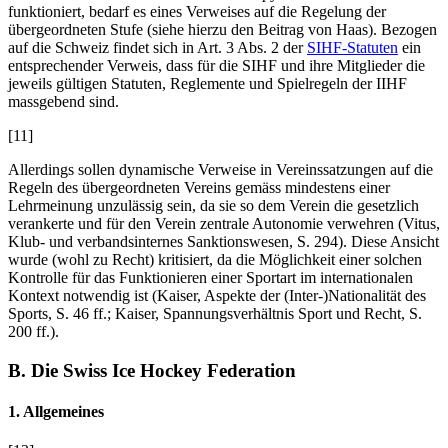
funktioniert, bedarf es eines Verweises auf die Regelung der
übergeordneten Stufe (siehe hierzu den Beitrag von
Haas
). Bezogen
auf die Schweiz findet sich in Art. 3 Abs. 2 der
SIHF-Statuten
ein
entsprechender Verweis, dass für die SIHF und ihre Mitglieder die
jeweils gültigen Statuten, Reglemente und Spielregeln der IIHF
massgebend sind.
[11]
Allerdings sollen dynamische Verweise in Vereinssatzungen auf die
Regeln des übergeordneten Vereins gemäss mindestens einer
Lehrmeinung unzulässig sein, da sie so dem Verein die gesetzlich
verankerte und für den Verein zentrale Autonomie verwehren (
Vitus,
Klub- und verbandsinternes Sanktionswesen, S. 294). Diese Ansicht
wurde (wohl zu Recht) kritisiert, da die Möglichkeit einer solchen
Kontrolle für das Funktionieren einer Sportart im internationalen
Kontext notwendig ist (
Kaiser
, Aspekte der (Inter-)Nationalität des
Sports, S. 46 ff.;
Kaiser
, Spannungsverhältnis Sport und Recht, S.
200 ff.).
B. Die Swiss Ice Hockey Federation
1. Allgemeines