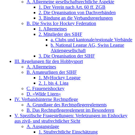
A. Allgemeine gesellschaftsrechtliche Aspekte
1. Der Verein nach Art. 60 ff. ZGB
2. Die Organisation von Dachverbänden
3. Bindung an die Verbandsregelungen
B. Die Swiss Ice Hockey Federation
1. Allgemeines
2. Mitglieder des SIHF
a. Clubs und kantonale/regionale Verbände
b. National League AG, Swiss League
Aktiengesellschaft
3. Die Organisation der SIHF
III. Regelungen für den Hobbysport
A. Allgemeines
B. Amateurligen der SIHF
1. MyHockey League
2. 1. bis 4. Liga
C. Fraueneishockey
D. «Wilde Ligen»
IV. Verbandsinterne Rechtspflege
A. Grundlage des Rechtspflegereglements
B. Das Rechtspflegereglement im Besonderen
V. Spezifische Fragestellungen: Verletzungen im Eishockey
aus zivil- und strafrechtlicher Sicht
A. Ausgangslage
1. Strafrechtliche Einschätzung