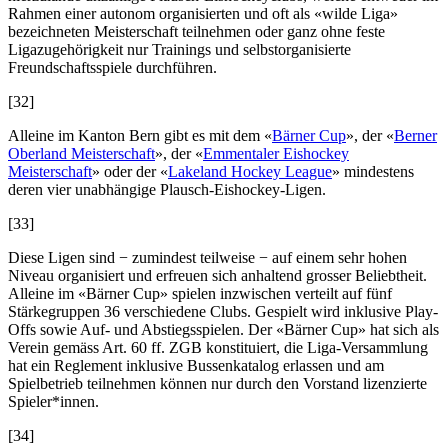
Rahmen einer autonom organisierten und oft als «wilde Liga»
bezeichneten Meisterschaft teilnehmen oder ganz ohne feste
Ligazugehörigkeit nur Trainings und selbstorganisierte
Freundschaftsspiele durchführen.
[32]
Alleine im Kanton Bern gibt es mit dem «
Bärner Cup
», der «
Berner
Oberland Meisterschaft
», der «
Emmentaler Eishockey
Meisterschaft
» oder der «
Lakeland Hockey League
» mindestens
deren vier unabhängige Plausch-Eishockey-Ligen.
[33]
Diese Ligen sind − zumindest teilweise − auf einem sehr hohen
Niveau organisiert und erfreuen sich anhaltend grosser Beliebtheit.
Alleine im «Bärner Cup» spielen inzwischen verteilt auf fünf
Stärkegruppen 36 verschiedene Clubs. Gespielt wird inklusive Play-
Offs sowie Auf- und Abstiegsspielen. Der «Bärner Cup» hat sich als
Verein gemäss Art. 60 ff. ZGB konstituiert, die Liga-Versammlung
hat ein Reglement inklusive Bussenkatalog erlassen und am
Spielbetrieb teilnehmen können nur durch den Vorstand lizenzierte
Spieler*innen.
[34]