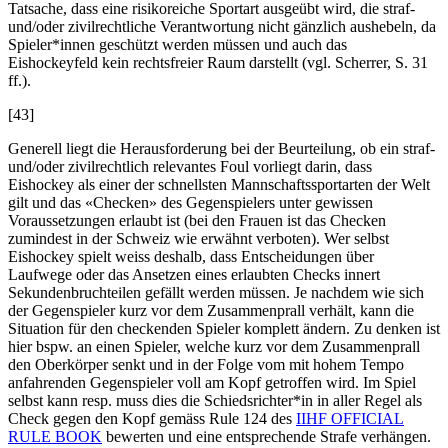
Tatsache, dass eine risikoreiche Sportart ausgeübt wird, die straf-
und/oder zivilrechtliche Verantwortung nicht gänzlich aushebeln, da
Spieler*innen geschützt werden müssen und auch das
Eishockeyfeld kein rechtsfreier Raum darstellt (vgl.
Scherrer
, S. 31
ff.).
[43]
Generell liegt die Herausforderung bei der Beurteilung, ob ein straf-
und/oder zivilrechtlich relevantes Foul vorliegt darin, dass
Eishockey als einer der schnellsten Mannschaftssportarten der Welt
gilt und das «Checken» des Gegenspielers unter gewissen
Voraussetzungen erlaubt ist (bei den Frauen ist das Checken
zumindest in der Schweiz wie erwähnt verboten). Wer selbst
Eishockey spielt weiss deshalb, dass Entscheidungen über
Laufwege oder das Ansetzen eines erlaubten Checks innert
Sekundenbruchteilen gefällt werden müssen. Je nachdem wie sich
der Gegenspieler kurz vor dem Zusammenprall verhält, kann die
Situation für den checkenden Spieler komplett ändern. Zu denken ist
hier bspw. an einen Spieler, welche kurz vor dem Zusammenprall
den Oberkörper senkt und in der Folge vom mit hohem Tempo
anfahrenden Gegenspieler voll am Kopf getroffen wird. Im Spiel
selbst kann resp. muss dies die Schiedsrichter*in in aller Regel als
Check gegen den Kopf gemäss Rule 124 des
IIHF OFFICIAL
RULE BOOK
bewerten und eine entsprechende Strafe verhängen.