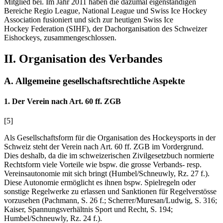
Mitglied bei. Im Jahr 2011 haben die dazumal eigenständigen
Bereiche Regio League, National League und Swiss Ice Hockey
Association fusioniert und sich zur heutigen Swiss Ice
Hockey Federation (SIHF), der Dachorganisation des Schweizer
Eishockeys, zusammengeschlossen.
II. Organisation des Verbandes
A. Allgemeine gesellschaftsrechtliche Aspekte
1. Der Verein nach Art. 60 ff. ZGB
[5]
Als Gesellschaftsform für die Organisation des Hockeysports in der
Schweiz steht der Verein nach Art. 60 ff. ZGB im Vordergrund.
Dies deshalb, da die im schweizerischen Zivilgesetzbuch normierte
Rechtsform viele Vorteile wie bspw. die grosse Verbands- resp.
Vereinsautonomie mit sich bringt (
Humbel/Schneuwly
, Rz. 27 f.).
Diese Autonomie ermöglicht es ihnen bspw. Spielregeln oder
sonstige Regelwerke zu erlassen und Sanktionen für Regelverstösse
vorzusehen (
Pachmann,
S. 26 f.;
Scherrer/Muresan/Ludwig
, S. 316;
Kaiser
, Spannungsverhältnis Sport und Recht, S. 194;
Humbel/Schneuwly
, Rz. 24 f.).