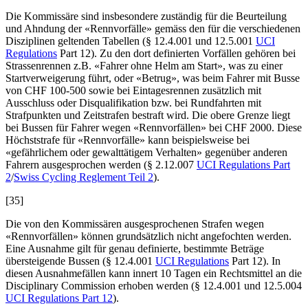
Die Kommissäre sind insbesondere zuständig für die Beurteilung
und Ahndung der «Rennvorfälle» gemäss den für die verschiedenen
Disziplinen geltenden Tabellen (§ 12.4.001 und 12.5.001
UCI
Regulations
Part 12). Zu den dort definierten Vorfällen gehören bei
Strassenrennen z.B. «Fahrer ohne Helm am Start», was zu einer
Startverweigerung führt, oder «Betrug», was beim Fahrer mit Busse
von CHF 100-500 sowie bei Eintagesrennen zusätzlich mit
Ausschluss oder Disqualifikation bzw. bei Rundfahrten mit
Strafpunkten und Zeitstrafen bestraft wird. Die obere Grenze liegt
bei Bussen für Fahrer wegen «Rennvorfällen» bei CHF 2000. Diese
Höchststrafe für «Rennvorfälle» kann beispielsweise bei
«gefährlichem oder gewalttätigem Verhalten» gegenüber anderen
Fahrern ausgesprochen werden (§ 2.12.007
UCI Regulations Part
2
/
Swiss Cycling Reglement Teil 2
).
[35]
Die von den Kommissären ausgesprochenen Strafen wegen
«Rennvorfällen» können grundsätzlich nicht angefochten werden.
Eine Ausnahme gilt für genau definierte, bestimmte Beträge
übersteigende Bussen (§ 12.4.001
UCI Regulations
Part 12). In
diesen Ausnahmefällen kann innert 10 Tagen ein Rechtsmittel an die
Disciplinary Commission erhoben werden (§ 12.4.001 und 12.5.004
UCI Regulations Part 12
).