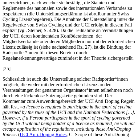
unterzeichnen, nach welcher sie bestätigt, die Statuten und
Reglemente des nationalen sowie des internationalen Verbandes zu
respektieren (die Unterstellungserklärung ist abrufbar unter Swiss
Cycling Lizenzbegehren). Die Annahme der Unterstellung unter die
Regelwerke von Swiss Cycling und der UCI erfolgt in diesem Fall
explizit (vgl.
Steiner
, S. 428). Da die Teilnahme an Veranstaltungen
der UCI, deren kontinentalen Konföderationen, der
Mitgliedsverbände oder deren Mitgliedern nur mit der erforderlichen
Lizenz zulässig ist (siehe nachstehend Rz. 27), ist die Bindung der
Radsportler*innen für diesen Bereich durch
Regelanerkennungsverträge zumindest in der Theorie sichergestellt.
[25]
Schliesslich ist auch die Unterstellung solcher Radsportler*innen
möglich, die weder mit der erforderlichen Lizenz an den
Veranstaltungen der genannten Organisator*innen teilnehmen noch
durch eine lückenlose Satzungskette gebunden sind. Der
Kommentar zum Anwendungsbereich der UCI Anti-Doping Regeln
hält fest, «
a licence is required to participate in the sport of cycling
governed by the rules of the UCI and the National Federations […].
However, if a Person participates in the sport of cycling governed
by the UCI without being holder of a licence as required, he will not
escape application of the regulations, including these Anti-Doping
Rules
». (
UCI Anti-Doping Rules
, C. Scope of these Anti-Doping