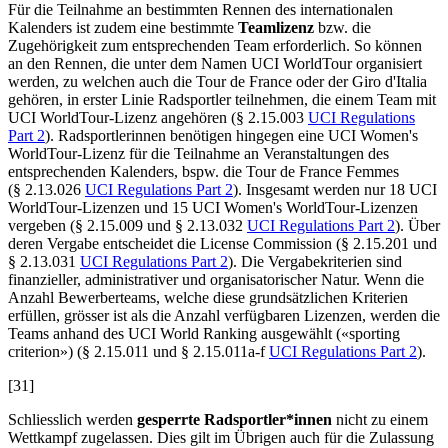
Für die Teilnahme an bestimmten Rennen des internationalen
Kalenders ist zudem eine bestimmte
Teamlizenz
bzw. die
Zugehörigkeit zum entsprechenden Team erforderlich. So können
an den Rennen, die unter dem Namen UCI WorldTour organisiert
werden, zu welchen auch die Tour de France oder der Giro d'Italia
gehören, in erster Linie Radsportler teilnehmen, die einem Team mit
UCI WorldTour
-
Lizenz
angehören (§ 2.15.003
UCI Regulations
Part 2
). Radsportlerinnen benötigen hingegen eine UCI Women's
WorldTour-Lizenz für die Teilnahme an Veranstaltungen des
entsprechenden Kalenders, bspw. die Tour de France Femmes
(§ 2.13.026
UCI Regulations Part 2
). Insgesamt werden nur 18 UCI
WorldTour-Lizenzen und 15 UCI Women's WorldTour-Lizenzen
vergeben (§ 2.15.009 und § 2.13.032
UCI Regulations Part 2
). Über
deren Vergabe entscheidet die License Commission (§ 2.15.201 und
§ 2.13.031
UCI Regulations Part 2
). Die Vergabekriterien sind
finanzieller, administrativer und organisatorischer Natur. Wenn die
Anzahl Bewerberteams, welche diese grundsätzlichen Kriterien
erfüllen, grösser ist als die Anzahl verfügbaren Lizenzen, werden die
Teams anhand des UCI World Ranking ausgewählt («sporting
criterion») (§ 2.15.011 und § 2.15.011a-f
UCI Regulations Part 2
).
[31]
Schliesslich werden
gesperrte Radsportler*innen
nicht zu einem
Wettkampf zugelassen. Dies gilt im Übrigen auch für die Zulassung