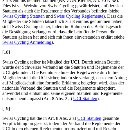
zur Kenntnis nehmen können (BK ZGB-
Riemer
, Art. 70 N 38).
Dies ist via Website von Swiss Cycling gewährleistet, auf der sich
Statuten als auch die Reglemente des Verbandes befinden (siehe
Swiss Cycling Statuten
und
Swiss Cycling Reglemente
). Dass die
Mitglieder die Statuten tatsächlich zur Kenntnis genommen haben,
stellt Swiss Cycling sicher, indem im Rahmen des Beitrittsgesuch
die Bestätigung verlangt wird, dass die betreffende Person die
Statuten gelesen hat und sich mit ihnen einverstanden erklärt (siehe
Swiss Cycling Anmeldung
).
[18]
Swiss Cycling selber ist Mitglied der
UCI
. Durch seinen Beitritt
wurde der Schweizer Verband an die Statuten und Reglemente der
UCI gebunden. Die Kenntnisnahme der Regelwerke durch ihre
Mitglieder stellt die UCI sicher, indem sie verlangt, dass dem Antrag
auf Mitgliedschaft eine formelle Erklärung beigelegt wird, dass der
nationale Verband die Statuten und die Reglemente akzeptiert,
anwendet und einhält und seine eigenen Statuten und Reglemente
entsprechend anpasst (Art. 8 Abs. 2 a)
UCI Statuten
).
[19]
Swiss Cycling hat die in Art. 8 Abs. 2 a)
UCI Statuten
genannte
Verpflichtung umgesetzt, indem der Verband die Reglemente der
UCI in den eigenen Reglementen reproduziert und mit Regeln