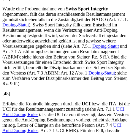
Wurde eine Probenentnahme von
Swiss Sport Integrity
abgenommen, fällt das daran anschliessende Resultatmanagement
grundsätzlich ebenfalls in die Zuständigkeit der NADO (Art. 7.1.1.
Doping-Statut
). Swiss Sport Integrity fällt einen Entscheid im
Resultatmanagement, wenn die Verletzung einer Anti-Doping
Bestimmung festgestellt wird, sofern der Sachverhalt eingestanden
oder anderweitig ausreichend geklärt ist und gewisse weitere
Voraussetzungen gegeben sind (siehe Art. 7.5.1
Doping-Statut
und
Art. 7.1 Ausführungsbestimmungen zum Resultatmanagement
(ABRM); siehe hierzu den Beitrag von
Steiner,
Rz. 5 ff.). Sind die
Voraussetzungen für einen Entscheid durch Swiss Sport Integrity
nicht erfüllt, beurteilt die Disziplinarkammer des Schweizer Sports
den Verstoss (Art. 7.3 ABRM; Art. 12 Abs. 1
Doping-Statut
; siehe
zum Verfahren vor der Disziplinarkammer den Beitrag von
Steiner,
Rz. 9 ff.).
[48]
Erfolgte die Kontrolle hingegen durch die
UCI
bzw. die ITA, ist die
UCI für das Resultatmanagement zuständig (siehe Art. 7.1.1
UCI
Anti-Doping Rules
). Ist die UCI davon überzeugt, dass ein Verstoss
gegen die Anti-Doping Bestimmungen vorliegt, erhebt sie Anklage
im sog. Letter of Charge an die betroffene Person (Art. 7.4
UCI
Anti-Doping Rules
; Art. 7.1 UCI RMR). Für den Fall, dass die