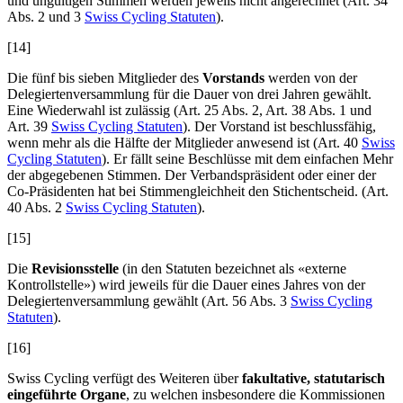
und ungültigen Stimmen werden jeweils nicht angerechnet (Art. 34
Abs. 2 und 3
Swiss Cycling Statuten
).
[14]
Die fünf bis sieben Mitglieder des
Vorstands
werden von der
Delegiertenversammlung für die Dauer von drei Jahren gewählt.
Eine Wiederwahl ist zulässig (Art. 25 Abs. 2, Art. 38 Abs. 1 und
Art. 39
Swiss Cycling Statuten
). Der Vorstand ist beschlussfähig,
wenn mehr als die Hälfte der Mitglieder anwesend ist (Art. 40
Swiss
Cycling Statuten
). Er fällt seine Beschlüsse mit dem einfachen Mehr
der abgegebenen Stimmen. Der Verbandspräsident oder einer der
Co-Präsidenten hat bei Stimmengleichheit den Stichentscheid. (Art.
40 Abs. 2
Swiss Cycling Statuten
).
[15]
Die
Revisionsstelle
(in den Statuten bezeichnet als «externe
Kontrollstelle») wird jeweils für die Dauer eines Jahres von der
Delegiertenversammlung gewählt (Art. 56 Abs. 3
Swiss Cycling
Statuten
).
[16]
Swiss Cycling verfügt des Weiteren über
fakultative, statutarisch
eingeführte Organe
, zu welchen insbesondere die Kommissionen