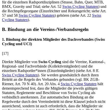
für die einzelnen Radsportdisziplinen (Strasse, Bahn, Quer, MTB,
BMX, Gravity und Trial; siehe Art. 52
Swiss Cycling Statuten
) und
die Rechtspflegeorgane (Einzelrichter und Rekursgericht; siehe Art.
57 und 58
Swiss Cycling Statuten
) gehören (siehe Art. 22
Swiss
Cycling Statuten
).
B. Bindung an die Vereins-/Verbandsregeln
1. Bindung der direkten Mitglieder des Dachverbandes (Swiss
Cycling und UCI)
[17]
Direkte Mitglieder von
Swiss Cycling
sind die Vereine, Kantonal-,
Regional- und Fachverbände (Kollektivmitglieder) und die
einzelnen Radsportler*innen (Einzelmitglieder) (siehe Art. 8 ff.
Swiss Cycling Statuten
). Sie werden grundsätzlich durch ihren
Beitritt an die Regeln des Verbandes gebunden (vgl. BK ZGB-
Riemer
, Art. 70 N 40). Art. 20 Abs. 4
Swiss Cycling Statuten
hält
dementsprechend fest, dass die Mitglieder die jeweils gültigen
Statuten, Reglemente und Beschlüsse von Swiss Cycling als
verbindlich anerkennen. Zur automatischen Bindung an die
Regelwerke durch den Vereinsbeitritt ist diese Klausel jedoch nicht
ausreichend, sondern ist auch erforderlich, dass die Mitglieder sie