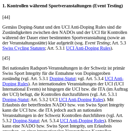
1. Kontrollen während Sportveranstaltungen (Event Testing)
[44]
Gemäss Doping-Statut und den UCI Anti-Doping Rules sind die
Zuständigkeiten zwischen den NADOs und der UCI für Kontrollen
während der Dauer einer bestimmten Sportveranstaltung (sowie an
der Veranstaltungsstätte) klar aufgeteilt (sog.
Event Testing
; Art. 5.3
Swiss Cycling Statuten
; Art. 5.3.1
UCI Anti-Doping Rules
).
[45]
Bei nationalen Radsport-Veranstaltungen in der Schweiz ist primär
Swiss Sport Integrity für die Entnahme von Dopingproben
zuständig (vgl. Art. 5.3.1
Doping-Statut
; vgl. Art. 5.3.4
UCI Anti-
Doping Rules
). An internationalen Veranstaltungen der UCI (UCI
International Events) ist hingegen die UCI bzw. die ITA (im Auftrag
der UCI) befugt, die Kontrollen durchzuführen (vgl. Art. 5.3.1
Doping-Statut
; Art. 5.3.2 UCI
UCI Anti-Doping Rules
). Mit
Erlaubnis der betreffenden NADO bzw. von Swiss Sport Integrity
kann die UCI bzw. die ITA jedoch auch an nationalen
Veranstaltungen in der Schweiz Kontrollen durchführen (vgl. Art.
5.3.2
Doping-Statut
; Art. 5.3.4
UCI Anti-Doping Rules
). Ebenso
kann eine NADO bzw. Swiss Sport Integrity, um Erlaubnis