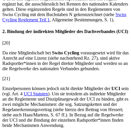
ergänzt hat, die ausschliesslich bei Rennen des nationalen Kalenders
gelten. Diese ergänzenden Regeln sind in den Reglementen von
Swiss Cycling mit dem Buchstaben N gekennzeichnet (siehe
Swiss
Cycling Reglement Teil 1
, Allgemeine Bestimmungen, S. 1).
2. Bindung der indirekten Mitglieder des Dachverbandes (UCI)
[20]
Da eine Mitgliedschaft bei
Swiss Cycling
vorausgesetzt wird für das
Anrecht auf eine Lizenz (siehe nachstehend Rz. 27), sind aktive
Radsportler*innen in der Regel direkte Mitglieder und werden so an
die Regelwerke des nationalen Verbandes gebunden.
[21]
Einzelpersonen können jedoch nicht direkte Mitglieder der
UCI
sein
(vgl. Art. 4
UCI Statuten
). Um sie trotzdem als indirekte Mitglieder
an die Reglemente und Disziplinargewalt der UCI zu binden, gibt es
zwei mögliche Mechanismen: die sog. Satzungsketten und der
Regelanerkennungsvertrag (siehe hierzu den Beitrag von
Hessert;
siehe auch
Haas/Martens
, S. 67 ff.). In Bezug auf die Regelwerke
der UCI und die Bindung der einzelnen Radsportler*innen finden
beide Mechanismen Anwendung.