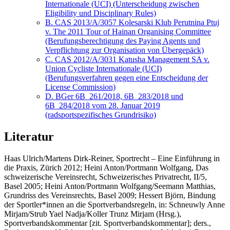
Internationale (UCI) (Unterscheidung zwischen
Eligibility und Disciplinary Rules)
B. CAS 2013/A/3057 Kolesarski Klub Perutnina Ptuj
v. The 2011 Tour of Hainan Organising Committee
(Berufungsberechtigung des Paying Agents und
Verpflichtung zur Organisation von Übergepäck)
C. CAS 2012/A/3031 Katusha Management SA v.
Union Cycliste Internationale (UCI)
(Berufungsverfahren gegen eine Entscheidung der
License Commission)
D. BGer 6B_261/2018, 6B_283/2018 und
6B_284/2018 vom 28. Januar 2019
(radsportspezifisches Grundrisiko)
Literatur
Haas Ulrich/Martens Dirk-Reiner
, Sportrecht – Eine Einführung in
die Praxis, Zürich 2012;
Heini Anton/Portmann Wolfgang
, Das
schweizerische Vereinsrecht, Schweizerisches Privatrecht, II/5,
Basel 2005
;
Heini Anton/Portmann Wolfgang/Seemann Matthias
,
Grundriss des Vereinsrechts, Basel 2009;
Hessert Björn,
Bindung
der Sportler*innen an die Sportverbandsregeln, in: Schneuwly Anne
Mirjam/Strub Yael Nadja/Koller Trunz Mirjam (Hrsg.),
Sportverbandskommentar [zit. Sportverbandskommentar]
; ders.,