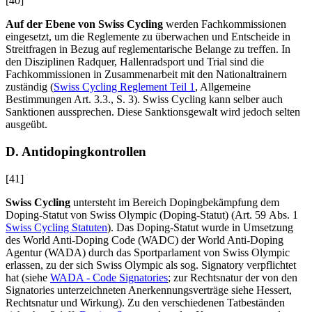
[40]
Auf der Ebene von Swiss Cycling
werden Fachkommissionen
eingesetzt, um die Reglemente zu überwachen und Entscheide in
Streitfragen in Bezug auf reglementarische Belange zu treffen. In
den Disziplinen Radquer, Hallenradsport und Trial sind die
Fachkommissionen in Zusammenarbeit mit den Nationaltrainern
zuständig (
Swiss Cycling Reglement Teil 1
, Allgemeine
Bestimmungen Art. 3.3., S. 3). Swiss Cycling kann selber auch
Sanktionen aussprechen. Diese Sanktionsgewalt wird jedoch selten
ausgeübt.
D. Antidopingkontrollen
[41]
Swiss Cycling
untersteht im Bereich Dopingbekämpfung dem
Doping-Statut von Swiss Olympic (Doping-Statut) (Art. 59 Abs. 1
Swiss Cycling Statuten
). Das Doping-Statut wurde in Umsetzung
des World Anti-Doping Code (WADC) der World Anti-Doping
Agentur (WADA) durch das Sportparlament von Swiss Olympic
erlassen, zu der sich Swiss Olympic als sog. Signatory verpflichtet
hat (siehe
WADA - Code Signatories
; zur Rechtsnatur der von den
Signatories unterzeichneten Anerkennungsverträge siehe
Hessert
,
Rechtsnatur und Wirkung). Zu den verschiedenen Tatbeständen