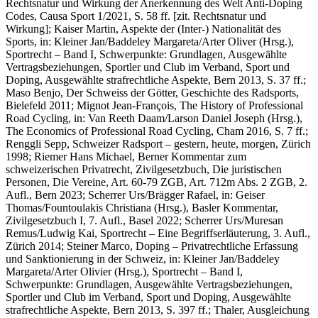
Rechtsnatur und Wirkung der Anerkennung des Welt Anti-Doping
Codes, Causa Sport 1/2021, S. 58 ff. [zit. Rechtsnatur und
Wirkung]
; Kaiser Martin
, Aspekte der (Inter-) Nationalität des
Sports, in: Kleiner Jan/Baddeley Margareta/Arter Oliver (Hrsg.),
Sportrecht – Band I, Schwerpunkte: Grundlagen, Ausgewählte
Vertragsbeziehungen, Sportler und Club im Verband, Sport und
Doping, Ausgewählte strafrechtliche Aspekte, Bern 2013, S. 37 ff.;
Maso Benjo,
Der Schweiss der Götter, Geschichte des Radsports,
Bielefeld 2011;
Mignot Jean-François
, The History of Professional
Road Cycling, in: Van Reeth Daam/Larson Daniel Joseph (Hrsg.),
The Economics of Professional Road Cycling, Cham 2016, S. 7 ff.;
Renggli Sepp,
Schweizer Radsport – gestern, heute, morgen, Zürich
1998;
Riemer Hans Michael
, Berner Kommentar zum
schweizerischen Privatrecht, Zivilgesetzbuch, Die juristischen
Personen, Die Vereine, Art. 60-79 ZGB, Art. 712m Abs. 2 ZGB, 2.
Aufl., Bern 2023;
Scherrer Urs/Brägger Rafael
, in: Geiser
Thomas/Fountoulakis Christiana (Hrsg.), Basler Kommentar,
Zivilgesetzbuch I, 7. Aufl., Basel 2022;
Scherrer Urs/Muresan
Remus/Ludwig Kai
, Sportrecht – Eine Begriffserläuterung, 3. Aufl.,
Zürich 2014;
Steiner Marco
, Doping – Privatrechtliche Erfassung
und Sanktionierung in der Schweiz, in: Kleiner Jan/Baddeley
Margareta/Arter Olivier (Hrsg.), Sportrecht – Band I,
Schwerpunkte: Grundlagen, Ausgewählte Vertragsbeziehungen,
Sportler und Club im Verband, Sport und Doping, Ausgewählte
strafrechtliche Aspekte, Bern 2013, S. 397 ff.; T
haler
, Ausgleichung