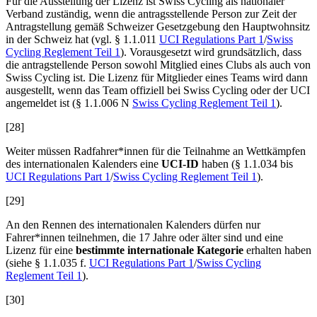
Für die Ausstellung der Lizenz ist Swiss Cycling als nationaler
Verband zuständig, wenn die antragsstellende Person zur Zeit der
Antragstellung gemäß Schweizer Gesetzgebung den Hauptwohnsitz
in der Schweiz hat (vgl. § 1.1.011
UCI Regulations Part 1
/
Swiss
Cycling Reglement Teil 1
).
Vorausgesetzt wird grundsätzlich, dass
die antragstellende Person sowohl Mitglied eines Clubs als auch von
Swiss Cycling ist. Die Lizenz für Mitglieder eines Teams wird dann
ausgestellt, wenn das Team offiziell bei Swiss Cycling oder der UCI
angemeldet ist (§ 1.1.006 N
Swiss Cycling Reglement Teil 1
).
[28]
Weiter müssen Radfahrer*innen für die Teilnahme an Wettkämpfen
des internationalen Kalenders eine
UCI-ID
haben (§ 1.1.034 bis
UCI Regulations Part 1
/
Swiss Cycling Reglement Teil 1
).
[29]
An den Rennen des internationalen Kalenders dürfen nur
Fahrer*innen teilnehmen, die 17 Jahre oder älter sind und eine
Lizenz für eine
bestimmte internationale Kategorie
erhalten haben
(siehe § 1.1.035 f.
UCI Regulations Part 1
/
Swiss Cycling
Reglement Teil 1
).
[30]