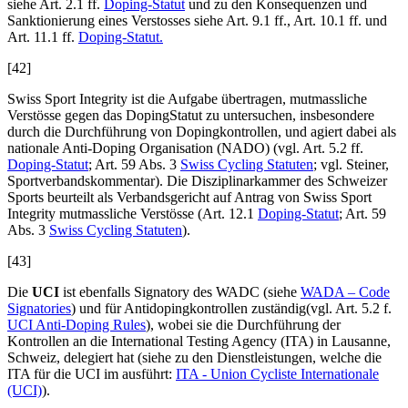
siehe Art. 2.1 ff.
Doping-Statut
und zu den Konsequenzen und
Sanktionierung eines Verstosses siehe Art. 9.1 ff., Art. 10.1 ff. und
Art. 11.1 ff.
Doping-Statut.
[42]
Swiss Sport Integrity ist die Aufgabe übertragen, mutmassliche
Verstösse gegen das DopingStatut zu untersuchen, insbesondere
durch die Durchführung von Dopingkontrollen, und agiert dabei als
nationale Anti-Doping Organisation (NADO) (vgl. Art. 5.2 ff.
Doping-Statut
; Art. 59 Abs. 3
Swiss Cycling Statuten
; vgl.
Steiner
,
Sportverbandskommentar). Die Disziplinarkammer des Schweizer
Sports beurteilt als Verbandsgericht auf Antrag von Swiss Sport
Integrity mutmassliche Verstösse (Art. 12.1
Doping-Statut
; Art. 59
Abs. 3
Swiss Cycling Statuten
).
[43]
Die
UCI
ist ebenfalls Signatory des WADC (siehe
WADA – Code
Signatories
) und für Antidopingkontrollen zuständig(vgl. Art. 5.2 f.
UCI Anti-Doping Rules
), wobei sie die Durchführung der
Kontrollen an die International Testing Agency (ITA) in Lausanne,
Schweiz, delegiert hat (siehe zu den Dienstleistungen, welche die
ITA für die UCI im ausführt:
ITA - Union Cycliste Internationale
(UCI)
).