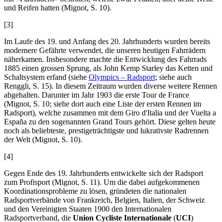
und Reifen hatten
(Mignot
, S. 10).
[3]
Im Laufe des 19. und Anfang des 20. Jahrhunderts wurden bereits
modernere Gefährte verwendet, die unseren heutigen Fahrrädern
näherkamen. Insbesondere machte die Entwicklung des Fahrrads
1885 einen grossen Sprung, als John Kemp Starley das Ketten und
Schaltsystem erfand (siehe
Olympics – Radsport
; siehe auch
Renggli
, S. 15). In diesem Zeitraum wurden diverse weitere Rennen
abgehalten. Darunter im Jahr 1903 die erste Tour de France
(Mignot
, S. 10; siehe dort auch eine Liste der ersten Rennen im
Radsport), welche zusammen mit dem Giro d'Italia und der Vuelta a
España zu den sogenannten Grand Tours gehört. Diese gelten heute
noch als beliebteste, prestigeträchtigste und lukrativste Radrennen
der Welt (
Mignot
, S. 10).
[4]
Gegen Ende des 19. Jahrhunderts entwickelte sich der Radsport
zum Profisport (
Mignot
, S. 11). Um die dabei aufgekommenen
Koordinationsprobleme zu lösen, gründeten die nationalen
Radsportverbände von Frankreich, Belgien, Italien, der Schweiz
und den Vereinigten Staaten 1900 den Internationalen
Radsportverband, die
Union Cycliste Internationale
(
UCI
)