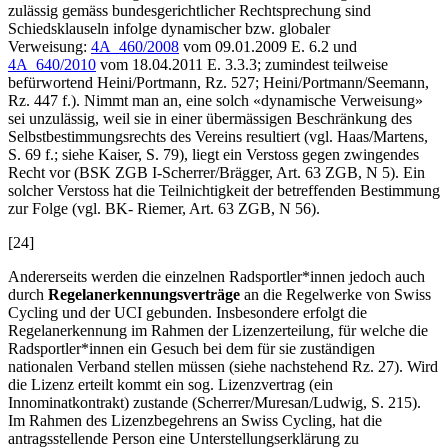
zulässig gemäss bundesgerichtlicher Rechtsprechung sind
Schiedsklauseln infolge dynamischer bzw. globaler
Verweisung:
4A_460/2008
vom 09.01.2009 E. 6.2 und
4A_640/2010
vom 18.04.2011 E. 3.3.3; zumindest teilweise
befürwortend
Heini/Portmann
, Rz. 527;
Heini/Portmann/Seemann
,
Rz. 447 f.). Nimmt man an, eine solch «dynamische Verweisung»
sei unzulässig, weil sie in einer übermässigen Beschränkung des
Selbstbestimmungsrechts des Vereins resultiert (vgl.
Haas/Martens
,
S. 69 f.; siehe
Kaiser
, S. 79), liegt ein Verstoss gegen zwingendes
Recht vor (
BSK ZGB I-Scherrer/Brägger,
Art. 63 ZGB, N 5). Ein
solcher Verstoss hat die Teilnichtigkeit der betreffenden Bestimmung
zur Folge (vgl. BK-
Riemer,
Art. 63 ZGB, N 56).
[24]
Andererseits werden die einzelnen Radsportler*innen jedoch auch
durch
Regelanerkennungsverträge
an die Regelwerke von Swiss
Cycling und der UCI gebunden. Insbesondere erfolgt die
Regelanerkennung im Rahmen der Lizenzerteilung, für welche die
Radsportler*innen ein Gesuch bei dem für sie zuständigen
nationalen Verband stellen müssen (siehe nachstehend Rz. 27). Wird
die Lizenz erteilt kommt ein sog. Lizenzvertrag (ein
Innominatkontrakt) zustande (
Scherrer/Muresan/Ludwig
, S. 215).
Im Rahmen des Lizenzbegehrens an Swiss Cycling, hat die
antragsstellende Person eine Unterstellungserklärung zu