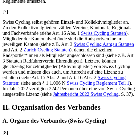
Reglemente umsetzen.
[7]
Swiss Cycling selbst gehören Einzel- und Kollektivmitglieder an.
Zu den Kollektivmitgliedern zählen Vereine, Kantonal-, Regional-
und Fachverbände (siehe Art. 16 Abs. 1
Swiss Cycling Statuten
).
Mitglieder der Kantonalverbände sind die Radsportvereine im
jeweiligen Kanton (siehe z.B. Art. 3
Swiss Cycling Aargau Statuten
und Art. 2
Zurich Cycling Statuten
), denen die einzelnen
Radsportler*innen als Mitglieder angeschlossen sind (siehe z.B. Art.
3 Statuten Radfahrerverein Ehrendingen). Letztere können
gleichzeitig Einzelmitglieder (Aktivmitglieder) von Swiss Cycling
werden und müssen dies auch, um Anrecht auf eine Lizenz zu
erhalten (siehe Art. 15 Abs. 2 und Art. 16 Abs. 2
Swiss Cycling
Statuten
; siehe auch § 1.1.006 N
Swiss Cycling Reglement Teil 1
).
Im Jahr 2022 verfügten 2242 Personen über eine von Swiss Cycling
ausgestellte Lizenz (siehe
Jahresbericht 2022 Swiss Cycling
, S. 37).
II. Organisation des Verbandes
A. Organe des Verbandes (Swiss Cycling)
[8]