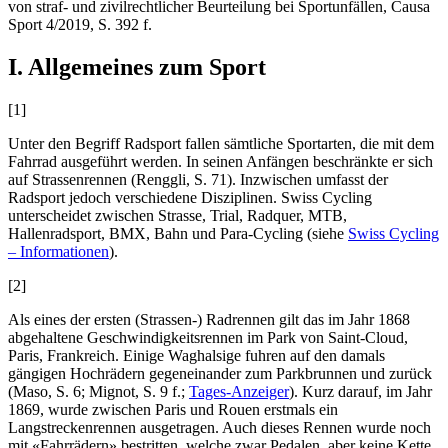
von straf- und zivilrechtlicher Beurteilung bei Sportunfällen, Causa
Sport 4/2019, S. 392 f.
I. Allgemeines zum Sport
[1]
Unter den Begriff Radsport fallen sämtliche Sportarten, die mit dem
Fahrrad ausgeführt werden. In seinen Anfängen beschränkte er sich
auf Strassenrennen (
Renggli
, S. 71). Inzwischen umfasst der
Radsport jedoch verschiedene Disziplinen. Swiss Cycling
unterscheidet zwischen Strasse, Trial, Radquer, MTB,
Hallenradsport, BMX, Bahn und Para-Cycling (siehe
Swiss Cycling
– Informationen
).
[2]
Als eines der ersten (Strassen-) Radrennen gilt das im Jahr 1868
abgehaltene Geschwindigkeitsrennen im Park von Saint-Cloud,
Paris, Frankreich. Einige Waghalsige fuhren auf den damals
gängigen Hochrädern gegeneinander zum Parkbrunnen und zurück
(
Maso
, S. 6;
Mignot
, S. 9 f.;
Tages-Anzeiger
). Kurz darauf, im Jahr
1869, wurde zwischen Paris und Rouen erstmals ein
Langstreckenrennen ausgetragen. Auch dieses Rennen wurde noch
mit «Fahrrädern» bestritten, welche zwar Pedalen, aber keine Kette