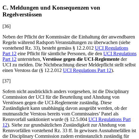
C. Meldungen und Konsequenzen von
Regelverstössen
[36]
Neben der Pflicht der Kommissäre die Einhaltung der anwendbaren
Regeln während Radsport-Veranstaltungen zu überwachen (siehe
vorstehend Rz. 33), besteht gemäss § 12.2.012
UCI Regulations
Part 12
eine Pflicht für sämtliche Personen, die den
UCI Regulations
Part 12
unterstehen,
Verstösse gegen die UCI-Reglemente
der
UCI zu melden. Die Nichtbeachtung dieser Meldepflicht stellt selbst
einen Verstoss dar (§ 12.2.012
UCI Regulations Part 12
).
[37]
Sofern nicht ausdrücklich anders vorgesehen, ist die Disciplinary
Commission der UCI für die Beurteilung und Ahndung von
Verstössen gegen die UCI-Reglemente zuständig. Diese
Zuständigkeit kann unabhängig davon ausgeübt werden, ob der
mutmassliche Verstoss bereits vom Commissaires’ Panel als
Rennvorfall sanktioniert wurde (§ 12.5.004
UCI Regulations Part
12
). Siehe zur grundsätzlichen Zuständigkeit zur Ahndung von
Rennvorfällen vorstehend Rz. 33 ff. In gewissen Ausnahmefällen ist
die Disciplinary Commission zudem erstinstanzlich zuständig für