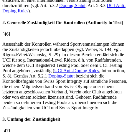
ersuchen, an einer internationalen Veranstaltung Kontrollen
durchzuführen (vgl. Art. 5.3.2
Doping-Statut
; Art. 5.3.3
UCI Anti-
Doping Rules
).
2. Generelle Zuständigkeit für Kontrollen (Authority to Test)
[46]
Ausserhalb der Kontrollen während Sportveranstaltungen können
die Zuständigkeiten jedoch überlappen (vgl.
Weber
, S. 194; vgl.
Rigozzi/Viret/Wisnosky
, S. 29). In diesem Bereich erklärt sich die
UCI für sog. International-Level Riders, d.h. von Radfahrenden,
welche dem UCI Registered Testing Pool oder dem UCI Testing
Pool angehören, zuständig (
UCI Anti-Doping Rules
, Introduction,
S. 8). Gemäss Art. 5.2.1
Doping-Statut
bezieht sich die
Kontrollbefugnis von Swiss Sport Integrity auf sämtliche Personen,
die einem Mitgliedsverband von Swiss Olympic oder einem
letzteren angeschlossenen Verband, Verein oder Club angehören
oder von einem solchen lizensiert sind. Gehören Radfahrende
beiden so definierten Testing Pools an, überschneiden sich die
Zuständigkeiten von UCI und Swiss Sport Integrity.
3. Umfang der Zuständigkeit
[47]