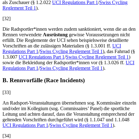
als Zuschauer (§ 1.2.022
UCI Regulations Part 1
/
Swiss Cycling
Reglement Teil 1
).
[32]
Die Radsportler*innen werden zudem sanktioniert, wenn die an den
Rennen verwendete
Ausrüstung
gewisse Voraussetzungen nicht
erfüllt. Die Reglemente der UCI sehen beispielsweise detaillierte
Vorschriften an die zulässigen Materialien (§ 1.3.001 ff.
UCI
Regulations Part 1
/
Swiss Cycling Reglement Teil 1
), das Fahrrad (§
1.3.007
UCI Regulations Part 1
/
Swiss Cycling Reglement Teil 1
)
sowie die Bekleidung der Radsportler*innen vor (§ 1.3.026 ff.
UCI
Regulations Part 1
/
Swiss Cycling Reglement Teil 1
).
B. Rennvorfälle (Race Incidents)
[33]
An Radsport-Veranstaltungen übernehmen sog. Kommissäre einzeln
und/oder im Kollegium (sog. Commissaires’ Panel) die sportliche
Leitung und achten darauf, dass die Veranstaltung entsprechend der
geltenden Vorschriften durchgeführt wird (§ 1.1.047 und 1.1.048
UCI Regulations Part 1
/
Swiss Cycling Reglement Teil 1
).
[34]