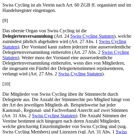
Swiss Cycling ist als Verein nach Art. 60 ZGB ff. organisiert und im
Handelsregister eingetragen.
[9]
Das oberste Organ von Swiss Cycling ist die
Delegiertenversammlung
(Art. 24
Swiss Cycling Statuten
), welche
zumindest jährlich abgehalten wird (Art. 27 Abs. 1
Swiss Cycling
Statuten
). Der Vorstand kann zudem jederzeit eine ausserordentliche
Delegiertenversammlung einberufen (Art. 27 Abs. 2
Swiss Cycling
Statuten
). Weiter muss der Vorstand eine ausserordentliche
Delegiertenversammlung einberufen, wenn dies von Mitgliedern,
die insgesamt ein Fünftel der Delegiertenstimmen repräsentieren,
verlangt wird (Art. 27 Abs. 2
Swiss Cycling Statuten
).
[10]
Die Mitglieder von Swiss Cycling üben ihr Stimmrecht durch
Delegierte aus. Die Anzahl der Stimmrechte pro Mitglied hängt von
der Art des jeweiligen Mitglieds ab. Beispielsweise hat jeder
Kantonal-, Regional- und Fachverband Anrecht auf zwei Stimmen
(Art. 31 Abs. 2
Swiss Cycling Statuten
). Die Anzahl Stimmen der
Vereine bestimmt sich hingegen nach deren Anzahl Mitglieder,
welche gleichzeitig Einzelmitglieder von Swiss Cycling sind (sog.
Swiss Cycling Members) und Lizenzen (vgl. Art. 31 Abs. 1
Swiss