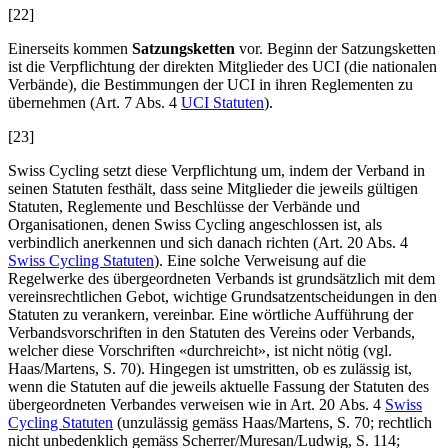
[22]
Einerseits kommen
Satzungsketten
vor. Beginn der Satzungsketten
ist die Verpflichtung der direkten Mitglieder des UCI (die nationalen
Verbände), die Bestimmungen der UCI in ihren Reglementen zu
übernehmen (Art. 7 Abs. 4
UCI Statuten
).
[23]
Swiss Cycling setzt diese Verpflichtung um, indem der Verband in
seinen Statuten festhält, dass seine Mitglieder die jeweils gültigen
Statuten, Reglemente und Beschlüsse der Verbände und
Organisationen, denen Swiss Cycling angeschlossen ist, als
verbindlich anerkennen und sich danach richten (Art. 20 Abs. 4
Swiss Cycling Statuten
). Eine solche Verweisung auf die
Regelwerke des übergeordneten Verbands ist grundsätzlich mit dem
vereinsrechtlichen Gebot, wichtige Grundsatzentscheidungen in den
Statuten zu verankern, vereinbar. Eine wörtliche Aufführung der
Verbandsvorschriften in den Statuten des Vereins oder Verbands,
welcher diese Vorschriften «durchreicht», ist nicht nötig (vgl.
Haas/Martens
, S. 70). Hingegen ist umstritten, ob es zulässig ist,
wenn die Statuten auf die jeweils aktuelle Fassung der Statuten des
übergeordneten Verbandes verweisen wie in Art. 20 Abs. 4
Swiss
Cycling Statuten
(unzulässig gemäss
Haas/Martens
, S. 70; rechtlich
nicht unbedenklich gemäss
Scherrer/Muresan/Ludwig
, S. 114;