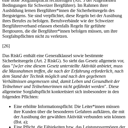
eine hohe Sorgfaltspflicht rechtfertigen (Art. 3 der Allgemeinen
Bedingungen für Schweizer Bergführer). Im Rahmen ihrer
Ausbildung lernen Bergführer*innen die Sicherheitsregeln des
Bergsteigens. Sie sind verpflichtet, diese Regeln bei der Ausübung
ihres Berufes zu befolgen. Berufsverbände wie der Schweizer
Bergführerverband erlassen ebenfalls Regeln für geführte
Bergtouren, die die Bergführer*innen befolgen müssen, um ihre
Sorgfaltspflichten nicht zu verletzen.
[26]
Das RiskG enthält eine Generalklausel sowie bestimmte
Sicherheitsregeln (Art. 2 RiskG). So sieht das Gesetz allgemein vor,
dass "
[w]er eine diesem Gesetz unterstellte Aktivität anbietet, muss
die Massnahmen treffen, die nach der Erfahrung erforderlich, nach
dem Stand der Technik möglich und nach den gegebenen
Verhältnissen angemessen sind, damit Leben und Gesundheit der
Teilnehmer und Teilnehmerinnen nicht gefährdet werden
". Diese
allgemeine Sorgfaltspflicht konkretisiert sich insbesondere in den
folgenden Pflichten:
Eine erhöhte Informationspflicht: Die Leiter*innen müssen
ihre Kunden über die besonderen Gefahren aufklären, die mit
der Ausübung der gewählten Aktivität verbunden sein können
(Bst. a);
Eine Pflicht, die Fähigkeiten bzw. das Leistungsvermögen der