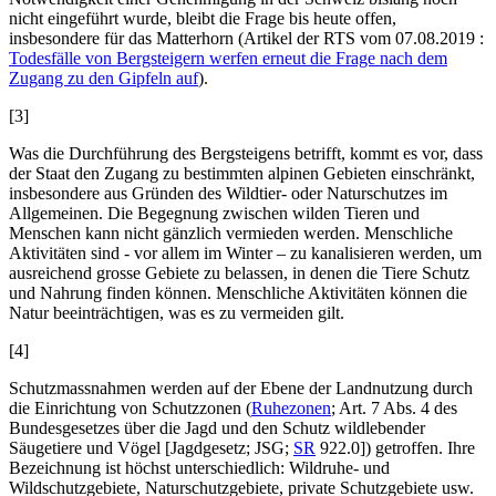
nicht eingeführt wurde, bleibt die Frage bis heute offen,
insbesondere für das Matterhorn (Artikel der RTS vom 07.08.2019 :
Todesfälle von Bergsteigern werfen erneut die Frage nach dem
Zugang zu den Gipfeln auf
).
[3]
Was die Durchführung des Bergsteigens betrifft, kommt es vor, dass
der Staat den Zugang zu bestimmten alpinen Gebieten einschränkt,
insbesondere aus Gründen des Wildtier- oder Naturschutzes im
Allgemeinen. Die Begegnung zwischen wilden Tieren und
Menschen kann nicht gänzlich vermieden werden. Menschliche
Aktivitäten sind - vor allem im Winter – zu kanalisieren werden, um
ausreichend grosse Gebiete zu belassen, in denen die Tiere Schutz
und Nahrung finden können. Menschliche Aktivitäten können die
Natur beeinträchtigen, was es zu vermeiden gilt.
[4]
Schutzmassnahmen werden auf der Ebene der Landnutzung durch
die Einrichtung von Schutzzonen (
Ruhezonen
; Art. 7 Abs. 4
des
Bundesgesetzes über die Jagd und den Schutz wildlebender
Säugetiere und Vögel [Jagdgesetz; JSG;
SR
922.0]) getroffen. Ihre
Bezeichnung ist höchst unterschiedlich: Wildruhe- und
Wildschutzgebiete, Naturschutzgebiete, private Schutzgebiete usw.