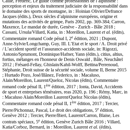
Caille, Frédéric
, Le guide comme professionnel de l’alpinisme :
perception et enjeux du traitement judiciaire de la responsabilité dans
le domaine des sports de montagne, in : Hoinian Olivier/Defrance
Jacques (édits.), Deux siècles d’alpinisme européens, origine et
mutations des activités de grimpe, Paris 2002, pp. 369-384;
Carron,
Maxence
, Le mandat de durée, Genève - Zurich - Bâle 2018 ;
Cassani, Ursula/
Villard, Katia,
in : Moreillon, Laurent
et al.
(édits),
e
Commentaire romand Code pénal I, 2
édition, 2021 ;
Dupont,
Anne-Sylvie/Longchamp, Guy
, III. L’Etat et le sport / A. Droit privé
/ L’accident sportif et l’assurance-accidents sociale, in: Rigozzi,
Antonio/Sprumont, Dominique/Hafner, Yann (édits.), citius, altius,
fortius, mélanges en l'honneur de Denis Oswald , Bâle, Neuchâtel
2012 ;
Frésard-Fellay, Ghislain/Kahil-Wolff, Bettina/Perrenoud,
Stéphanie
, Droit suisse de la sécurité sociale, volume II, Berne 2015
;
Hurtado Pozo, José/Illànez, Federico
, in : Macaluso,
Alain/Moreillon, Laurent/Queloz, Nicolas (édits), Commentaire
ère
romand code pénal II, 1
édition, 2017 ;
Ionta, David
, Accidents
de sport et entreprises téméraires, reas 2020, p. 196 ;
Rémy, Marc
, in
: Macaluso Alain/Moreillon Laurent/Queloz Nicolas (édits),
ère
Commentaire romand code pénal II, 1
édition, 2017 ;
Tercier,
e
Pierre/Pichonnaz, Pascal
, Le droit des obligations, 5
édition,
Genève 2012 ;
Tercier, Pierre/Bieri, Laurent/Carron, Blaise,
Les
e
contrats spéciaux, 5
édition, Genève Zurich Bâle 2016 ;
Villard,
Katia/Corboz, Bernard
, in : Moreillon, Laurent
et al.
(édits),