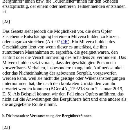
Bergführer*innen bzw. die Tourenleiter*innen für den Schaden
ersatzpflichtig, der einem oder mehreren Teilnehmenden entstanden
ist.
[22]
Das Gesetz sieht jedoch die Möglichkeit vor, die dem Opfer
zustehende Entschädigung bei einem Mitverschulden zu kürzen
oder sogar zu streichen (Art. 97
OR
). Ein Mitverschulden des
Geschädigten liegt vor, wenn dieser es unterlässt, die ihm
zumutbaren Massnahmen zu ergreifen, die geeignet waren, den
Eintritt oder die Verschlimmerung des Schadens zu verhindern. Das
Mitverschulden setzt voraus, dass der geschädigten Person ein
vorwerfbares Verhalten, insbesondere mangelnde Aufmerksamkeit
oder das Nichteinhaltung der gebotenen Sorgfalt, vorgeworfen
werden kann, weil sie nicht die geistige oder Willensanstrengungen
unternommen hat, die nach den konkreten Umständen von ihr
erwartet werden konnten (BGer 4A_119/218 vom 7. Januar 2019,
E. 5). Als Beispiel können wir den Fall eines Opfers anführen, das
nicht auf die Anweisungen des Bergführers hört und eine andere als
die angegebene Route nimmt.
b. Die besondere Verantwortung der Bergführer*innen
[23]