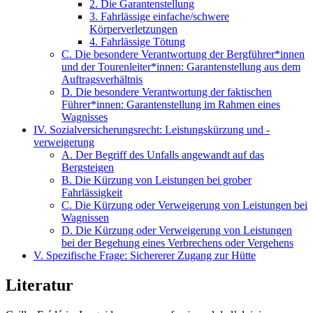
2. Die Garantenstellung
3. Fahrlässige einfache/schwere
Körperverletzungen
4. Fahrlässige Tötung
C. Die besondere Verantwortung der Bergführer*innen
und der Tourenleiter*innen: Garantenstellung aus dem
Auftragsverhältnis
D. Die besondere Verantwortung der faktischen
Führer*innen: Garantenstellung im Rahmen eines
Wagnisses
IV. Sozialversicherungsrecht: Leistungskürzung und -
verweigerung
A. Der Begriff des Unfalls angewandt auf das
Bergsteigen
B. Die Kürzung von Leistungen bei grober
Fahrlässigkeit
C. Die Kürzung oder Verweigerung von Leistungen bei
Wagnissen
D. Die Kürzung oder Verweigerung von Leistungen
bei der Begehung eines Verbrechens oder Vergehens
V. Spezifische Frage: Sichererer Zugang zur Hütte
Literatur