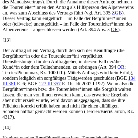
des Mandatsvertrags). Durch die Annahme dieser Anfrage nehmen
die Tourenleiter*innen den Antrag als Hilfsperson des Alpenvereins
an, was zum Abschluss des Vertrags führt (vgl. Art. 395
ZGB
).
Dieser Vertrag kann entgeltlich – im Falle der Bergführer*innen –
oder (teilweise) unentgeltlich – im Falle der Tourenleiter*innen des
Alpenvereins – abgeschlossen werden (Art. 394 Abs. 3
OR
).
[13]
Der Auftrag ist ein Vertrag, durch den sich der Beauftragte (die
Bergführer*in oder die Tourenleiter*in) verpflichtet,
Dienstleistungen für den Auftraggeber, in diesem Fall der/die
Kund*in oder dem Teilnehmenden, zu erbringen (Art. 394
OR
;
Tercier/Pichonnaz
, Rz. 1000 ff.). Mittels Auftrags wird kein Erfolg,
sondern lediglich ein sorgfältiges Tätigwerden geschuldet (BGE
134
III 361
E. 6; BGE
127 III 357
E. 1b, Jdt 2002 I 192). Wenn also die
Bergführer*innen bzw. die Tourenleiter*innen alle Sorgfalt walten
lassen, die man von ihnen erwarten kann, das erwartete Ergebnis
aber nicht erzielt wurde, wird davon ausgegangen, dass sie ihre
Pflichten korrekt erfüllt haben und nicht für einen allfälligen
Schaden haftbar gemacht werden können (
Tercier/Bieri/Carron
, Rz.
4317).
[14]
Konkret werden Bergführer*innen bzw. Tourenleiter*innen