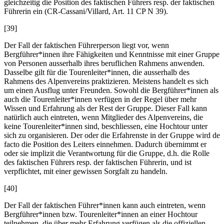
gleichzeitig die Position des faktischen Führers resp. der faktischen
Führerin ein (CR-
Cassani/Villard
, Art. 11 CP N 39).
[39]
Der Fall der faktischen Führerperson liegt vor, wenn
Bergführer*innen ihre Fähigkeiten und Kenntnisse mit einer Gruppe
von Personen ausserhalb ihres beruflichen Rahmens anwenden.
Dasselbe gilt für die Tourenleiter*innen, die ausserhalb des
Rahmens des Alpenvereins praktizieren. Meistens handelt es sich
um einen Ausflug unter Freunden. Sowohl die Bergführer*innen als
auch die Tourenleiter*innen verfügen in der Regel über mehr
Wissen und Erfahrung als der Rest der Gruppe. Dieser Fall kann
natürlich auch eintreten, wenn Mitglieder des Alpenvereins, die
keine Tourenleiter*innen sind, beschliessen, eine Hochtour unter
sich zu organisieren. Der oder die Erfahrenste in der Gruppe wird de
facto die Position des Leiters einnehmen. Dadurch übernimmt er
oder sie implizit die Verantwortung für die Gruppe, d.h. die Rolle
des faktischen Führers resp. der faktischen Führerin, und ist
verpflichtet, mit einer gewissen Sorgfalt zu handeln.
[40]
Der Fall der faktischen Führer*innen kann auch eintreten, wenn
Bergführer*innen bzw. Tourenleiter*innen an einer Hochtour
teilnehmen, die über mehr Erfahrung verfügen als die offiziellen