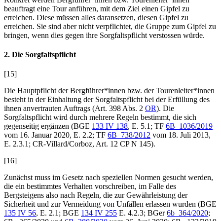
beauftragt eine Tour anführen, mit dem Ziel einen Gipfel zu
erreichen. Diese müssen alles daransetzen, diesen Gipfel zu
erreichen. Sie sind aber nicht verpflichtet, die Gruppe zum Gipfel zu
bringen, wenn dies gegen ihre Sorgfaltspflicht verstossen würde.
2. Die Sorgfaltspflicht
[15]
Die Hauptpflicht der Bergführer*innen bzw. der Tourenleiter*innen
besteht in der Einhaltung der Sorgfaltspflicht bei der Erfüllung des
ihnen anvertrauten Auftrags (Art. 398 Abs. 2
OR
). Die
Sorgfaltspflicht wird durch mehrere Regeln bestimmt, die sich
gegenseitig ergänzen (BGE
133 IV 138
, E. 5.1; TF
6B_1036/2019
vom 16. Januar 2020, E. 2.2; TF
6B_738/2012
vom 18. Juli 2013,
E. 2.3.1; CR-Villard/Corboz, Art. 12 CP N 145).
[16]
Zunächst muss im Gesetz nach speziellen Normen gesucht werden,
die ein bestimmtes Verhalten vorschreiben, im Falle des
Bergsteigens also nach Regeln, die zur Gewährleistung der
Sicherheit und zur Vermeidung von Unfällen erlassen wurden (BGE
135 IV 56
, E. 2.1; BGE
134 IV 255
E. 4.2.3; BGer
6b_364/2020
;