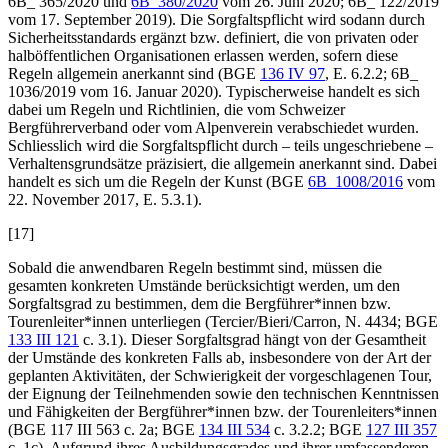
6B_ 365/2020 und
6B_380/2020
vom 26. Juni 2020; 6B_ 122/2019
vom 17. September 2019). Die Sorgfaltspflicht wird sodann durch
Sicherheitsstandards ergänzt bzw. definiert, die von privaten oder
halböffentlichen Organisationen erlassen werden, sofern diese
Regeln allgemein anerkannt sind (BGE
136 IV 97
, E. 6.2.2; 6B_
1036/2019 vom 16. Januar 2020). Typischerweise handelt es sich
dabei um Regeln und Richtlinien, die vom Schweizer
Bergführerverband oder vom Alpenverein verabschiedet wurden.
Schliesslich wird die Sorgfaltspflicht durch – teils ungeschriebene –
Verhaltensgrundsätze präzisiert, die allgemein anerkannt sind. Dabei
handelt es sich um die Regeln der Kunst (BGE
6B_1008/2016
vom
22. November 2017, E. 5.3.1).
[17]
Sobald die anwendbaren Regeln bestimmt sind, müssen die
gesamten konkreten Umstände berücksichtigt werden, um den
Sorgfaltsgrad zu bestimmen, dem die Bergführer*innen bzw.
Tourenleiter*innen unterliegen (
Tercier/Bieri/Carron
, N. 4434; BGE
133 III 121
c. 3.1). Dieser Sorgfaltsgrad hängt von der Gesamtheit
der Umstände des konkreten Falls ab, insbesondere von der Art der
geplanten Aktivitäten, der Schwierigkeit der vorgeschlagenen Tour,
der Eignung der Teilnehmenden sowie den technischen Kenntnissen
und Fähigkeiten der Bergführer*innen bzw. der Tourenleiters*innen
(BGE 117 III 563 c. 2a; BGE
134 III 534
c. 3.2.2; BGE
127 III 357
c. 1c). Aufgrund ihres Ausbildungsgrades und ihrer umfassenderen