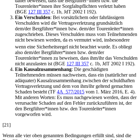
daher beweisen, dass die Bergführer*innen bzw. die
Tourenleiter*innen ihre Sorgfaltspflichten verletzt haben
(BGE
127 III 357
c. 1b, JdT 2002 I 192).
Ein Verschulden
: Bei vorsätzlichem oder fahrlässigem
Verschulden wird die Vertragsverletzung grundsätzlich
dem/der Bergführer*innen bzw. dem/der Tourenleiter*innen
zugeschrieben. Dieses Verschulden muss vom Teilnehmenden
nicht bewiesen werden, da es vermutet wird, insbesondere
wenn eine Sicherheitsregel nicht beachtet wurde.
Es obliegt
also dem/der Bergführer*innen bzw. dem/der
Tourenleiter*innen zu beweisen, dass ihm/ihr das Verschulden
nicht anzulasten ist (BGE
127 III 357
c. 1b, JdT 2002 I 192).
Ein Kausalzusammenhang
: Die geschädigten
Teilnehmenden müssen nachweisen, dass ein (natürlicher und
adäquater) Kausalzusammenhang zwischen der schuldhaften
Vertragsverletzung und dem von ihm/ihr geltend gemachten
Schaden besteht (TF
4A_577/2015
vom 1. März 2016, E. 4).
Mit anderen Worten: Es muss nachgewiesen werden, dass der
verursachte Schaden auf den Fehler zurückzuführen ist, der
den Bergführer*innen bzw. den Tourenleiter*innen
vorgeworfen wird.
[21]
Wenn alle vier oben genannten Bedingungen erfüllt sind, sind die