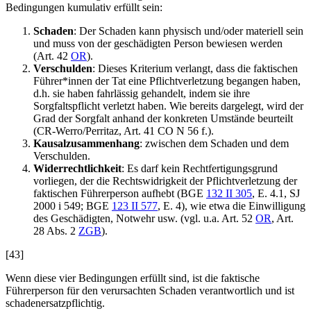
Bedingungen kumulativ erfüllt sein:
Schaden
: Der Schaden kann physisch und/oder materiell sein
und muss von der geschädigten Person bewiesen werden
(Art. 42
OR
).
Verschulden
: Dieses Kriterium verlangt, dass die faktischen
Führer*innen
der Tat eine Pflichtverletzung begangen haben,
d.h. sie haben fahrlässig gehandelt, indem sie ihre
Sorgfaltspflicht verletzt haben. Wie bereits dargelegt, wird der
Grad der Sorgfalt anhand der konkreten Umstände beurteilt
(CR-Werro/Perritaz, Art. 41 CO N 56 f.).
Kausalzusammenhang
: zwischen dem Schaden und dem
Verschulden.
Widerrechtlichkeit
: Es darf kein Rechtfertigungsgrund
vorliegen, der die Rechtswidrigkeit der Pflichtverletzung der
faktischen Führerperson aufhebt (BGE
132 II 305
, E. 4.1, SJ
2000 i 549; BGE
123 II 577
, E. 4), wie etwa die Einwilligung
des Geschädigten, Notwehr usw. (vgl. u.a. Art. 52
OR
, Art.
28 Abs. 2
ZGB
).
[43]
Wenn diese vier Bedingungen erfüllt sind, ist die faktische
Führerperson für den verursachten Schaden verantwortlich und ist
schadenersatzpflichtig.