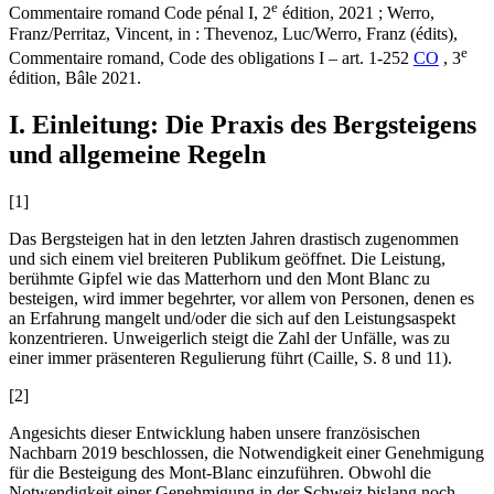
e
Commentaire romand Code pénal I, 2
édition, 2021 ;
Werro,
Franz/Perritaz, Vincent
, in : Thevenoz, Luc/Werro, Franz (édits),
e
Commentaire romand, Code des obligations I – art. 1
-252
CO
, 3
édition, Bâle 2021.
I. Einleitung: Die Praxis des Bergsteigens
und allgemeine Regeln
[1]
Das Bergsteigen hat in den letzten Jahren drastisch zugenommen
und sich einem viel breiteren Publikum geöffnet. Die Leistung,
berühmte Gipfel wie das Matterhorn und den Mont Blanc zu
besteigen, wird immer begehrter, vor allem von Personen, denen es
an Erfahrung mangelt und/oder die sich auf den Leistungsaspekt
konzentrieren. Unweigerlich steigt die Zahl der Unfälle, was zu
einer immer präsenteren Regulierung führt (
Caille
, S. 8 und 11).
[2]
Angesichts dieser Entwicklung haben unsere französischen
Nachbarn 2019 beschlossen, die Notwendigkeit einer Genehmigung
für die Besteigung des Mont-Blanc einzuführen. Obwohl die
Notwendigkeit einer Genehmigung in der Schweiz bislang noch