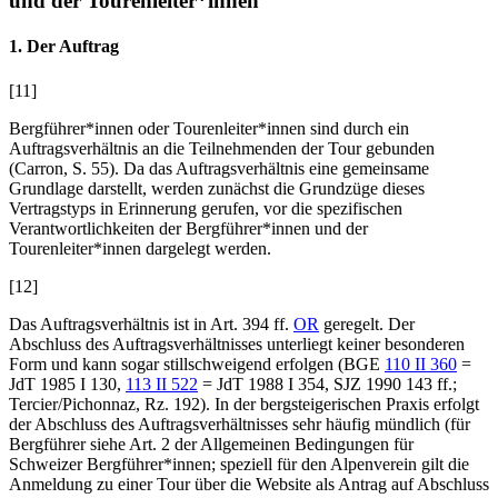
und der Tourenleiter*innen
1. Der Auftrag
[11]
Bergführer*innen oder Tourenleiter*innen sind durch ein
Auftragsverhältnis an die Teilnehmenden der Tour gebunden
(Carron
, S. 55). Da das Auftragsverhältnis eine gemeinsame
Grundlage darstellt, werden zunächst die Grundzüge dieses
Vertragstyps in Erinnerung gerufen, vor die spezifischen
Verantwortlichkeiten der Bergführer*innen und der
Tourenleiter*innen dargelegt werden.
[12]
Das Auftragsverhältnis ist in Art. 394
ff.
OR
geregelt. Der
Abschluss des Auftragsverhältnisses unterliegt keiner besonderen
Form und kann sogar stillschweigend erfolgen (BGE
110 II 360
=
JdT 1985 I 130,
113 II 522
= JdT 1988 I 354, SJZ 1990 143 ff.;
Tercier/Pichonnaz
, Rz. 192). In der bergsteigerischen Praxis erfolgt
der Abschluss des Auftragsverhältnisses sehr häufig mündlich (für
Bergführer siehe Art. 2 der Allgemeinen Bedingungen für
Schweizer Bergführer*innen; speziell für den Alpenverein gilt die
Anmeldung zu einer Tour über die Website als Antrag auf Abschluss