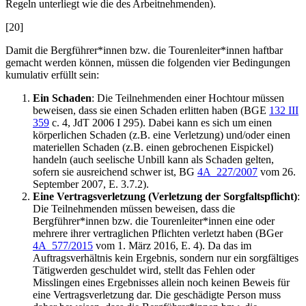
Regeln unterliegt wie die des Arbeitnehmenden).
[20]
Damit die Bergführer*innen bzw. die Tourenleiter*innen haftbar
gemacht werden können, müssen die folgenden vier Bedingungen
kumulativ erfüllt sein:
Ein Schaden
: Die Teilnehmenden einer Hochtour müssen
beweisen, dass sie einen Schaden erlitten haben (BGE
132 III
359
c. 4, JdT 2006 I 295). Dabei kann es sich um einen
körperlichen Schaden (z.B. eine Verletzung) und/oder einen
materiellen Schaden (z.B. einen gebrochenen Eispickel)
handeln (auch seelische Unbill kann als Schaden gelten,
sofern sie ausreichend schwer ist, BG
4A_227/2007
vom 26.
September 2007, E. 3.7.2).
Eine Vertragsverletzung (Verletzung der Sorgfaltspflicht)
:
Die Teilnehmenden müssen beweisen, dass die
Bergführer*innen bzw. die Tourenleiter*innen eine oder
mehrere ihrer vertraglichen Pflichten verletzt haben (BGer
4A_577/2015
vom 1. März 2016, E. 4). Da das im
Auftragsverhältnis kein Ergebnis, sondern nur ein sorgfältiges
Tätigwerden geschuldet wird, stellt das Fehlen oder
Misslingen eines Ergebnisses allein noch keinen Beweis für
eine Vertragsverletzung dar. Die geschädigte Person muss