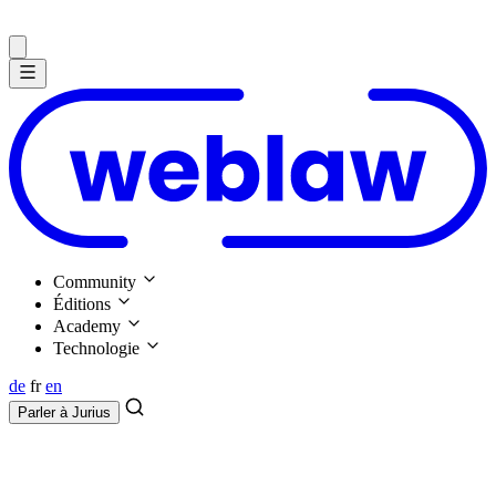
Community
Éditions
Academy
Technologie
de
fr
en
Parler à
Jurius