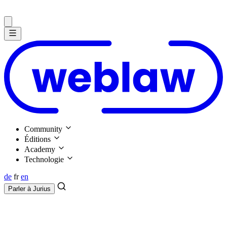
Community
Éditions
Academy
Technologie
de
fr
en
Parler à
Jurius