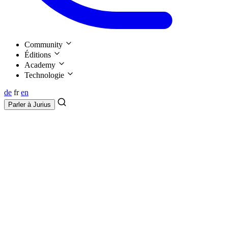
Community
Éditions
Academy
Technologie
de
fr
en
Parler à
Jurius