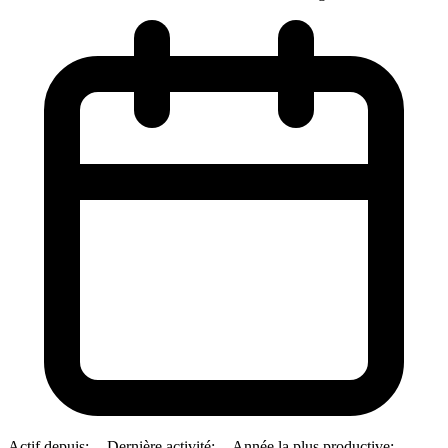
Actif depuis:
--
Dernière activité:
--
Année la plus productive:
--