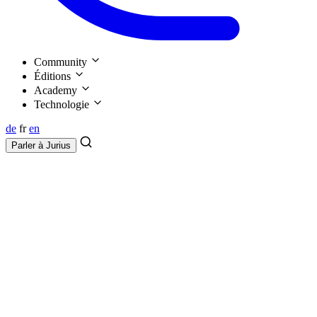
Community
Éditions
Academy
Technologie
de
fr
en
Parler à
Jurius