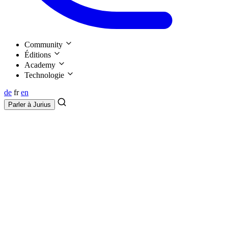
Community
Éditions
Academy
Technologie
de
fr
en
Parler à
Jurius