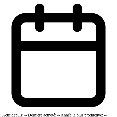
Actif depuis:
--
Dernière activité:
--
Année la plus productive:
--