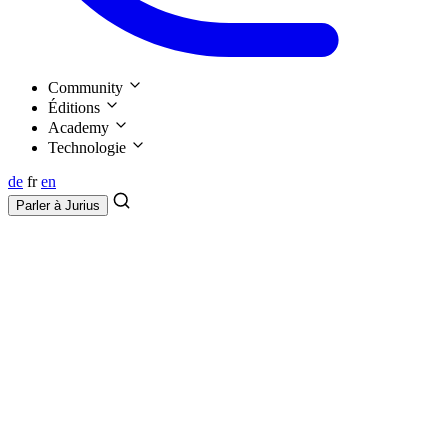
Community
Éditions
Academy
Technologie
de
fr
en
Parler à
Jurius