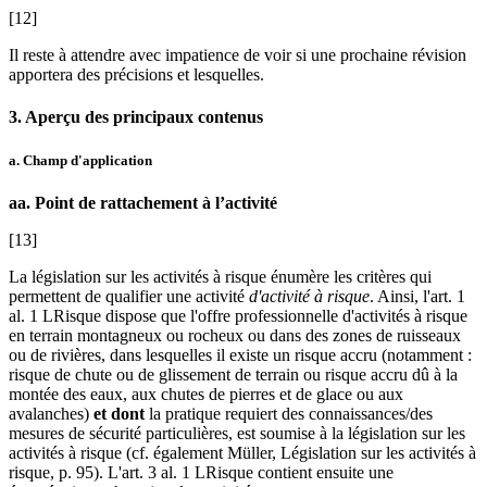
[12]
Il reste à attendre avec impatience de voir si une prochaine révision
apportera des précisions et lesquelles.
3. Aperçu des principaux contenus
a. Champ d'application
aa. Point de rattachement à l’activité
[13]
La législation sur les activités à risque énumère les critères qui
permettent de qualifier une activité
d'activité à risque
. Ainsi, l'art. 1
al. 1 LRisque dispose que l'offre professionnelle d'activités à risque
en terrain montagneux ou rocheux ou dans des zones de ruisseaux
ou de rivières, dans lesquelles il existe un risque accru (notamment :
risque de chute ou de glissement de terrain ou risque accru dû à la
montée des eaux, aux chutes de pierres et de glace ou aux
avalanches)
et dont
la pratique requiert des connaissances/des
mesures de sécurité particulières, est soumise à la législation sur les
activités à risque (cf. également
Müller
, Législation sur les activités à
risque, p. 95). L'art. 3 al. 1 LRisque contient ensuite une