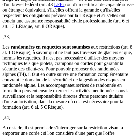
d'un brevet fédéral (art. 43
LFPr
) ou d'un certificat de capacité suisse
ou étranger équivalent, s'ils/elles offrent la garantie qu'ils/elles
respectent les obligations prévues par la LRisque et s'ils/elles ont
conclu une assurance responsabilité civile professionnelle (art. 6 et
art. 13 LRisque, art. 8 ORisque).
[33]
Les
randonnées en raquettes sont soumises
aux restrictions (art. 8
al. 1 ORisque), à savoir qu'il ne faut pas traverser de glaciers et que,
hormis les raquettes, il n'est pas nécessaire d'utiliser des moyens
techniques tels que piolets, crampons ou cordes pour garantir la
sécurité des client-e-s. Pour pouvoir proposer des randonnées
alpines
(T4)
, il faut en outre suivre une formation complémentaire
couvrant le domaine de la sécurité et de la gestion des risques en
randonnée alpine. Les accompagnateurs/rices de randonnée en
formation peuvent ensuite exercer les activités mentionnées sous la
surveillance et la responsabilité directes d'une personne titulaire
d'une autorisation, dans la mesure où cela est nécessaire pour la
formation (art. 6 al. 5 ORisque).
[34]
A ce stade, il est permis de s'interroger sur la restriction visant à
emporter une corde : si l'on considère d'une part que l'offre