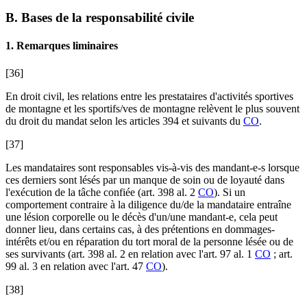
B. Bases de la responsabilité civile
1. Remarques liminaires
[36]
En droit civil, les relations entre les prestataires d'activités sportives
de montagne et les sportifs/ves de montagne relèvent le plus souvent
du droit du mandat selon les articles 394
et suivants du
CO
.
[37]
Les mandataires sont responsables vis-à-vis des mandant-e-s lorsque
ces derniers sont lésés par un manque de soin ou de loyauté dans
l'exécution de la tâche confiée (art. 398 al. 2
CO
). Si un
comportement contraire à la diligence du/de la mandataire entraîne
une lésion corporelle ou le décès d'un/une mandant-e, cela peut
donner lieu, dans certains cas, à des prétentions en dommages-
intérêts et/ou en réparation du tort moral de la personne lésée ou de
ses survivants (art. 398 al. 2
en relation avec l'art. 97 al. 1
CO
; art.
99 al. 3
en relation avec l'art. 47
CO
).
[38]