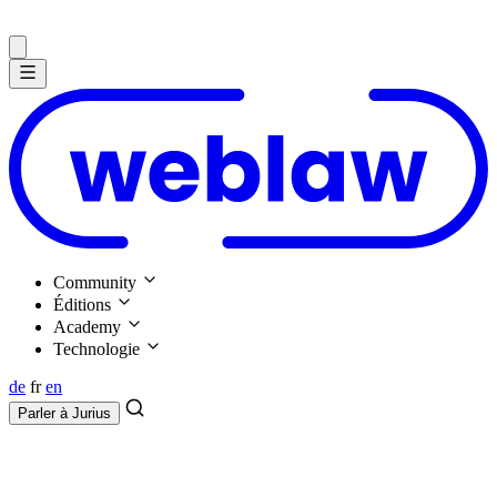
Community
Éditions
Academy
Technologie
de
fr
en
Parler à
Jurius