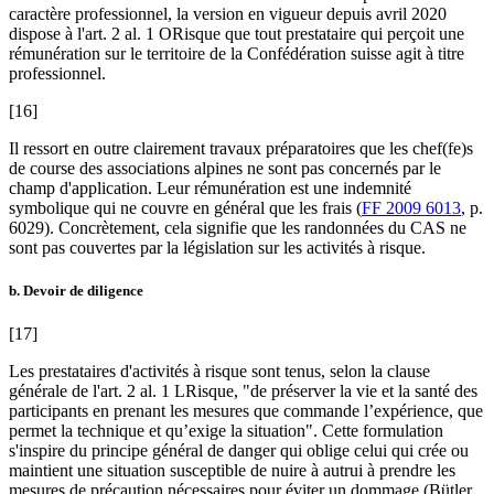
caractère professionnel, la version en vigueur depuis avril 2020
dispose à l'art. 2 al. 1 ORisque que tout prestataire qui perçoit une
rémunération sur le territoire de la Confédération suisse agit à titre
professionnel.
[16]
Il ressort en outre clairement travaux préparatoires que les chef(fe)s
de course des associations alpines ne sont pas concernés par le
champ d'application. Leur rémunération est une indemnité
symbolique qui ne couvre en général que les frais (
FF 2009 6013
, p.
6029). Concrètement, cela signifie que les randonnées du CAS ne
sont pas couvertes par la législation sur les activités à risque.
b. Devoir de diligence
[17]
Les prestataires d'activités à risque sont tenus, selon la clause
générale de l'art. 2 al. 1 LRisque, "de préserver la vie et la santé des
participants en prenant les mesures que commande l’expérience, que
permet la technique et qu’exige la situation". Cette formulation
s'inspire du principe général de danger qui oblige celui qui crée ou
maintient une situation susceptible de nuire à autrui à prendre les
mesures de précaution nécessaires pour éviter un dommage (
Bütler
,