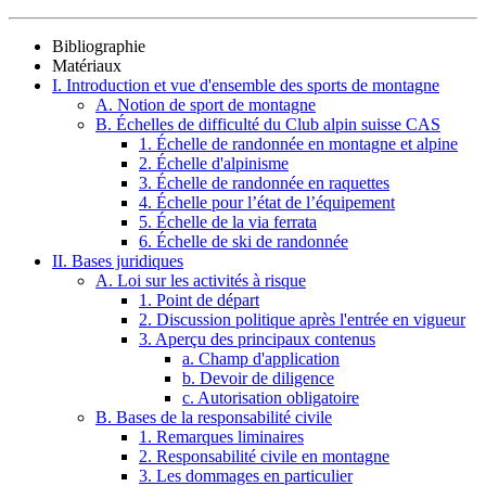
Bibliographie
Matériaux
I. Introduction et vue d'ensemble des sports de montagne
A. Notion de sport de montagne
B. Échelles de difficulté du Club alpin suisse CAS
1. Échelle de randonnée en montagne et alpine
2. Échelle d'alpinisme
3. Échelle de randonnée en raquettes
4. Échelle pour l’état de l’équipement
5. Échelle de la via ferrata
6. Échelle de ski de randonnée
II. Bases juridiques
A. Loi sur les activités à risque
1. Point de départ
2. Discussion politique après l'entrée en vigueur
3. Aperçu des principaux contenus
a. Champ d'application
b. Devoir de diligence
c. Autorisation obligatoire
B. Bases de la responsabilité civile
1. Remarques liminaires
2. Responsabilité civile en montagne
3. Les dommages en particulier