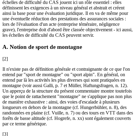
échelles de difficulté du CAS jouent ici un rôle essentiel : elles
définissent les exigences à un niveau général et abstrait et créent
ainsi la base pour une évaluation juridique. Il en va de même pour
une éventuelle réduction des prestations des assurances sociales :
lors de l'évaluation d'un acte (entreprise téméraire, négligence
grave), l'entreprise doit d'abord être classée objectivement - ici aussi,
les échelles de difficulté du CAS peuvent servir.
A. Notion de sport de montagne
[2]
Il n'existe pas de définition générale et contraignante de ce que l'on
entend par "sport de montagne" ou "sport alpin". En général, on
entend par là les activités les plus diverses qui sont pratiquées en
montagne (voir aussi
Galli,
p. 7 et
Müller
, Haftungsfragen, n. 12).
Un apperçu de la structure du présent commentaire montre toutefois
que le point de rattachement "montagne" ne s'applique pas non plus
de manière exhaustive : ainsi, des voies d'escalade à plusieurs
longueurs en dehors de la montagne (cf.
Hungerbühler
, n. 8), des
randonnées en plaine (cf.
Vuille
, n. 7) ou des tours en VTT dans des
forêts de basse altitude (cf.
Hogrefe
, n. xx) sont également couverts
par ce terme générique.
[3]