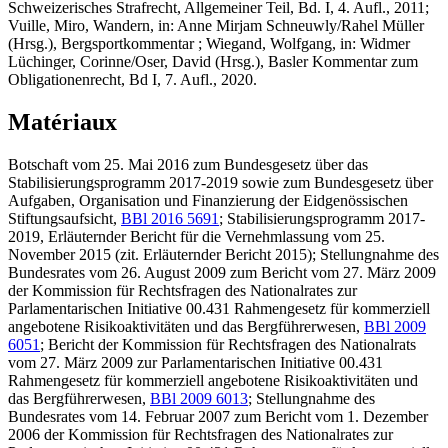
Schweizerisches Strafrecht, Allgemeiner Teil, Bd. I, 4. Aufl., 2011;
Vuille, Miro
, Wandern, in: Anne Mirjam Schneuwly/Rahel Müller
(Hrsg.), Bergsportkommentar ;
Wiegand, Wolfgang
, in: Widmer
Lüchinger, Corinne/Oser, David (Hrsg.), Basler Kommentar zum
Obligationenrecht, Bd I, 7. Aufl., 2020.
Matériaux
Botschaft vom 25. Mai 2016 zum Bundesgesetz über das
Stabilisierungsprogramm 2017-2019 sowie zum Bundesgesetz über
Aufgaben, Organisation und Finanzierung der Eidgenössischen
Stiftungsaufsicht,
BBl 2016 5691
; Stabilisierungsprogramm 2017-
2019, Erläuternder Bericht für die Vernehmlassung vom 25.
November 2015 (zit. Erläuternder Bericht 2015); Stellungnahme des
Bundesrates vom 26. August 2009 zum Bericht vom 27. März 2009
der Kommission für Rechtsfragen des Nationalrates zur
Parlamentarischen Initiative 00.431 Rahmengesetz für kommerziell
angebotene Risikoaktivitäten und das Bergführerwesen,
BBl 2009
6051
; Bericht der Kommission für Rechtsfragen des Nationalrats
vom 27. März 2009 zur Parlamentarischen Initiative 00.431
Rahmengesetz für kommerziell angebotene Risikoaktivitäten und
das Bergführerwesen,
BBl 2009 6013
; Stellungnahme des
Bundesrates vom 14. Februar 2007 zum Bericht vom 1. Dezember
2006 der Kommission für Rechtsfragen des Nationalrates zur