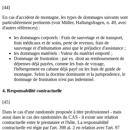
[44]
En cas d'accident de montagne, les types de dommages suivants sont
particulièrement pertinents (voir
Müller
, Haftungsfragen, n. 49, avec
d'autres références) :
les dommages corporels : Frais de sauvetage et de transport,
frais médicaux et de soins, perte de revenus, frais de
sauvetage et d'inhumation ainsi que le préjudice d'assistance ;
les dommages matériels : Valeur du matériel emporté ;
Dommage de frustration : par ex. droit au remboursement de
dépenses déjà payées, comme les frais de voyage,
l'hébergement en cabane déjà payé ou les frais de guide de
montagne. Selon la doctrine dominante et la jurisprudence, le
dommage de frustration n'est pas indemnisé.
4. Responsabilité contractuelle
[45]
Dans le cas d'une randonnée proposée à titre professionnel - mais
aussi dans le cas des randonnées du CAS - il existe une relation
contractuelle entre le prestataire et l'hôte. La responsabilité
contractuelle est régie par l'art. 398 al. 2
en relation avec l'art. 97