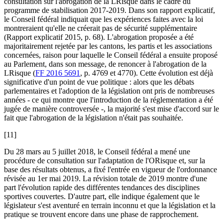
consultation sur l'abrogation de la LRisque dans le cadre du
programme de stabilisation 2017-2019. Dans son rapport explicatif,
le Conseil fédéral indiquait que les expériences faites avec la loi
montreraient qu'elle ne créerait pas de sécurité supplémentaire
(Rapport explicatif 2015, p. 68). L'abrogation proposée a été
majoritairement rejetée par les cantons, les partis et les associations
concernées, raison pour laquelle le Conseil fédéral a ensuite proposé
au Parlement, dans son message, de renoncer à l'abrogation de la
LRisque (
FF 2016 5691
, p. 4769 et 4770). Cette évolution est déjà
significative d'un point de vue politique : alors que les débats
parlementaires et l'adoption de la législation ont pris de nombreuses
années - ce qui montre que l'introduction de la réglementation a été
jugée de manière controversée -, la majorité s'est mise d'accord sur le
fait que l'abrogation de la législation n'était pas souhaitée.
[11]
Du 28 mars au 5 juillet 2018, le Conseil fédéral a mené une
procédure de consultation sur l'adaptation de l'ORisque et, sur la
base des résultats obtenus, a fixé l'entrée en vigueur de l'ordonnance
révisée au 1er mai 2019. La révision totale de 2019 montre d'une
part l'évolution rapide des différentes tendances des disciplines
sportives couvertes. D'autre part, elle indique également que le
législateur s'est aventuré en terrain inconnu et que la législation et la
pratique se trouvent encore dans une phase de rapprochement.