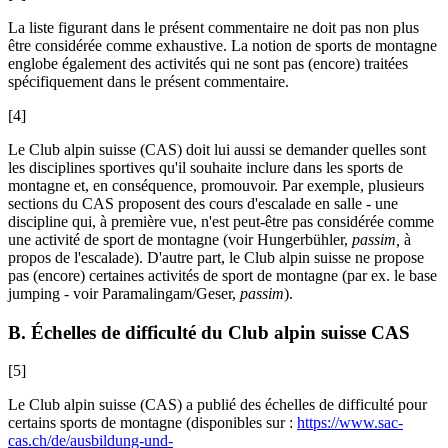
La liste figurant dans le présent commentaire ne doit pas non plus
être considérée comme exhaustive. La notion de sports de montagne
englobe également des activités qui ne sont pas (encore) traitées
spécifiquement dans le présent commentaire.
[4]
Le Club alpin suisse (CAS) doit lui aussi se demander quelles sont
les disciplines sportives qu'il souhaite inclure dans les sports de
montagne et, en conséquence, promouvoir. Par exemple, plusieurs
sections du CAS proposent des cours d'escalade en salle - une
discipline qui, à première vue, n'est peut-être pas considérée comme
une activité de sport de montagne (voir
Hungerbühler
,
passim,
à
propos de l'escalade
).
D'autre part, le Club alpin suisse ne propose
pas (encore) certaines activités de sport de montagne (par ex. le base
jumping - voir
Paramalingam/Geser,
passim
).
B. Échelles de difficulté du Club alpin suisse CAS
[5]
Le Club alpin suisse (CAS) a publié des échelles de difficulté pour
certains sports de montagne (disponibles sur :
https://www.sac-
cas.ch/de/ausbildung-und-