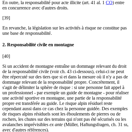
En outre, la responsabilité pour acte illicite (art. 41 al. 1
CO
) entre
en concurrence avec d'autres droits.
[39]
En revanche, la législation sur les activités à risque ne constitue pas
une base de responsabilité.
2. Responsabilité civile en montagne
[40]
Si un accident de montagne entraîne un dommage relevant du droit
de la responsabilité civile (voir ch. 43 ci-dessous), celui-ci ne peut
être répercuté sur des tiers que si et dans la mesure où il n'y a pas de
dommage relevant de la responsabilité propre. Concrètement, il
s'agit de délimiter la sphère de risque : si une personne fait appel à
un professionnel - par exemple un guide de montagne - pour réaliser
une activité sportive en montagne, une partie de la responsabilité
propre est transférée au guide. Le risque alpin résiduel reste
cependant aussi dans ce cas chez la personne guidée. Des exemples
de risques alpins résiduels sont les éboulements de pierres ou de
rochers, les chutes sur des terrains qui n'ont pas été sécurisés ou les
avalanches imprévisibles
ex ante
(
Müller
, Haftungsfragen, ch. 31 ss,
avec d'autres références).