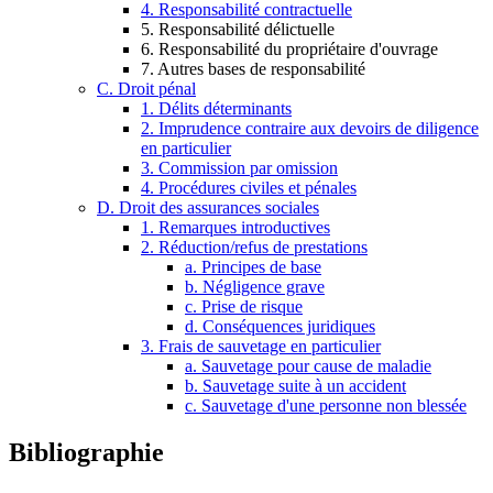
4. Responsabilité contractuelle
5. Responsabilité délictuelle
6. Responsabilité du propriétaire d'ouvrage
7. Autres bases de responsabilité
C. Droit pénal
1. Délits déterminants
2. Imprudence contraire aux devoirs de diligence
en particulier
3. Commission par omission
4. Procédures civiles et pénales
D. Droit des assurances sociales
1. Remarques introductives
2. Réduction/refus de prestations
a. Principes de base
b. Négligence grave
c. Prise de risque
d. Conséquences juridiques
3. Frais de sauvetage en particulier
a. Sauvetage pour cause de maladie
b. Sauvetage suite à un accident
c. Sauvetage d'une personne non blessée
Bibliographie