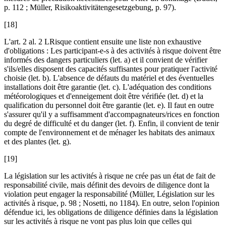
p. 112 ;
Müller
, Risikoaktivitätengesetzgebung, p. 97).
[18]
L'art. 2 al. 2 LRisque contient ensuite une liste non exhaustive
d'obligations : Les participant-e-s à des activités à risque doivent être
informés des dangers particuliers (let. a) et il convient de vérifier
s'ils/elles disposent des capacités suffisantes pour pratiquer l'activité
choisie (let. b). L'absence de défauts du matériel et des éventuelles
installations doit être garantie (let. c). L'adéquation des conditions
météorologiques et d'enneigement doit être vérifiée (let. d) et la
qualification du personnel doit être garantie (let. e). Il faut en outre
s'assurer qu'il y a suffisamment d'accompagnateurs/rices en fonction
du degré de difficulté et du danger (let. f). Enfin, il convient de tenir
compte de l'environnement et de ménager les habitats des animaux
et des plantes (let. g).
[19]
La législation sur les activités à risque ne crée pas un état de fait de
responsabilité civile, mais définit des devoirs de diligence dont la
violation peut engager la responsabilité (
Müller
, Législation sur les
activités à risque, p. 98 ;
Nosetti
, no 1184). En outre, selon l'opinion
défendue ici, les obligations de diligence définies dans la législation
sur les activités à risque ne vont pas plus loin que celles qui