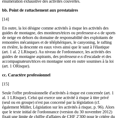
énumération exhaustive des activités couvertes.
bb. Point de rattachement aux prestataires
[14]
En outre, la loi désigne comme activités à risque les activités des
guides de montagne, des moniteurs/trices ou professeur-e-s de sports
de neige en dehors du domaine de responsabilité des exploitants de
remontées mécaniques et de téléphériques, le canyoning, le rafting
en rivière, la descente en eaux vives ainsi que le saut à l'élastique
(art. 1 al. 2 LRisque). Au niveau de l'ordonnance, les activités des
guides de montagne aspirants, des professeur-e-s d'escalade et des
accompagnateurs/trices en montagne sont en outre soumises à la loi
(art. 1 ORisque).
cc. Caractère professionnel
[15]
Seule l'offre professionnelle d'activités à risque est concernée (art. 1
al. 1 LRisque). Celui qui exerce une activité à risque à titre privé
(seul ou en groupe) n'est pas concerné par la législation (cf.
également
Müller
, Législation sur les activités à risque, p. 96). Alors
que le texte initial de l'ordonnance (version du 30 novembre 2012)
fixait une limite de chiffre d'affaires de CHF 2'300 pour le critère du