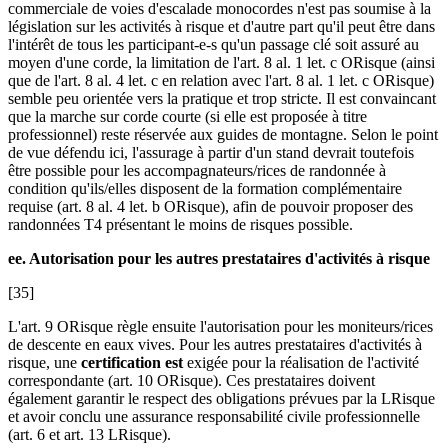
commerciale de voies d'escalade monocordes n'est pas soumise à la
législation sur les activités à risque et d'autre part qu'il peut être dans
l'intérêt de tous les participant-e-s qu'un passage clé soit assuré au
moyen d'une corde, la limitation de l'art. 8 al. 1 let. c ORisque (ainsi
que de l'art. 8 al. 4 let. c en relation avec l'art. 8 al. 1 let. c ORisque)
semble peu orientée vers la pratique et trop stricte. Il est convaincant
que la marche sur corde courte (si elle est proposée à titre
professionnel) reste réservée aux guides de montagne. Selon le point
de vue défendu ici, l'assurage à partir d'un stand devrait toutefois
être possible pour les accompagnateurs/rices de randonnée à
condition qu'ils/elles disposent de la formation complémentaire
requise (art. 8 al. 4 let. b ORisque), afin de pouvoir proposer des
randonnées T4 présentant le moins de risques possible.
ee. Autorisation pour les autres prestataires d'activités à risque
[35]
L'art. 9 ORisque règle ensuite l'autorisation pour les moniteurs/rices
de descente en eaux vives. Pour les autres prestataires d'activités à
risque, une
certification est
exigée pour la réalisation de l'activité
correspondante (art. 10 ORisque). Ces prestataires doivent
également garantir le respect des obligations prévues par la LRisque
et avoir conclu une assurance responsabilité civile professionnelle
(art. 6 et art. 13 LRisque).