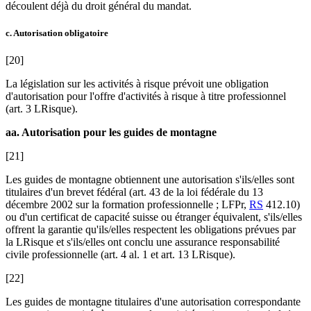
découlent déjà du droit général du mandat.
c. Autorisation obligatoire
[20]
La législation sur les activités à risque prévoit une obligation
d'autorisation pour l'offre d'activités à risque à titre professionnel
(art. 3 LRisque).
aa. Autorisation pour les guides de montagne
[21]
Les guides de montagne obtiennent une autorisation s'ils/elles sont
titulaires d'un brevet fédéral (art. 43 de la loi fédérale du 13
décembre 2002 sur la formation professionnelle ; LFPr,
RS
412.10)
ou d'un certificat de capacité suisse ou étranger équivalent, s'ils/elles
offrent la garantie qu'ils/elles respectent les obligations prévues par
la LRisque et s'ils/elles ont conclu une assurance responsabilité
civile professionnelle (art. 4 al. 1 et art. 13 LRisque).
[22]
Les guides de montagne titulaires d'une autorisation correspondante