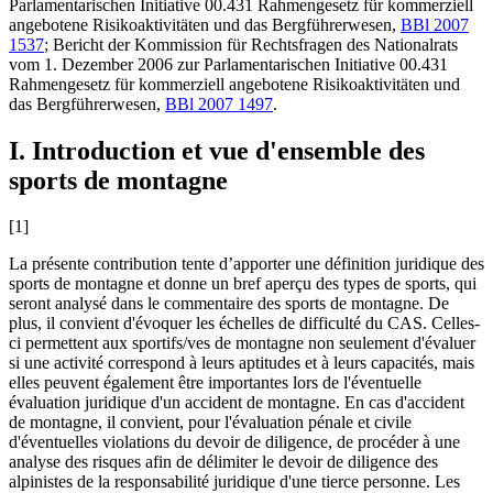
Parlamentarischen Initiative 00.431 Rahmengesetz für kommerziell
angebotene Risikoaktivitäten und das Bergführerwesen,
BBl 2007
1537
; Bericht der Kommission für Rechtsfragen des Nationalrats
vom 1. Dezember 2006 zur Parlamentarischen Initiative 00.431
Rahmengesetz für kommerziell angebotene Risikoaktivitäten und
das Bergführerwesen,
BBl 2007 1497
.
I. Introduction et vue d'ensemble des
sports de montagne
[1]
La présente contribution tente d’apporter une définition juridique des
sports de montagne et donne un bref aperçu des types de sports, qui
seront analysé dans le commentaire des sports de montagne. De
plus, il convient d'évoquer les échelles de difficulté du CAS. Celles-
ci permettent aux sportifs/ves de montagne non seulement d'évaluer
si une activité correspond à leurs aptitudes et à leurs capacités, mais
elles peuvent également être importantes lors de l'éventuelle
évaluation juridique d'un accident de montagne. En cas d'accident
de montagne, il convient, pour l'évaluation pénale et civile
d'éventuelles violations du devoir de diligence, de procéder à une
analyse des risques afin de délimiter le devoir de diligence des
alpinistes de la responsabilité juridique d'une tierce personne. Les