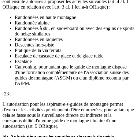
sont ensuite autorisés à proposer les activités suivantes (art. 4 al. 1
ORisque en relation avec l'art. 3 al. 1 let. a-h ORisque) :
Randonnées en haute montagne
Randonnée alpine
Randonnées à ski, en snowboard ou avec des engins de sports
de neige similaires
Randonnées en raquettes
Descentes hors-piste
Pratique de la via ferrata
Escalade de cascade de glace et de glace raide
Escalade
Canyoning, pour autant que le guide de montagne dispose
d'une formation complémentaire de l'Association suisse des
guides de montagne (ASGM) ou d'un diplôme reconnu par
l'AIPM.
[23]
L'autorisation pour les aspirant-e-s-guides de montagne permet
d'exercer les activités qui viennent d'être énumérées, pour autant que
cela se fasse sous la surveillance directe ou indirecte et la
coresponsabilité d'un/une guide de montagne titulaire d'une
autorisation (art. 5 ORisque).
bb. Autorisation pour les moniteurs de sports de neige