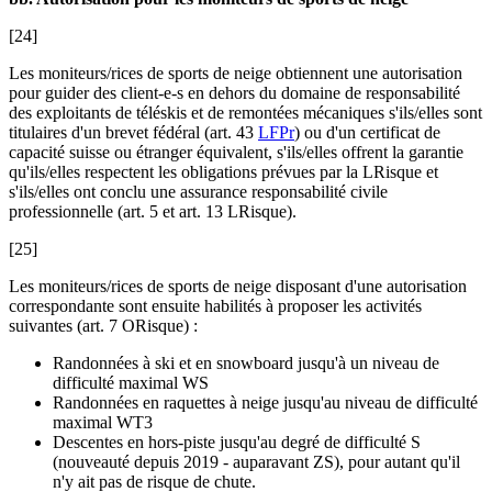
[24]
Les moniteurs/rices de sports de neige obtiennent une autorisation
pour guider des client-e-s en dehors du domaine de responsabilité
des exploitants de téléskis et de remontées mécaniques s'ils/elles sont
titulaires d'un brevet fédéral (art. 43
LFPr
) ou d'un certificat de
capacité suisse ou étranger équivalent, s'ils/elles offrent la garantie
qu'ils/elles respectent les obligations prévues par la LRisque et
s'ils/elles ont conclu une assurance responsabilité civile
professionnelle (art. 5 et art. 13 LRisque).
[25]
Les moniteurs/rices de sports de neige disposant d'une autorisation
correspondante sont ensuite habilités à proposer les activités
suivantes (art. 7 ORisque) :
Randonnées à ski et en snowboard jusqu'à un niveau de
difficulté maximal WS
Randonnées en raquettes à neige jusqu'au niveau de difficulté
maximal WT3
Descentes en hors-piste jusqu'au degré de difficulté S
(nouveauté depuis 2019 - auparavant ZS), pour autant qu'il
n'y ait pas de risque de chute.