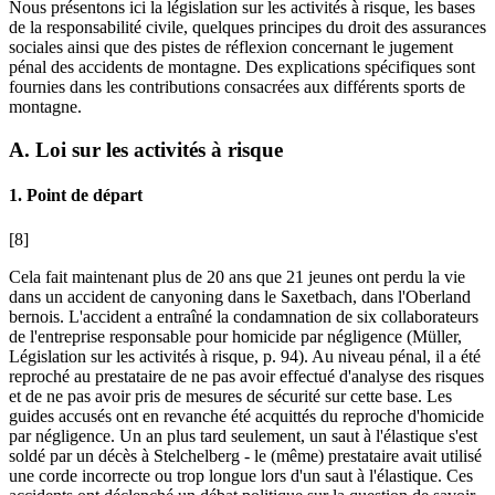
Nous présentons ici la législation sur les activités à risque, les bases
de la responsabilité civile, quelques principes du droit des assurances
sociales ainsi que des pistes de réflexion concernant le jugement
pénal des accidents de montagne. Des explications spécifiques sont
fournies dans les contributions consacrées aux différents sports de
montagne.
A. Loi sur les activités à risque
1. Point de départ
[8]
Cela fait maintenant plus de 20 ans que 21 jeunes ont perdu la vie
dans un accident de canyoning dans le Saxetbach, dans l'Oberland
bernois. L'accident a entraîné la condamnation de six collaborateurs
de l'entreprise responsable pour homicide par négligence (
Müller
,
Législation sur les activités à risque, p. 94). Au niveau pénal, il a été
reproché au prestataire de ne pas avoir effectué d'analyse des risques
et de ne pas avoir pris de mesures de sécurité sur cette base. Les
guides accusés ont en revanche été acquittés du reproche d'homicide
par négligence. Un an plus tard seulement, un saut à l'élastique s'est
soldé par un décès à Stelchelberg - le (même) prestataire avait utilisé
une corde incorrecte ou trop longue lors d'un saut à l'élastique. Ces