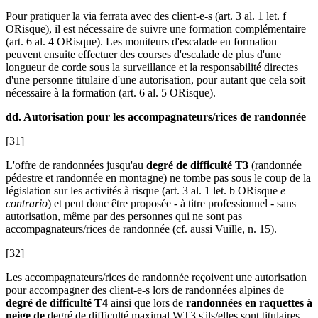
Pour pratiquer la via ferrata avec des client-e-s (art. 3 al. 1 let. f
ORisque), il est nécessaire de suivre une formation complémentaire
(art. 6 al. 4 ORisque). Les moniteurs d'escalade en formation
peuvent ensuite effectuer des courses d'escalade de plus d'une
longueur de corde sous la surveillance et la responsabilité directes
d'une personne titulaire d'une autorisation, pour autant que cela soit
nécessaire à la formation (art. 6 al. 5 ORisque).
dd. Autorisation pour les accompagnateurs/rices de randonnée
[31]
L'offre de randonnées jusqu'au
degré de difficulté T3
(randonnée
pédestre et randonnée en montagne) ne tombe pas sous le coup de la
législation sur les activités à risque (art. 3 al. 1 let. b ORisque
e
contrario
) et peut donc être proposée - à titre professionnel - sans
autorisation, même par des personnes qui ne sont pas
accompagnateurs/rices de randonnée (cf. aussi
Vuille
, n. 15).
[32]
Les accompagnateurs/rices de randonnée reçoivent une autorisation
pour accompagner des client-e-s lors de randonnées alpines de
degré de difficulté T4
ainsi que lors de
randonnées en raquettes à
neige de
degré de difficulté maximal WT3 s'ils/elles sont titulaires