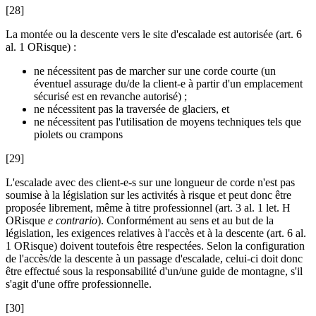
[28]
La montée ou la descente vers le site d'escalade est autorisée (art. 6
al. 1 ORisque) :
ne nécessitent pas de marcher sur une corde courte (un
éventuel assurage du/de la client-e à partir d'un emplacement
sécurisé est en revanche autorisé) ;
ne nécessitent pas la traversée de glaciers, et
ne nécessitent pas l'utilisation de moyens techniques tels que
piolets ou crampons
[29]
L'escalade avec des client-e-s sur une longueur de corde n'est pas
soumise à la législation sur les activités à risque et peut donc être
proposée librement, même à titre professionnel (art. 3 al. 1 let. H
ORisque
e contrario
). Conformément au sens et au but de la
législation, les exigences relatives à l'accès et à la descente (art. 6 al.
1 ORisque) doivent toutefois être respectées. Selon la configuration
de l'accès/de la descente à un passage d'escalade, celui-ci doit donc
être effectué sous la responsabilité d'un/une guide de montagne, s'il
s'agit d'une offre professionnelle.
[30]