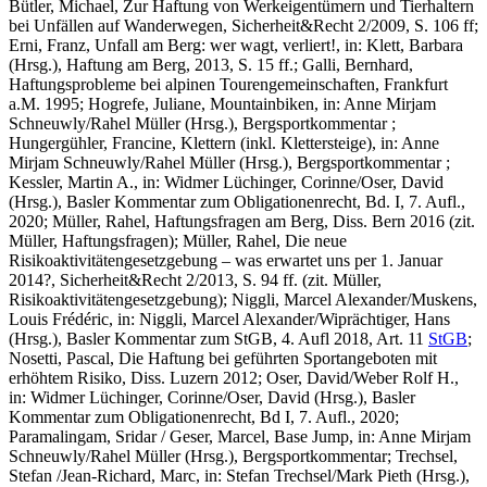
Bütler, Michael
, Zur Haftung von Werkeigentümern und Tierhaltern
bei Unfällen auf Wanderwegen, Sicherheit&Recht 2/2009, S. 106 ff;
Erni, Franz,
Unfall am Berg: wer wagt, verliert!, in: Klett, Barbara
(Hrsg.), Haftung am Berg, 2013, S. 15 ff.
; Galli, Bernhard
,
Haftungsprobleme bei alpinen Tourengemeinschaften, Frankfurt
a.M. 1995;
Hogrefe, Juliane
, Mountainbiken, in: Anne Mirjam
Schneuwly/Rahel Müller (Hrsg.), Bergsportkommentar ;
Hungergühler, Francine
, Klettern (inkl. Klettersteige), in: Anne
Mirjam Schneuwly/Rahel Müller (Hrsg.), Bergsportkommentar ;
Kessler, Martin A.
, in: Widmer Lüchinger, Corinne/Oser, David
(Hrsg.), Basler Kommentar zum Obligationenrecht, Bd. I, 7. Aufl.,
2020;
Müller, Rahel
, Haftungsfragen am Berg, Diss. Bern 2016 (zit.
Müller
, Haftungsfragen);
Müller, Rahel
, Die neue
Risikoaktivitätengesetzgebung – was erwartet uns per 1. Januar
2014?, Sicherheit&Recht 2/2013, S. 94 ff. (zit.
Müller
,
Risikoaktivitätengesetzgebung);
Niggli, Marcel Alexander/Muskens
,
Louis Frédéric
, in: Niggli, Marcel Alexander/Wiprächtiger, Hans
(Hrsg.), Basler Kommentar zum StGB, 4. Aufl 2018, Art. 11
StGB
;
Nosetti, Pascal
, Die Haftung bei geführten Sportangeboten mit
erhöhtem Risiko, Diss. Luzern 2012;
Oser, David/Weber Rolf H.
,
in: Widmer Lüchinger, Corinne/Oser, David (Hrsg.), Basler
Kommentar zum Obligationenrecht, Bd I, 7. Aufl., 2020;
Paramalingam, Sridar / Geser
,
Marcel
, Base Jump, in: Anne Mirjam
Schneuwly/Rahel Müller (Hrsg.), Bergsportkommentar;
Trechsel,
Stefan /Jean-Richard, Marc
, in: Stefan Trechsel/Mark Pieth (Hrsg.),