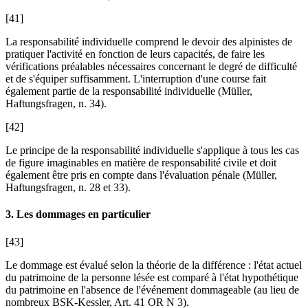
[41]
La responsabilité individuelle comprend le devoir des alpinistes de
pratiquer l'activité en fonction de leurs capacités, de faire les
vérifications préalables nécessaires concernant le degré de difficulté
et de s'équiper suffisamment. L'interruption d'une course fait
également partie de la responsabilité individuelle (
Müller
,
Haftungsfragen, n. 34).
[42]
Le principe de la responsabilité individuelle s'applique à tous les cas
de figure imaginables en matière de responsabilité civile et doit
également être pris en compte dans l'évaluation pénale (
Müller
,
Haftungsfragen, n. 28 et 33).
3. Les dommages en particulier
[43]
Le dommage est évalué selon la théorie de la différence : l'état actuel
du patrimoine de la personne lésée est comparé à l'état hypothétique
du patrimoine en l'absence de l'événement dommageable (au lieu de
nombreux BSK-Kessler, Art. 41 OR N 3).