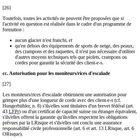
[26]
Toutefois, toutes les activités ne peuvent être proposées que si
l'activité en question est réalisée dans le cadre d'un programme de
formation :
aucun glacier n'est franchi,
et
qu'en dehors des équipements de sports de neige, des peaux,
des crampons et des raquettes, il n'est pas nécessaire d'utiliser
d'autres moyens techniques tels que piolets, crampons ou
cordes pour garantir la sécurité des client-e-s.
cc. Autorisation pour les moniteurs/rices d'escalade
[27]
Les moniteurs/rices d'escalade obtiennent une autorisation pour
grimper plus d'une longueur de corde avec des client-e-s (cf.
Hungerbühler
, n. 8) s'ils/elles sont titulaires d'un brevet fédéral (art.
43
LFPr
) ou d'un certificat de capacité suisse ou étranger équivalent,
s'ils/elles offrent la garantie qu'ils/elles respectent les obligations
prévues par la LRisque et s'ils/elles ont conclu une assurance
responsabilité civile professionnelle (art. 6 et art. 13 LRisque, art. 6
ORisque).