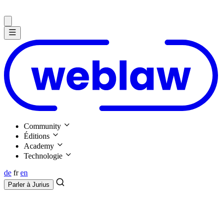
Community
Éditions
Academy
Technologie
de
fr
en
Parler à
Jurius