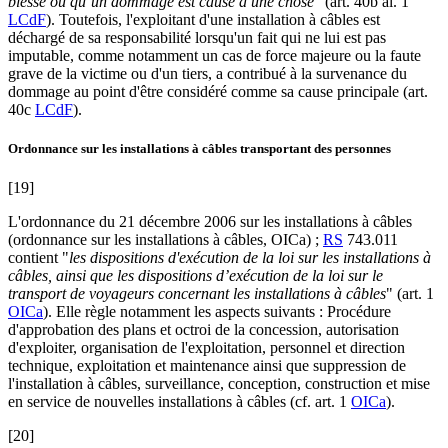
blessé ou qu’un dommage est causé à une chose
" (art. 40b al. 1
LCdF
). Toutefois, l'exploitant d'une installation à câbles est
déchargé de sa responsabilité lorsqu'un fait qui ne lui est pas
imputable, comme notamment un cas de force majeure ou la faute
grave de la victime ou d'un tiers, a contribué à la survenance du
dommage au point d'être considéré comme sa cause principale (art.
40c
LCdF
).
Ordonnance sur les installations à câbles transportant des personnes
[19]
L'ordonnance du 21 décembre 2006 sur les installations à câbles
(ordonnance sur les installations à câbles, OICa) ;
RS
743.011
contient "
les dispositions d'exécution de la loi sur les installations à
câbles, ainsi que les dispositions d’exécution de la loi sur le
transport de voyageurs concernant les installations à câbles
" (art. 1
OICa
). Elle règle notamment les aspects suivants : Procédure
d'approbation des plans et octroi de la concession, autorisation
d'exploiter, organisation de l'exploitation, personnel et direction
technique, exploitation et maintenance ainsi que suppression de
l'installation à câbles, surveillance, conception, construction et mise
en service de nouvelles installations à câbles (cf. art. 1
OICa
).
[20]