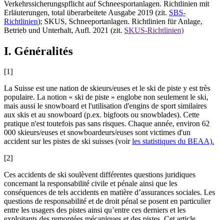
Verkehrssicherungspflicht auf Schneesportanlagen. Richtlinien mit
Erläuterungen, total überarbeitete Ausgabe 2019 (zit.
SBS-
Richtlinien
); SKUS, Schneeportanlagen. Richtlinien für Anlage,
Betrieb und Unterhalt, Aufl. 2021 (zit.
SKUS-Richtlinien)
I. Généralités
[1]
La Suisse est une nation de skieurs/euses et le ski de piste y est très
populaire. La notion « ski de piste » englobe non seulement le ski,
mais aussi le snowboard et l'utilisation d'engins de sport similaires
aux skis et au snowboard (p.ex. bigfoots ou snowblades). Cette
pratique n'est toutefois pas sans risques. Chaque année, environ 62
000 skieurs/euses et snowboardeurs/euses sont victimes d'un
accident sur les pistes de ski suisses (voir
les statistiques du BEAA).
[2]
Ces accidents de ski soulèvent différentes questions juridiques
concernant la responsabilité civile et pénale ainsi que les
conséquences de tels accidents en matière d’assurances sociales. Les
questions de responsabilité et de droit pénal se posent en particulier
entre les usagers des pistes ainsi qu’entre ces derniers et les
exploitants des remontées mécaniques et des pistes. Cet article