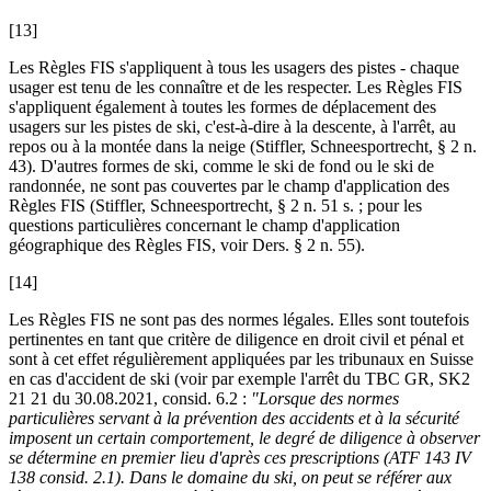
[13]
Les Règles FIS s'appliquent à tous les usagers des pistes - chaque
usager est tenu de les connaître et de les respecter. Les Règles FIS
s'appliquent également à toutes les formes de déplacement des
usagers sur les pistes de ski, c'est-à-dire à la descente, à l'arrêt, au
repos ou à la montée dans la neige (
Stiffler,
Schneesportrecht, § 2 n.
43). D'autres formes de ski, comme le ski de fond ou le ski de
randonnée, ne sont pas couvertes par le champ d'application des
Règles FIS (
Stiffler,
Schneesportrecht, § 2 n. 51 s. ; pour les
questions particulières concernant le champ d'application
géographique des Règles FIS, voir
Ders
. § 2 n. 55).
[14]
Les Règles FIS ne sont pas des normes légales. Elles sont toutefois
pertinentes en tant que critère de diligence en droit civil et pénal et
sont à cet effet régulièrement appliquées par les tribunaux en Suisse
en cas d'accident de ski (voir par exemple l'arrêt du TBC GR, SK2
21 21 du 30.08.2021, consid. 6.2 :
"Lorsque des normes
particulières servant à la prévention des accidents et à la sécurité
imposent un certain comportement, le degré de diligence à observer
se détermine en premier lieu d'après ces prescriptions (ATF 143 IV
138 consid. 2.1). Dans le domaine du ski, on peut se référer aux