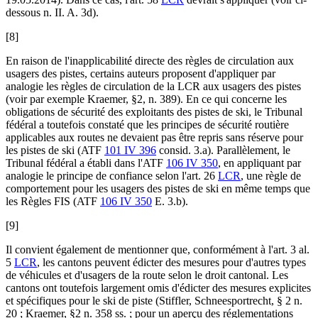
dessous n. II. A. 3d).
[8]
En raison de l'inapplicabilité directe des règles de circulation aux
usagers des pistes, certains auteurs proposent d'appliquer par
analogie les règles de circulation de la LCR aux usagers des pistes
(voir par exemple
Kraemer
, §2, n. 389). En ce qui concerne les
obligations de sécurité des exploitants des pistes de ski, le Tribunal
fédéral a toutefois constaté que les principes de sécurité routière
applicables aux routes ne devaient pas être repris sans réserve pour
les pistes de ski (ATF
101 IV 396
consid. 3.a). Parallèlement, le
Tribunal fédéral a établi dans l'ATF
106 IV 350
, en appliquant par
analogie le principe de confiance selon l'art. 26
LCR
, une règle de
comportement pour les usagers des pistes de ski en même temps que
les Règles FIS (ATF
106 IV 350
E. 3.b).
[9]
Il convient également de mentionner que, conformément à l'art. 3 al.
5
LCR
, les cantons peuvent édicter des mesures pour d'autres types
de véhicules et d'usagers de la route selon le droit cantonal. Les
cantons ont toutefois largement omis d'édicter des mesures explicites
et spécifiques pour le ski de piste (
Stiffler,
Schneesportrecht
,
§ 2 n.
20 ;
Kraemer
, §2 n. 358 ss. ; pour un aperçu des réglementations