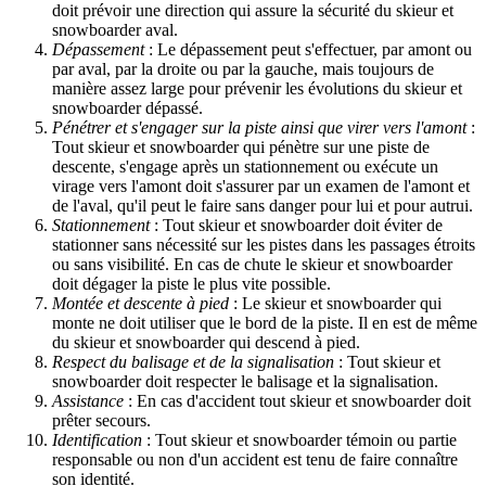
doit prévoir une direction qui assure la sécurité du skieur et
snowboarder aval.
Dépassement
: Le dépassement peut s'effectuer, par amont ou
par aval, par la droite ou par la gauche, mais toujours de
manière assez large pour prévenir les évolutions du skieur et
snowboarder dépassé.
Pénétrer et s'engager sur la piste ainsi que virer vers l'amont
:
Tout skieur et snowboarder qui pénètre sur une piste de
descente, s'engage après un stationnement ou exécute un
virage vers l'amont doit s'assurer par un examen de l'amont et
de l'aval, qu'il peut le faire sans danger pour lui et pour autrui.
Stationnement
: Tout skieur et snowboarder doit éviter de
stationner sans nécessité sur les pistes dans les passages étroits
ou sans visibilité. En cas de chute le skieur et snowboarder
doit dégager la piste le plus vite possible.
Montée et descente à pied
: Le skieur et snowboarder qui
monte ne doit utiliser que le bord de la piste. Il en est de même
du skieur et snowboarder qui descend à pied.
Respect du balisage et de la signalisation
: Tout skieur et
snowboarder doit respecter le balisage et la signalisation.
Assistance
: En cas d'accident tout skieur et snowboarder doit
prêter secours.
Identification
: Tout skieur et snowboarder témoin ou partie
responsable ou non d'un accident est tenu de faire connaître
son identité.