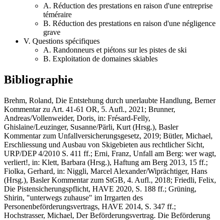
A. Réduction des prestations en raison d'une entreprise
téméraire
B. Réduction des prestations en raison d'une négligence
grave
V. Questions spécifiques
A. Randonneurs et piétons sur les pistes de ski
B. Exploitation de domaines skiables
Bibliographie
Brehm, Roland,
Die Entstehung durch unerlaubte Handlung, Berner
Kommentar zu Art. 41-61 OR, 5. Aufl., 2021;
Brunner,
Andreas/Vollenweider, Doris
, in: Frésard-Felly,
Ghislaine/Leuzinger, Susanne/Pärli, Kurt (Hrsg.), Basler
Kommentar zum Unfallversicherungsgesetz, 2019;
Bütler, Michael
,
Erschliessung und Ausbau von Skigebieten aus rechtlicher Sicht,
URP/DEP 4/2010 S. 411 ff.;
Erni, Franz
, Unfall am Berg: wer wagt,
verliert!, in: Klett, Barbara (Hrsg.), Haftung am Berg 2013, 15 ff.;
Fiolka, Gerhard,
in: Niggli, Marcel Alexander/Wiprächtiger, Hans
(Hrsg.), Basler Kommentar zum StGB, 4. Aufl., 2018;
Friedli, Felix
,
Die Pistensicherungspflicht, HAVE 2020, S. 188 ff.
; Grüning,
Shirin, "
unterwegs zuhause" im Irrgarten des
Personenbeförderungsvertrags, HAVE 2014, S. 347 ff.;
Hochstrasser, Michael,
Der Beförderungsvertrag. Die Beförderung