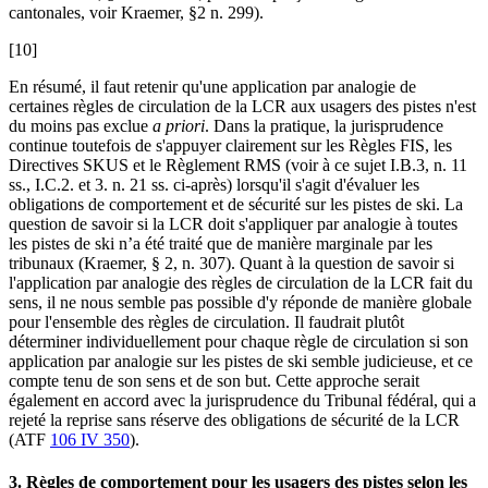
cantonales, voir
Kraemer
, §2 n. 299).
[10]
En résumé, il faut retenir qu'une application par analogie de
certaines règles de circulation de la LCR aux usagers des pistes n'est
du moins pas exclue
a priori
. Dans la pratique, la jurisprudence
continue toutefois de s'appuyer clairement sur les Règles FIS, les
Directives SKUS et le Règlement RMS (voir à ce sujet I.B.3, n. 11
ss., I.C.2. et 3. n. 21 ss. ci-après) lorsqu'il s'agit d'évaluer les
obligations de comportement et de sécurité sur les pistes de ski. La
question de savoir si la LCR doit s'appliquer par analogie à toutes
les pistes de ski n’a été traité que de manière marginale par les
tribunaux (
Kraemer
, § 2, n. 307). Quant à la question de savoir si
l'application par analogie des règles de circulation de la LCR fait du
sens, il ne nous semble pas possible d'y réponde de manière globale
pour l'ensemble des règles de circulation. Il faudrait plutôt
déterminer individuellement pour chaque règle de circulation si son
application par analogie sur les pistes de ski semble judicieuse, et ce
compte tenu de son sens et de son but. Cette approche serait
également en accord avec la jurisprudence du Tribunal fédéral, qui a
rejeté la reprise sans réserve des obligations de sécurité de la LCR
(ATF
106 IV 350
).
3. Règles de comportement pour les usagers des pistes selon les