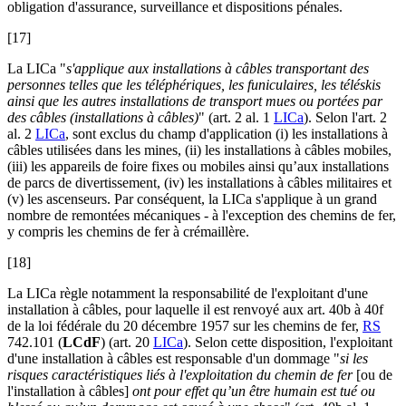
obligation d'assurance, surveillance et dispositions pénales.
[17]
La LICa "
s'applique aux installations à câbles
transportant des
personnes telles que les téléphériques, les funiculaires, les téléskis
ainsi que les autres installations de transport mues ou portées par
des câbles (installations à câbles
)
" (art. 2 al. 1
LICa
). Selon l'art. 2
al. 2
LICa
, sont exclus du champ d'application (i) les installations à
câbles utilisées dans les mines, (ii) les installations à câbles mobiles,
(iii) les appareils de foire fixes ou mobiles ainsi qu’aux installations
de parcs de divertissement, (iv) les installations à câbles militaires et
(v) les ascenseurs. Par conséquent, la LICa s'applique à un grand
nombre de remontées mécaniques - à l'exception des chemins de fer,
y compris les chemins de fer à crémaillère.
[18]
La LICa règle notamment la responsabilité de l'exploitant d'une
installation à câbles, pour laquelle il est renvoyé aux art. 40b à 40f
de la loi fédérale du 20 décembre 1957 sur les chemins de fer,
RS
742.101 (
LCdF
) (art. 20
LICa
). Selon cette disposition, l'exploitant
d'une installation à câbles est responsable d'un dommage "
si les
risques caractéristiques liés à l'exploitation du chemin de fer
[ou de
l'installation à câbles]
ont pour effet qu’un être humain est tué ou