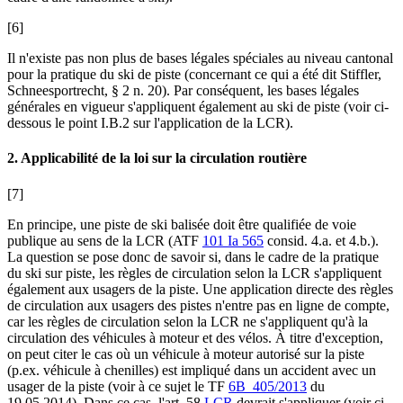
[6]
Il n'existe pas non plus de bases légales spéciales au niveau cantonal
pour la pratique du ski de piste (concernant ce qui a été dit
Stiffler,
Schneesportrecht
,
§ 2 n. 20). Par conséquent, les bases légales
générales en vigueur s'appliquent également au ski de piste (voir ci-
dessous le point I.B.2 sur l'application de la LCR).
2. Applicabilité de la loi sur la circulation routière
[7]
En principe, une piste de ski balisée doit être qualifiée de voie
publique au sens de la LCR (ATF
101 Ia 565
consid. 4.a. et 4.b.).
La question se pose donc de savoir si, dans le cadre de la pratique
du ski sur piste, les règles de circulation selon la LCR s'appliquent
également aux usagers de la piste. Une application directe des règles
de circulation aux usagers des pistes n'entre pas en ligne de compte,
car les règles de circulation selon la LCR ne s'appliquent qu'à la
circulation des véhicules à moteur et des vélos.
À
titre d'exception,
on peut citer le cas où un véhicule à moteur autorisé sur la piste
(p.ex. véhicule à chenilles) est impliqué dans un accident avec un
usager de la piste (voir à ce sujet le TF
6B_405/2013
du
19.05.2014). Dans ce cas, l'art. 58
LCR
devrait s'appliquer (voir ci-