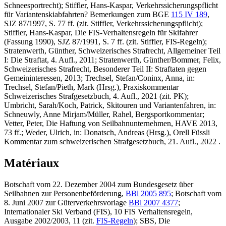
Schneesportrecht);
Stiffler, Hans-Kaspar,
Verkehrssicherungspflicht
für Variantenskiabfahrten? Bemerkungen zum BGE
115 IV 189
,
SJZ 87/1997, S. 77 ff. (zit.
Stiffler,
Verkehrssicherungspflicht);
Stiffler, Hans-Kaspar,
Die FIS-Verhaltensregeln für Skifahrer
(Fassung 1990), SJZ 87/1991, S. 7 ff. (zit.
Stiffler
, FIS-Regeln);
Stratenwerth, Günther
, Schweizerisches Strafrecht, Allgemeiner Teil
I: Die Straftat, 4. Aufl., 2011;
Stratenwerth, Günther/Bommer, Felix
,
Schweizerisches Strafrecht, Besonderer Teil II: Straftaten gegen
Gemeininteressen, 2013;
Trechsel, Stefan/Coninx, Anna,
in:
Trechsel, Stefan/Pieth, Mark (Hrsg.), Praxiskommentar
Schweizerisches Strafgesetzbuch, 4. Aufl., 2021 (zit. PK);
Umbricht, Sarah/Koch, Patrick,
Skitouren und Variantenfahren, in:
Schneuwly, Anne Mirjam/Müller, Rahel, Bergsportkommentar;
Vetter, Peter,
Die Haftung von Seilbahnunternehmen, HAVE 2013,
73 ff.;
Weder, Ulrich
, in: Donatsch, Andreas (Hrsg.), Orell Füssli
Kommentar zum schweizerischen Strafgesetzbuch, 21. Aufl., 2022 .
Matériaux
Botschaft vom 22. Dezember 2004 zum Bundesgesetz über
Seilbahnen zur Personenbeförderung,
BBl 2005 895
; Botschaft vom
8. Juni 2007 zur Güterverkehrsvorlage
BBl 2007 4377
;
Internationaler Ski Verband (FIS), 10 FIS Verhaltensregeln,
Ausgabe 2002/2003, 11 (zit.
FIS-Regeln
); SBS, Die