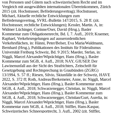
von Personen und Gütern nach schweizerischem Recht und im
Vergleich mit ausgewählten internationalen Übereinkommen, Zürich
2015 (zit.
Hochstrasser,
Beförderungsvertrag);
Hochstrasser,
Michael,
Aktuelle rechtliche Entwicklungen zum
Beförderungsvertrag, SVRL-Bulletin 147/2015, S. 28 ff. (zit.
Hochstrasser,
rechtliche Entwicklungen);
Kessler, Martin. A
, in:
Widmer Lüchinger, Corinne/Oser, David (Hrsg.), Basler
Kommentar zum Obligationenrecht, Bd. I, 7. Aufl., 2019;
Kraemer,
Raphael
, Verkehrsregelungen auf ausserordentlichen
Verkehrsflächen, in: Hänni, Peter/Belser, Eva Maria/Waldmann,
Bernhard (Hrsg.), Publikationen des Instituts für Föderalismus
Universität Freiburg Schweiz, Bd. 9 2015;
Maeder, Stefan
, in:
Niggli, Marcel Alexander/Wiprächtiger, Hans (Hrsg.), Basler
Kommentar zum StGB, 4. Aufl., 2018;
NAY, GIUSEP,
Der
Lawinenunfall aus der Sicht des Strafrichters, Zeitschrift für
Gesetzgebung und Rechtsprechung in Graubünden (ZGRG)
13/1994, S. 57 ff.;
Riesen, Silvio
, Skiunfälle in der Schweiz, HAVE
2022, S. 372 ff;
Roth, Andreas/Berkemeier, Anne
, in: Niggli, Marcel
Alexander/Wiprächtiger, Hans (Hrsg.), Basler Kommentar zum
StGB, 4. Aufl., 2018;
Schwarzenegger, Christian
, in: Niggli, Marcel
Alexander/Wiprächtiger, Hans (Hrsg.), Basler Kommentar zum
StGB, 4. Aufl., 2018;
Schwarzenegger, Christian/Gurt, Aurelia
, in:
Niggli, Marcel Alexander/Wiprächtiger, Hans (Hrsg.), Basler
Kommentar zum StGB, 4. Aufl., 2018;
Stiffler, Hans-Kaspar
,
Schweizerisches Schneesportrecht, 3. Aufl., 2002 (zit.
Stiffler,