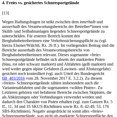
4. Freies vs. gesichertes Schneesportgelände
[13]
Wegen Haftungsfragen ist strikt zwischen dem
innerhalb
und
ausserhalb
des Verantwortungsbereichs der Betreiber*innen von
Skilift- und Seilbahnanlagen liegenden Schneesportgelände zu
unterscheiden. Für ersteren Bereich kommt den
Bergbahnbetreiberinnen eine Verkehrssicherungspflicht zu (vgl.
hierzu
Elsener/Wälchli
, Rz. 26 ff.). Im vorliegenden Beitrag sind die
Bereiche ausserhalb des Verantwortungsbereichs von
Bergbahnbetreiberinnen relevant. Dieses sogenannte «freie»
Schneesportgelände befindet sich abseits der markierten Pisten
(blau, rot oder schwarz markiert) und Abfahrten (gelb markiert) und
wird weder gegen alpine Gefahren (Lawinen- und Absturzgefahr)
gesichert noch kontrolliert (vgl. auch Urteil des Bundesgericht
6B_403/2016
vom 28. November 2017 E. 3.2.2). Zu diesem
«freien» Schneesportgelände zählen insbesondere auch die
Variantenabfahrten und die sogenannten «wilden Pisten». Zu
Letzteren gehören viel befahrene Bereiche zwischen Skipisten, die
als Abkürzungen oder Verbindungen verwendet werden und
dadurch den Charakter von Pisten erhalten (vgl. zum Ganzen Rz. 5
ff., 11, 34 und 35 SKUS-Richtlinien sowie Rz. 8, 42-49, 53, 176
SBS-Richtlinien). Negativ ausgedrückt ist somit alles «freies»
Schneesportgelände, was nicht als markierte Schneesportfläche den