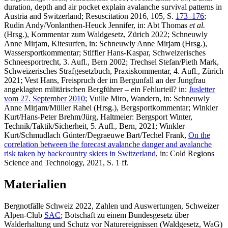
duration, depth and air pocket explain avalanche survival patterns in
Austria and Switzerland; Resuscitation 2016, 105, S.
173–176
;
Rudin Andy/Vonlanthen-Heuck Jennifer
, in: Abt Thomas
et al.
(Hrsg.), Kommentar zum Waldgesetz, Zürich 2022;
Schneuwly
Anne
Mirjam
, Kitesurfen, in: Schneuwly Anne Mirjam (Hrsg.),
Wassersportkommentar;
Stiffler Hans-Kaspar
, Schweizerisches
Schneesportrecht, 3. Aufl., Bern 2002;
Trechsel Stefan/Pieth Mark
,
Schweizerisches Strafgesetzbuch, Praxiskommentar, 4. Aufl., Zürich
2021;
Vest Hans
, Freispruch der im Bergunfall an der Jungfrau
angeklagten militärischen Bergführer – ein Fehlurteil? in:
Jusletter
vom 27. September 2010
;
Vuille Miro
, Wandern, in: Schneuwly
Anne Mirjam/Müller Rahel (Hrsg.), Bergsportkommentar;
Winkler
Kurt/Hans-Peter Brehm/Jürg, Haltmeier
: Bergsport Winter,
Technik/Taktik/Sicherheit, 5. Aufl., Bern, 2021;
Winkler
Kurt/Schmudlach Günter/Degraeuwe Bart/Techel Frank
,
On the
correlation between the forecast avalanche danger and avalanche
risk taken by backcountry skiers in Switzerland
, in: Cold Regions
Science and Technology, 2021, S. 1 ff.
Materialien
Bergnotfälle Schweiz 2022, Zahlen und Auswertungen, Schweizer
Alpen-Club
SAC
; Botschaft zu einem Bundesgesetz über
Walderhaltung und Schutz vor Naturereignissen (Waldgesetz, WaG)