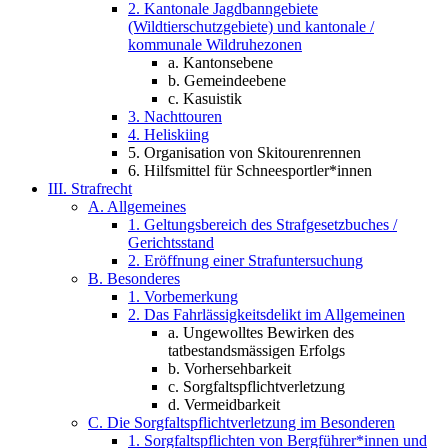
2. Kantonale Jagdbanngebiete
(Wildtierschutzgebiete) und kantonale /
kommunale Wildruhezonen
a. Kantonsebene
b. Gemeindeebene
c. Kasuistik
3. Nachttouren
4. Heliskiing
5. Organisation von Skitourenrennen
6. Hilfsmittel für Schneesportler*innen
III. Strafrecht
A. Allgemeines
1. Geltungsbereich des Strafgesetzbuches /
Gerichtsstand
2. Eröffnung einer Strafuntersuchung
B. Besonderes
1. Vorbemerkung
2. Das Fahrlässigkeitsdelikt im Allgemeinen
a. Ungewolltes Bewirken des
tatbestandsmässigen Erfolgs
b. Vorhersehbarkeit
c. Sorgfaltspflichtverletzung
d. Vermeidbarkeit
C. Die Sorgfaltspflichtverletzung im Besonderen
1. Sorgfaltspflichten von Bergführer*innen und