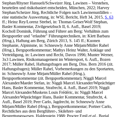
Stephan/Rhyner Hansueli/Schweizer Jürg
, Lawinen – Verstehen,
beurteilen und risikobasiert entscheiden, München, 2022;
Harvey
Stephan/Scheizer Jürg,
Rechtliche Folgen nach Lawinenunfällen –
eine statistische Auswertung, in: WSL Bericht, Heft 34, 2015,
S. 63
ff.;
Heinz Rey/Lorenz Strebel
, in: Thomas Geiser/Wolf Stephan,
Basler Kommentar, Zivilgesetzbuch II, 6. Aufl., Basel 2019;
Kocholl Dominik,
Führung und Führer am Berg: Verhältnis zum
Bergsportler und "erlaubte" Führungstechniken, in: Klett Barbara
(Hrsg.), Haftung am Berg, Zürich 2013, S. 145 ff.;
Kuonen
Stephanie
, Alpinisme, in: Schneuwly Anne Mirjam/Müller Rahel
(Hrsg.), Bergsportkommentar;
Mathys Heinz Walter,
Anklage und
Verteidigung, in: Lawinen und Recht, Davos 1996;
Munter Werner
,
3x3 Lawinen, Risikomanagement im Wintersport, 6. Aufl., Bozen
2017;
Müller Rahel
, Haftungsfragen am Berg, Diss. Bern 2016 (zit.
Haftungsfragen);
Müller Rahel
, Vorbemerkungen zu den Sportarten,
in: Schneuwly Anne Mirjam/Müller Rahel (Hrsg.),
Bergsportkommentar (zit. Bergsportkommentar);
Niggli Marcel
Alexander/Maeder Stefan
, in: Niggli Marcel Alexander/Wiprächtiger
Hans, Basler Kommentar, Strafrecht, 4. Aufl., Basel 2019;
Niggli
Marcel Alexander/Muskens Louis Frédéric
, in: Niggli Marcel
Alexander/Wiprächtiger Hans, Basler Kommentar, Strafrecht, 4.
Aufl., Basel 2019;
Peer Carlo
, Jagdrecht, in: Schneuwly Anne
Mirjam/Müller Rahel (Hrsg.), Bergsportkommentar;
Portner Carlo
,
Rechtliches aus dem Bergführer-, Skilehrer- und
Bergrettungswesen, Haldenstein 1988;
Procter Emil
et al.
, Burial