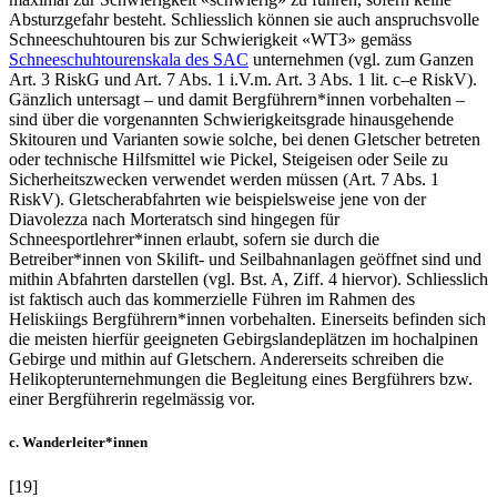
Absturzgefahr besteht. Schliesslich können sie auch anspruchsvolle
Schneeschuhtouren bis zur Schwierigkeit «WT3» gemäss
Schneeschuhtourenskala des SAC
unternehmen (vgl. zum Ganzen
Art. 3 RiskG und Art. 7 Abs. 1 i.V.m. Art. 3 Abs. 1 lit. c–e RiskV).
Gänzlich untersagt – und damit Bergführern*innen vorbehalten –
sind über die vorgenannten Schwierigkeitsgrade hinausgehende
Skitouren und Varianten sowie solche, bei denen Gletscher betreten
oder technische Hilfsmittel wie Pickel, Steigeisen oder Seile zu
Sicherheitszwecken verwendet werden müssen (Art. 7 Abs. 1
RiskV). Gletscherabfahrten wie beispielsweise jene von der
Diavolezza nach Morteratsch sind hingegen für
Schneesportlehrer*innen erlaubt, sofern sie durch die
Betreiber*innen von Skilift- und Seilbahnanlagen geöffnet sind und
mithin Abfahrten darstellen (vgl. Bst. A, Ziff. 4 hiervor). Schliesslich
ist faktisch auch das kommerzielle Führen im Rahmen des
Heliskiings Bergführern*innen vorbehalten. Einerseits befinden sich
die meisten hierfür geeigneten Gebirgslandeplätzen im hochalpinen
Gebirge und mithin auf Gletschern. Andererseits schreiben die
Helikopterunternehmungen die Begleitung eines Bergführers bzw.
einer Bergführerin regelmässig vor.
c. Wanderleiter*innen
[19]