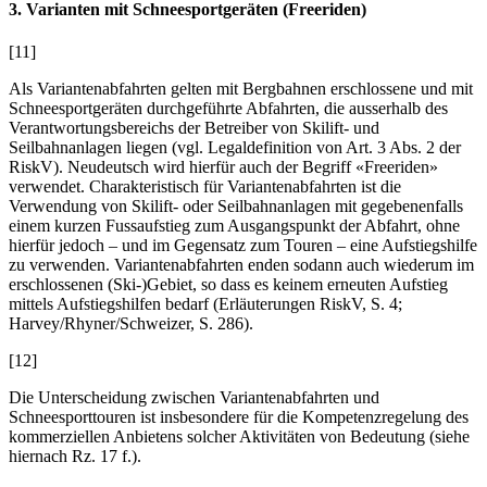
3. Varianten mit Schneesportgeräten (Freeriden)
[11]
Als Variantenabfahrten gelten mit Bergbahnen erschlossene und mit
Schneesportgeräten durchgeführte Abfahrten, die ausserhalb des
Verantwortungsbereichs der Betreiber von Skilift- und
Seilbahnanlagen liegen (vgl. Legaldefinition von Art. 3 Abs. 2 der
RiskV). Neudeutsch wird hierfür auch der Begriff «Freeriden»
verwendet. Charakteristisch für Variantenabfahrten ist die
Verwendung von Skilift- oder Seilbahnanlagen mit gegebenenfalls
einem kurzen Fussaufstieg zum Ausgangspunkt der Abfahrt, ohne
hierfür jedoch – und im Gegensatz zum Touren – eine Aufstiegshilfe
zu verwenden. Variantenabfahrten enden sodann auch wiederum im
erschlossenen (Ski-)Gebiet, so dass es keinem erneuten Aufstieg
mittels Aufstiegshilfen bedarf (Erläuterungen RiskV, S. 4;
Harvey/Rhyner/Schweizer,
S. 286).
[12]
Die Unterscheidung zwischen Variantenabfahrten und
Schneesporttouren ist insbesondere für die Kompetenzregelung des
kommerziellen Anbietens solcher Aktivitäten von Bedeutung (siehe
hiernach Rz. 17 f.).