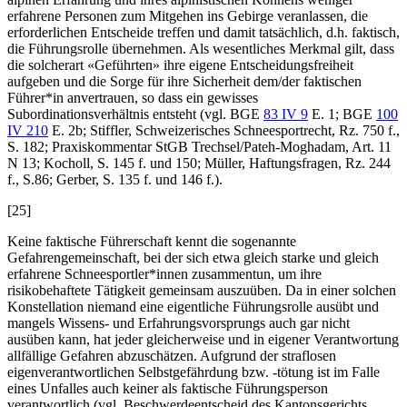
erfahrene Personen zum Mitgehen ins Gebirge veranlassen, die
erforderlichen Entscheide treffen und damit tatsächlich, d.h. faktisch,
die Führungsrolle übernehmen. Als wesentliches Merkmal gilt, dass
die solcherart «Geführten» ihre eigene Entscheidungsfreiheit
aufgeben und die Sorge für ihre Sicherheit dem/der faktischen
Führer*in anvertrauen, so dass ein gewisses
Subordinationsverhältnis entsteht (vgl. BGE
83 IV 9
E. 1; BGE
100
IV 210
E. 2b;
Stiffler
, Schweizerisches Schneesportrecht, Rz. 750 f.,
S. 182; Praxiskommentar StGB
Trechsel/Pateh-Moghadam
, Art. 11
N 13;
Kocholl
, S. 145 f. und 150;
Müller
, Haftungsfragen, Rz. 244
f., S.86;
Gerber
, S. 135 f. und 146 f.).
[25]
Keine faktische Führerschaft kennt die sogenannte
Gefahrengemeinschaft, bei der sich etwa gleich starke und gleich
erfahrene Schneesportler*innen zusammentun, um ihre
risikobehaftete Tätigkeit gemeinsam auszuüben. Da in einer solchen
Konstellation niemand eine eigentliche Führungsrolle ausübt und
mangels Wissens- und Erfahrungsvorsprungs auch gar nicht
ausüben kann, hat jeder gleicherweise und in eigener Verantwortung
allfällige Gefahren abzuschätzen. Aufgrund der straflosen
eigenverantwortlichen Selbstgefährdung bzw. -tötung ist im Falle
eines Unfalles auch keiner als faktische Führungsperson
verantwortlich (vgl. Beschwerdeentscheid des Kantonsgerichts