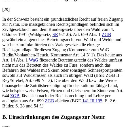
[29]
In der Schweiz besteht ein grundsätzliches Recht auf freien Zugang
zur Natur. Die massgeblichen Rechtsgrundlagen befinden sich im
Zivilgesetzbuch und dem Bundesgesetz über den Wald vom 4.
Oktober 1991 (Waldgesetz,
SR
921.0). Art. 699 Abs. 1
ZGB
gewährt ein allgemeines Betretungsrecht von Wald und Weide und
war bis zum Inkrafttreten des Waldgesetzes die einzige
Rechtsgrundlage für diesen Zugang (Kommentar zum WaG
Rudin/Vonlanthen-Heuck
, Kommentar Art. 14
N 1). Das heute aus
Art. 14 Abs. 1
WaG
fliessende Betretungsrecht des Waldes umfasst
nicht nur das Betreten des Waldes zu Fuss, sondern auch das
Befahren des Waldes mit Skiern oder sonstigen Schneesportgeräten,
sowohl auf Waldstrassen als auch im übrigen Wald (BSK ZGB II-
Rey/Strebel
, Art. 699 N 13). Die über den Wald bzw. die Weide
hinausgehende Zutrittsberechtigung für das kulturunfähige Land,
wie beispielsweise Felsen, Firnen und Gletschern im Sinne von Art.
644
ZGB
, lässt sich nach der Rechtsprechung und Lehre per
analogiam aus Art. 699
ZGB
ableiten (BGE
141 III 195
, E. 2.6;
Bütler,
S. 28 und 54 f.).
B. Einschränkungen des Zugangs zur Natur