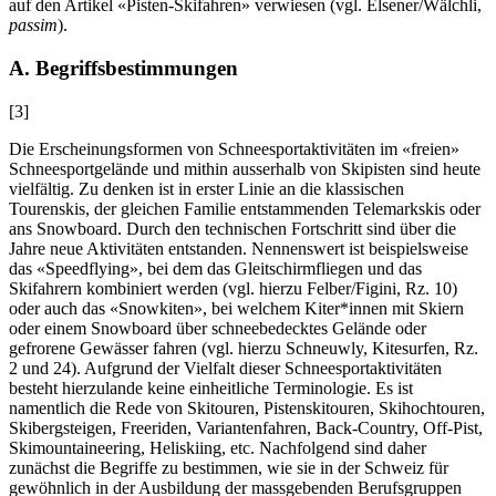
auf den Artikel «Pisten-Skifahren» verwiesen (vgl.
Elsener/Wälchli
,
passim
).
A. Begriffsbestimmungen
[3]
Die Erscheinungsformen von Schneesportaktivitäten im «freien»
Schneesportgelände und mithin ausserhalb von Skipisten sind heute
vielfältig. Zu denken ist in erster Linie an die klassischen
Tourenskis, der gleichen Familie entstammenden Telemarkskis oder
ans Snowboard. Durch den technischen Fortschritt sind über die
Jahre neue Aktivitäten entstanden. Nennenswert ist beispielsweise
das «Speedflying», bei dem das Gleitschirmfliegen und das
Skifahrern kombiniert werden (vgl. hierzu
Felber/Figini
, Rz. 10)
oder auch das «Snowkiten», bei welchem Kiter*innen mit Skiern
oder einem Snowboard über schneebedecktes Gelände oder
gefrorene Gewässer fahren (vgl. hierzu
Schneuwly
, Kitesurfen, Rz.
2 und 24). Aufgrund der Vielfalt dieser Schneesportaktivitäten
besteht hierzulande keine einheitliche Terminologie. Es ist
namentlich die Rede von Skitouren, Pistenskitouren, Skihochtouren,
Skibergsteigen, Freeriden, Variantenfahren, Back-Country, Off-Pist,
Skimountaineering, Heliskiing, etc. Nachfolgend sind daher
zunächst die Begriffe zu bestimmen, wie sie in der Schweiz für
gewöhnlich in der Ausbildung der massgebenden Berufsgruppen