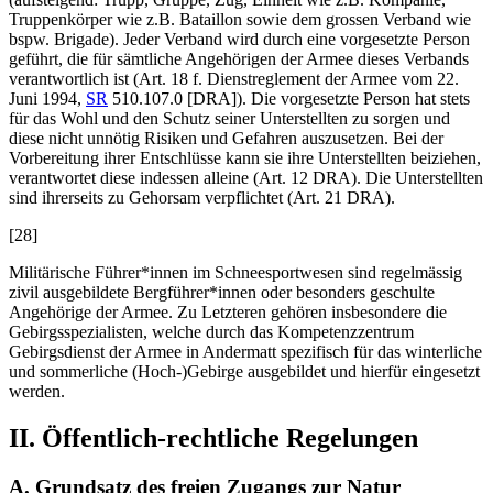
Truppenkörper wie z.B. Bataillon sowie dem grossen Verband wie
bspw. Brigade). Jeder Verband wird durch eine vorgesetzte Person
geführt, die für sämtliche Angehörigen der Armee dieses Verbands
verantwortlich ist (Art. 18 f. Dienstreglement der Armee vom 22.
Juni 1994,
SR
510.107.0 [DRA]). Die vorgesetzte Person hat stets
für das Wohl und den Schutz seiner Unterstellten zu sorgen und
diese nicht unnötig Risiken und Gefahren auszusetzen. Bei der
Vorbereitung ihrer Entschlüsse kann sie ihre Unterstellten beiziehen,
verantwortet diese indessen alleine (Art. 12
DRA). Die Unterstellten
sind ihrerseits zu Gehorsam verpflichtet (Art. 21
DRA).
[28]
Militärische Führer*innen im Schneesportwesen sind regelmässig
zivil ausgebildete Bergführer*innen oder besonders geschulte
Angehörige der Armee. Zu Letzteren gehören insbesondere die
Gebirgsspezialisten, welche durch das Kompetenzzentrum
Gebirgsdienst der Armee in Andermatt spezifisch für das winterliche
und sommerliche (Hoch-)Gebirge ausgebildet und hierfür eingesetzt
werden.
II. Öffentlich-rechtliche Regelungen
A. Grundsatz des freien Zugangs zur Natur