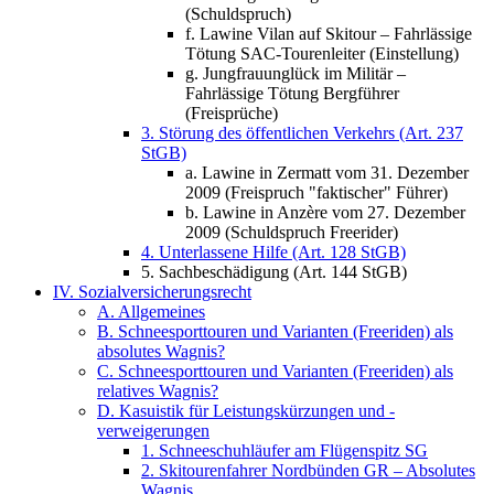
(Schuldspruch)
f. Lawine Vilan auf Skitour – Fahrlässige
Tötung SAC-Tourenleiter (Einstellung)
g. Jungfrauunglück im Militär –
Fahrlässige Tötung Bergführer
(Freisprüche)
3. Störung des öffentlichen Verkehrs (Art. 237
StGB)
a. Lawine in Zermatt vom 31. Dezember
2009 (Freispruch "faktischer" Führer)
b. Lawine in Anzère vom 27. Dezember
2009 (Schuldspruch Freerider)
4. Unterlassene Hilfe (Art. 128 StGB)
5. Sachbeschädigung (Art. 144 StGB)
IV. Sozialversicherungsrecht
A. Allgemeines
B. Schneesporttouren und Varianten (Freeriden) als
absolutes Wagnis?
C. Schneesporttouren und Varianten (Freeriden) als
relatives Wagnis?
D. Kasuistik für Leistungskürzungen und -
verweigerungen
1. Schneeschuhläufer am Flügenspitz SG
2. Skitourenfahrer Nordbünden GR – Absolutes
Wagnis