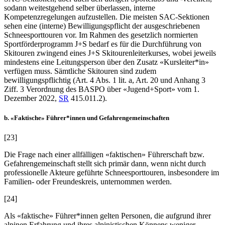
sodann weitestgehend selber überlassen, interne
Kompetenzregelungen aufzustellen. Die meisten SAC-Sektionen
sehen eine (interne) Bewilligungspflicht der ausgeschriebenen
Schneesporttouren vor. Im Rahmen des gesetzlich normierten
Sportförderprogramm J+S bedarf es für die Durchführung von
Skitouren zwingend eines J+S Skitourenleiterkurses, wobei jeweils
mindestens eine Leitungsperson über den Zusatz «Kursleiter*in»
verfügen muss. Sämtliche Skitouren sind zudem
bewilligungspflichtig (Art. 4 Abs. 1 lit. a, Art. 20 und Anhang 3
Ziff. 3 Verordnung des BASPO über «Jugend+Sport» vom 1.
Dezember 2022,
SR
415.011.2).
b. «Faktische» Führer*innen und Gefahrengemeinschaften
[23]
Die Frage nach einer allfälligen «faktischen» Führerschaft bzw.
Gefahrengemeinschaft stellt sich primär dann, wenn nicht durch
professionelle Akteure geführte Schneesporttouren, insbesondere im
Familien- oder Freundeskreis, unternommen werden.
[24]
Als «faktische» Führer*innen gelten Personen, die aufgrund ihrer
alpinen Erfahrung und ihres alpinistischen Könnens weniger