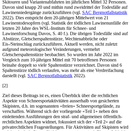
Skitouren und Variantenabfahrten im jährlichen Mittel 32 Personen.
Davon sind knapp 20 und mithin rund zweidrittel der Todesfälle auf
Lawinenniedergänge zurückzuführen (vgl.
SAC Bergnotfallstatistik
2022). Dies entspricht dem 20-jährigen Mittelwert von 21
Lawinentodesopfern (vgl. Statistik der tödlichen Lawinenunfälle der
letzten 20 Jahre des WSL-Instituts für Schnee- und
Lawinenforschung Davos, S. 40 f.). Die übrigen Todesfälle sind auf
Abstürze, Gletscherspaltenstürze, Wechtenabbrüche oder
Eis-/Steinschlag zurückzuführen. Aktuell werden, nicht zuletzt
aufgrund meteorologischer Veränderungen, vermehrt
Gletscherspaltenstürze beobachtet. So wurden im Jahr 2022 im
Vergleich zum 10-jährigen Mittel mit 70 betroffenen Personen
beinahe doppelt so viele Spaltenstürze verzeichnet. Davon sind 6
Spaltenstürze tödlich verlaufen, was mehr als eine Verdreifachung
darstellt (vgl.
SAC Bergnotfallstatistik
2022).
[2]
Ziel dieses Beitrags ist es, einen Überblick über die rechtlichen
Aspekte von Schneesportaktivitäten ausserhalb von gesicherten
Skipisten, d.h. im sogenannten «freien» Schneesportgelände, zu
verschaffen. Während sich der vorliegende «Teil 1» neben den
einleitenden Ausführungen den straf- und allgemeinen öffentlich-
rechtlichen Aspekten widmet, fokussiert sich der «Teil 2» auf die
privatrechtlichen Fragestellungen. Für Aktivitäten auf Skipisten wird