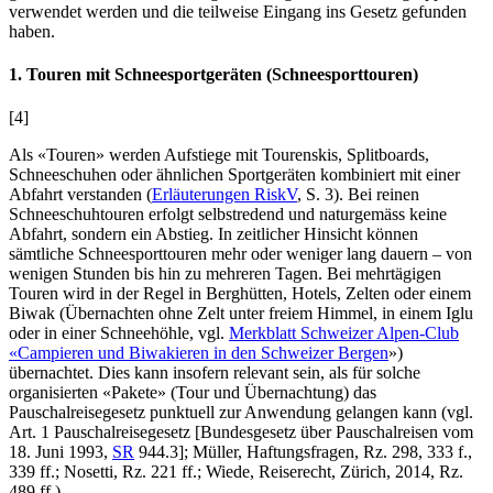
verwendet werden und die teilweise Eingang ins Gesetz gefunden
haben.
1. Touren mit Schneesportgeräten (Schneesporttouren)
[4]
Als «Touren» werden Aufstiege mit Tourenskis, Splitboards,
Schneeschuhen oder ähnlichen Sportgeräten kombiniert mit einer
Abfahrt verstanden (
Erläuterungen RiskV
, S. 3). Bei reinen
Schneeschuhtouren erfolgt selbstredend und naturgemäss keine
Abfahrt, sondern ein Abstieg. In zeitlicher Hinsicht können
sämtliche Schneesporttouren mehr oder weniger lang dauern – von
wenigen Stunden bis hin zu mehreren Tagen. Bei mehrtägigen
Touren wird in der Regel in Berghütten, Hotels, Zelten oder einem
Biwak (Übernachten ohne Zelt unter freiem Himmel, in einem Iglu
oder in einer Schneehöhle, vgl.
Merkblatt Schweizer Alpen-Club
«Campieren und Biwakieren in den Schweizer Bergen
»)
übernachtet. Dies kann insofern relevant sein, als für solche
organisierten «Pakete» (Tour und Übernachtung) das
Pauschalreisegesetz punktuell zur Anwendung gelangen kann (vgl.
Art. 1 Pauschalreisegesetz [Bundesgesetz über Pauschalreisen vom
18. Juni 1993,
SR
944.3];
Müller
, Haftungsfragen, Rz. 298, 333 f.,
339 ff.;
Nosetti
, Rz. 221 ff.;
Wiede
, Reiserecht, Zürich, 2014, Rz.
489 ff.).