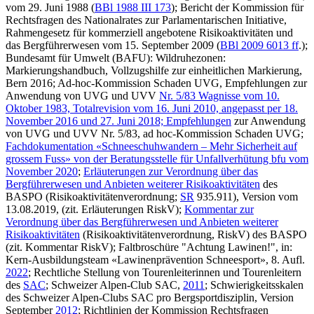
vom 29. Juni 1988 (
BBl 1988 III 173
); Bericht der Kommission für
Rechtsfragen des Nationalrates zur Parlamentarischen Initiative,
Rahmengesetz für kommerziell angebotene Risikoaktivitäten und
das Bergführerwesen vom 15. September 2009 (
BBl 2009 6013 ff
.);
Bundesamt für Umwelt (BAFU): Wildruhezonen:
Markierungshandbuch, Vollzugshilfe zur einheitlichen Markierung,
Bern 2016; Ad-hoc-Kommission Schaden UVG, Empfehlungen zur
Anwendung von UVG und UVV
Nr. 5/83 Wagnisse vom 10.
Oktober 1983, Totalrevision vom 16. Juni 2010, angepasst per 18.
November 2016 und 27. Juni 2018;
Empfehlungen
zur Anwendung
von UVG und UVV Nr. 5/83, ad hoc-Kommission Schaden UVG;
Fachdokumentation «Schneeschuhwandern – Mehr Sicherheit auf
grossem Fuss» von der Beratungsstelle für Unfallverhütung bfu vom
November 2020
;
Erläuterungen zur Verordnung über das
Bergführerwesen und Anbieten weiterer Risikoaktivitäten
des
BASPO (Risikoaktivitätenverordnung;
SR
935.911), Version vom
13.08.2019, (zit. Erläuterungen RiskV);
Kommentar zur
Verordnung über das Bergführerwesen und Anbieten weiterer
Risikoaktivitäten
(Risikoaktivitätenverordnung, RiskV) des BASPO
(zit. Kommentar RiskV); Faltbroschüre "Achtung Lawinen!", in:
Kern-Ausbildungsteam «Lawinenprävention Schneesport», 8. Aufl.
2022
; Rechtliche Stellung von Tourenleiterinnen und Tourenleitern
des
SAC
; Schweizer Alpen-Club SAC,
2011
; Schwierigkeitsskalen
des Schweizer Alpen-Clubs SAC pro Bergsportdisziplin, Version
September
2012
; Richtlinien der Kommission Rechtsfragen