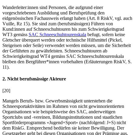
Wanderleiter:innen sind Personen, die aufgrund einer
vorgeschriebenen Ausbildung und Berufsprüfung den
eidgenössischen Fachausweis erlangt haben (Art. 8 RiskV, vgl. auch
V
uille
, Rz 15). Sie sind zum (berufsmässigen) Führen von
Kund:innen auf Schneeschuhtouren bis zum Schwierigkeitsgrad
WT3 gemäss
SAC Schneeschuhtourenskala
befugt, sofern keine
Gletscher überquert werden oder technische Hilfsmittel (Pickel,
Steigeisen oder Seile) verwendet werden müssen, um die Sicherheit
der Geführten zu gewährleisten. Schneeschuhtouren ab
Schwierigkeitsgrad WT4 gemäss SAC Schneeschuhtourenskala
bleiben den Bergführer*innen vorbehalten (Erläuterungen RiskV, S.
11).
2. Nicht berufsmässige Akteure
[20]
Mangels Berufs- bzw. Gewerbsmässigkeit unterstehen die
Schneesportaktivitäten im Rahmen von nicht gewinnorientierten
Organisationen wie beispielsweise des SAC, anderweitigen
Sportclubs und -vereinen, Bildungsinstitutionen und staatlichen
Sportförderprogramms «Jugend+Sport» (nachfolgend: J+S) nicht
dem RiskG. Entsprechend bedürfen sie keiner Bewilligung. Der
Gesetzgeber geht bei diesen Organisationen von der Prämisse aus,