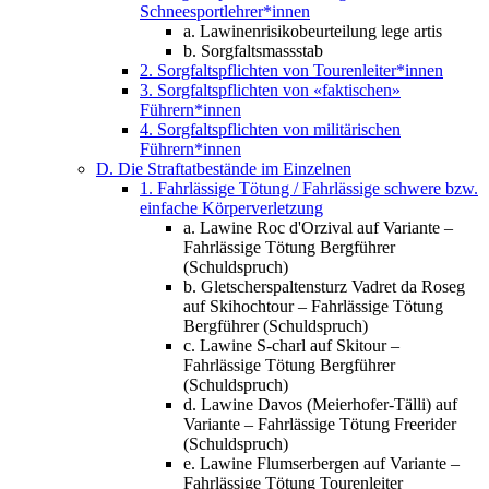
Schneesportlehrer*innen
a. Lawinenrisikobeurteilung lege artis
b. Sorgfaltsmassstab
2. Sorgfaltspflichten von Tourenleiter*innen
3. Sorgfaltspflichten von «faktischen»
Führern*innen
4. Sorgfaltspflichten von militärischen
Führern*innen
D. Die Straftatbestände im Einzelnen
1. Fahrlässige Tötung / Fahrlässige schwere bzw.
einfache Körperverletzung
a. Lawine Roc d'Orzival auf Variante –
Fahrlässige Tötung Bergführer
(Schuldspruch)
b. Gletscherspaltensturz Vadret da Roseg
auf Skihochtour – Fahrlässige Tötung
Bergführer (Schuldspruch)
c. Lawine S-charl auf Skitour –
Fahrlässige Tötung Bergführer
(Schuldspruch)
d. Lawine Davos (Meierhofer-Tälli) auf
Variante – Fahrlässige Tötung Freerider
(Schuldspruch)
e. Lawine Flumserbergen auf Variante –
Fahrlässige Tötung Tourenleiter