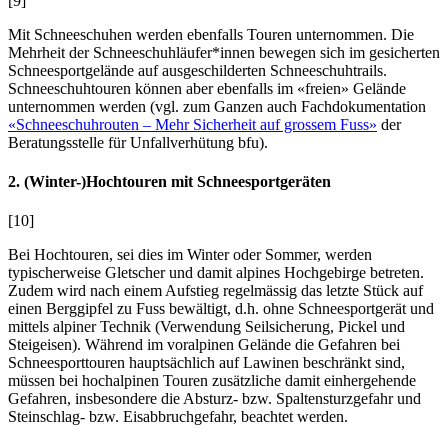
[9]
Mit Schneeschuhen werden ebenfalls Touren unternommen. Die
Mehrheit der Schneeschuhläufer*innen bewegen sich im gesicherten
Schneesportgelände auf ausgeschilderten Schneeschuhtrails.
Schneeschuhtouren können aber ebenfalls im «freien» Gelände
unternommen werden (vgl. zum Ganzen auch Fachdokumentation
«Schneeschuhrouten – Mehr Sicherheit auf grossem Fuss»
der
Beratungsstelle für Unfallverhütung bfu).
2. (Winter-)Hochtouren mit Schneesportgeräten
[10]
Bei Hochtouren, sei dies im Winter oder Sommer, werden
typischerweise Gletscher und damit alpines Hochgebirge betreten.
Zudem wird nach einem Aufstieg regelmässig das letzte Stück auf
einen Berggipfel zu Fuss bewältigt, d.h. ohne Schneesportgerät und
mittels alpiner Technik (Verwendung Seilsicherung, Pickel und
Steigeisen). Während im voralpinen Gelände die Gefahren bei
Schneesporttouren hauptsächlich auf Lawinen beschränkt sind,
müssen bei hochalpinen Touren zusätzliche damit einhergehende
Gefahren, insbesondere die Absturz- bzw. Spaltensturzgefahr und
Steinschlag- bzw. Eisabbruchgefahr, beachtet werden.