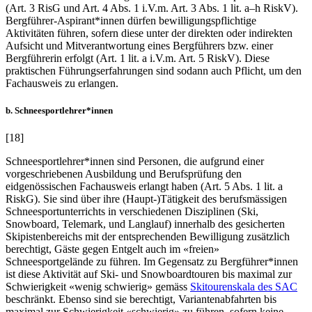
(Art. 3 RisG und Art. 4 Abs. 1 i.V.m. Art. 3 Abs. 1 lit. a–h RiskV).
Bergführer-Aspirant*innen dürfen bewilligungspflichtige
Aktivitäten führen, sofern diese unter der direkten oder indirekten
Aufsicht und Mitverantwortung eines Bergführers bzw. einer
Bergführerin erfolgt (Art. 1 lit. a i.V.m. Art. 5 RiskV). Diese
praktischen Führungserfahrungen sind sodann auch Pflicht, um den
Fachausweis zu erlangen.
b. Schneesportlehrer*innen
[18]
Schneesportlehrer*innen sind Personen, die aufgrund einer
vorgeschriebenen Ausbildung und Berufsprüfung den
eidgenössischen Fachausweis erlangt haben (Art. 5 Abs. 1 lit. a
RiskG). Sie sind über ihre (Haupt-)Tätigkeit des berufsmässigen
Schneesportunterrichts in verschiedenen Disziplinen (Ski,
Snowboard, Telemark, und Langlauf) innerhalb des gesicherten
Skipistenbereichs mit der entsprechenden Bewilligung zusätzlich
berechtigt, Gäste gegen Entgelt auch im «freien»
Schneesportgelände zu führen. Im Gegensatz zu Bergführer*innen
ist diese Aktivität auf Ski- und Snowboardtouren bis maximal zur
Schwierigkeit «wenig schwierig» gemäss
Skitourenskala des SAC
beschränkt. Ebenso sind sie berechtigt, Variantenabfahrten bis
maximal zur Schwierigkeit «schwierig» zu führen, sofern keine