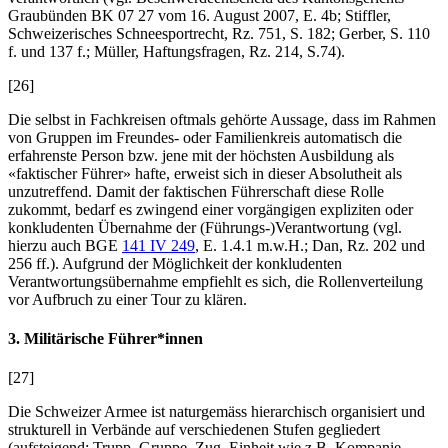
Graubünden BK 07 27 vom 16. August 2007, E. 4b;
Stiffler
,
Schweizerisches Schneesportrecht, Rz. 751, S. 182;
Gerber
, S. 110
f. und 137 f.;
Müller
, Haftungsfragen, Rz. 214, S.74).
[26]
Die selbst in Fachkreisen oftmals gehörte Aussage, dass im Rahmen
von Gruppen im Freundes- oder Familienkreis automatisch die
erfahrenste Person bzw. jene mit der höchsten Ausbildung als
«faktischer Führer» hafte, erweist sich in dieser Absolutheit als
unzutreffend. Damit der faktischen Führerschaft diese Rolle
zukommt, bedarf es zwingend einer vorgängigen expliziten oder
konkludenten Übernahme der (Führungs-)Verantwortung (vgl.
hierzu auch BGE
141 IV 249
, E. 1.4.1 m.w.H.;
Dan
, Rz. 202 und
256 ff.). Aufgrund der Möglichkeit der konkludenten
Verantwortungsübernahme empfiehlt es sich, die Rollenverteilung
vor Aufbruch zu einer Tour zu klären.
3. Militärische Führer*innen
[27]
Die Schweizer Armee ist naturgemäss hierarchisch organisiert und
strukturell in Verbände auf verschiedenen Stufen gegliedert
(aufsteigend: Trupp, Gruppe, Zug, Einheit wie z.B. Kompanie,