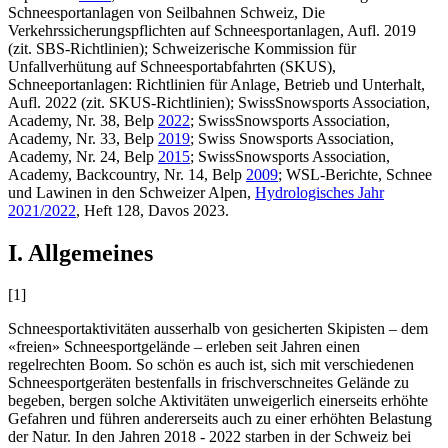
Schneesportanlagen von Seilbahnen Schweiz, Die
Verkehrssicherungspflichten auf Schneesportanlagen, Aufl. 2019
(zit. SBS-Richtlinien); Schweizerische Kommission für
Unfallverhütung auf Schneesportabfahrten (SKUS),
Schneeportanlagen: Richtlinien für Anlage, Betrieb und Unterhalt,
Aufl. 2022 (zit. SKUS-Richtlinien); SwissSnowsports Association,
Academy, Nr. 38, Belp
2022
; SwissSnowsports Association,
Academy, Nr. 33, Belp
2019
; Swiss Snowsports Association,
Academy, Nr. 24, Belp
2015
; SwissSnowsports Association,
Academy, Backcountry, Nr. 14, Belp
2009
; WSL-Berichte, Schnee
und Lawinen in den Schweizer Alpen,
Hydrologisches Jahr
2021/2022
, Heft 128, Davos 2023.
I. Allgemeines
[1]
Schneesportaktivitäten ausserhalb von gesicherten Skipisten – dem
«freien» Schneesportgelände – erleben seit Jahren einen
regelrechten Boom. So schön es auch ist, sich mit verschiedenen
Schneesportgeräten bestenfalls in frischverschneites Gelände zu
begeben, bergen solche Aktivitäten unweigerlich einerseits erhöhte
Gefahren und führen andererseits auch zu einer erhöhten Belastung
der Natur. In den Jahren 2018 - 2022 starben in der Schweiz bei