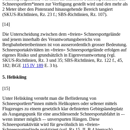
Schneesportlern*innen zur Verfügung gestellt wird und den mehr als
2 Meter über den Pistenrand hinausgehende Bereich tangiert
(SKUS-Richtlinien, Rz. 23 f.; SBS-Richtlinien, Rz. 107).
[14]
Die Unterscheidung zwischen dem «freien» Schneesportgelände
und jenem innerhalb des Verantwortungsbereichs von
Bergbahnbetreiberinnen ist von ausserordentlich grosser Bedeutung.
Schneesportaktivitäten im «freien» Schneesportgelände erfolgen auf
eigenes Risiko und grundsätzlich in Eigenverantwortung (vgl.
SKUS-Richtlinien, Rz. 3 und 35; SBS-Richtlinien, Rz. 122 f., 45,
182; BGE
115 IV 189
E. 3 b).
5. Heliskiing
[15]
Unter Heliskiing versteht man die Beförderung von
Schneesportlern*innen mittels Helikopters oder seltener mittels
Flugzeuges zu einem gesetzlich klar definierten Gebirgslandeplatz
als Ausgangspunk für eine anschliessende Schneesportabfahrt in -–
wenn immer möglich -– unverspurten Hängen. Diese
Schneesportaktivität wird für gewöhnlich im «freien»
Schneesportgelände praktiziert (vgl. Rz 15, II. B.4 hiernach).