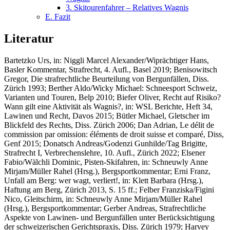
3. Skitourenfahrer – Relatives Wagnis
E. Fazit
Literatur
Bartetzko Urs
, in: Niggli Marcel Alexander/Wiprächtiger Hans,
Basler Kommentar, Strafrecht, 4. Aufl., Basel 2019;
Benisowitsch
Gregor
, Die strafrechtliche Beurteilung von Bergunfällen, Diss.
Zürich 1993;
Berther Aldo/Wicky Michael
: Schneesport Schweiz,
Varianten und Touren, Belp 2010;
Biefer Oliver
, Recht auf Risiko?
Wann gilt eine Aktivität als Wagnis?, in: WSL Berichte, Heft 34,
Lawinen und Recht, Davos 2015;
B
ü
tler Michael,
Gletscher im
Blickfeld des Rechts, Diss. Zürich 2006;
Dan Adrian
, Le délit de
commission par omission: éléments de droit suisse et comparé, Diss,
Genf 2015;
Donatsch Andreas/Godenzi Gunhilde/Tag Brigitte
,
Strafrecht I, Verbrechenslehre, 10. Aufl., Zürich 2022;
Elsener
Fabio/Wälchli Dominic,
Pisten-Skifahren, in: Schneuwly Anne
Mirjam/Müller Rahel (Hrsg.), Bergsportkommentar;
Erni Franz,
Unfall am Berg: wer wagt, verliert!, in: Klett Barbara (Hrsg.),
Haftung am Berg, Zürich 2013, S. 15 ff.;
Felber Franziska/Figini
Nico
, Gleitschirm, in: Schneuwly Anne Mirjam/Müller Rahel
(Hrsg.), Bergsportkommentar;
Gerber Andreas
, Strafrechtliche
Aspekte von Lawinen- und Bergunfällen unter Berücksichtigung
der schweizerischen Gerichtspraxis, Diss. Zürich 1979;
Harvey