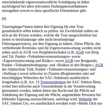
einschränkende eigenverantwortliche Schädigung ist daher
nachfolgend bei allen relevanten Haftungskonstellationen
einzugehen soweit es dazu spezifische Erkenntnisse gibt.
[8]
Tourengänger*innen haben ihre Eignung für eine Tour
grundsätzlich selbst kritisch zu prüfen. Im Zweifelsfall sollten sie
sich an die Person wenden, welche die Tour ausgeschrieben hat
(seien es berufsmässige oder nicht berufsmässige
Führungspersonen), um ihre Eignung zu klären. Diese Pflicht, das
verbleibende Restrisiko und die Eigenverantwortung werden nicht
selten auch in AGB von Bergführerschulen (z.B.
AGB
von Berg
und Tal, Punkte «Teilnahmevoraussetzungen» sowie
«Eigenverantwortung und Risiko»; sowie
AGB
von Bergpunkt,
Punkte «Teilnahmebedingung» und «Risiken in den Bergen»;
AGB
der Alpinschule Tödi, Punkte «Teilnamevoraussetzungen» und
«Haftung») sowie teilweise in (Touren-)Reglementen oder auf
einschlägigen Webseiten der SAC-Sektionen ausdrücklich
festgehalten (z.B. Art. 13
Tourenreglement
der SAC Sektion Bern,
wobei hier teilweise auch Tourenleitende in die Verantwortung
genommen werden, indem ihnen das Recht und die Pflicht auf
Abklärung der Eignung und die Pflicht, angemeldete Personen bei
fehlender Eignung auszuschliessen, auferlegt wird;
Webseite
der
SAC Sektion Uto, wo ausdrücklich erwähnt wird «Melde Dich nur