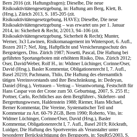
Bern 2016 (zit. Haftungsfragen);
Dieselbe
, Die neue
Risikoaktivitätengesetzgebung, in: Haftung am Berg, Klett, B.
(Hrsg.), Zürich 2013, S. 185-205 (zit.
Risikoaktivitätengesetzgebung, HAVE);
Dieselbe
, Die neue
Risikoaktivitätengesetzgebung – was erwartet uns per 1. Januar
2014, in: Sicherheit & Recht, 2/2013, 94–106 (zit.
Risikoaktivitätengesetzgebung, Sicherheit & Recht);
Munter,
Werner
, 3x3 Lawinen, Risikomanagement im Wintersport, 6. Aufl.,
Bozen 2017;
Nef, Jürg
, Haftpflicht und Versicherungsschutz des
Bergsteigers, Diss. Zürich 1987;
Nosetti
,
Pascal
, Die Haftung bei
geführten Sportangeboten mit erhöhtem Risiko, Diss. Zürich 2012;
Oser, David/Weber, Rolf H.
, in: Widmer Lüchinger, Corinne/Oser,
David (Hrsg.), Basler Kommentar, Obligationenrecht I, 7. Aufl.,
Basel 20219;
Pachmann, Thilo,
Die Haftung des ehrenamtlich
tätigen Vereinsvorstands und ihre Beschränkung, in: Dedeyan,
Daniel (Hrsg.), Vertrauen – Vertrag – Verantwortung, Festschrift für
Hans Caspar von der Crone zum 50. Geburtstag, 2007, S. 255 ff.;
Portner
,
Carlo
, Rechtliches aus dem Bergführer-, Skilehrer- und
Bergrettungswesen, Haldenstein 1988;
Riemer
,
Hans
Michael
,
Berner Kommentar, Die Vereine, Systematischer Teil und
Kommentar zu Art. 60-79 ZGB, Bern 1990;
Roberto
,
Vito
, in:
Widmer Lüchinger, Corinne/Oser, David (Hrsg.), Basler
Kommentar, Obligationenrecht I, 7. Aufl., Basel 2019
; Röckrath
,
Luidger
, Die Haftung des Sportvereins als Veranstalter unter
besonderer Berücksichtigung des Bergsports, in: SpuRt5/2003, S.