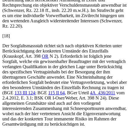
Rechtsprechung ein objektiver Verschuldensmassstab anwendbar ist
(
Schwenzer
, Rz. 22.18 ff., insb. 22.20 m.w.H.). Im Strafrecht geht
es um eine individuelle Vorwerfbarkeit, im Zivilrecht hingegen um
den wertenden Ausgleich widerstreitender Interessen (
Schwenzer
,
Rz. 22.20).
[18]
Der Sorgfaltsmassstab richtet sich nach objektiven Kriterien unter
Berücksichtigung der konkreten Umstände des Einzelfalls
(
Krauskopf
, Art. 398
OR
N 2). Erforderlich ist folglich jene
Sorgfalt, welche ein gewissenhafter Beauftragter mit der vertraglich
verlangten Qualifikation in der gleichen Lage unter Berücksichtig
des spezifischen Vertragsinhalts bei der Besorgung der ihm
übertragenen Geschäfte anwendet. Eine Nichteinhaltung der
erforderlichen Sorgfalt bedeutet eine Vertragsverletzung, wobei aber
den besonderen Umständen des Einzelfalls Rechnung zu tragen ist
(BGE
133 III 124
; BGE
115 II 64
, BGer Urteil
4A_436/2011
vom
2.4.2012, E. 3.1; BSK OR I-
Oser
/
Weber
, Art. 398 N 24). Diese
allgemeinen Grundsätze sind auch auf den vorliegend
interessierenden Zusammenhang mit Schneesporttouren anwendbar,
wobei nach der hier vertretenen Ansicht die Eigenverantwortung
und das der konkreten Tour immanente Risiko im Rahmen der
Gesamtwürdigung mit zu berücksichtigen ist.