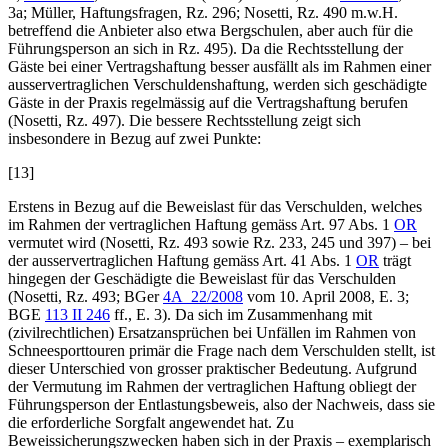
3a;
Müller
, Haftungsfragen, Rz. 296;
Nosetti
, Rz. 490 m.w.H.
betreffend die Anbieter also etwa Bergschulen, aber auch für die
Führungsperson an sich in Rz. 495). Da die Rechtsstellung der
Gäste bei einer Vertragshaftung besser ausfällt als im Rahmen einer
ausservertraglichen Verschuldenshaftung, werden sich geschädigte
Gäste in der Praxis regelmässig auf die Vertragshaftung berufen
(
Nosetti
, Rz. 497). Die bessere Rechtsstellung zeigt sich
insbesondere in Bezug auf zwei Punkte:
[13]
Erstens in Bezug auf die Beweislast für das Verschulden, welches
im Rahmen der vertraglichen Haftung gemäss Art. 97 Abs. 1
OR
vermutet wird (
Nosetti,
Rz
.
493 sowie Rz. 233, 245 und 397
) –
bei
der ausservertraglichen Haftung gemäss Art. 41 Abs. 1
OR
trägt
hingegen der Geschädigte die Beweislast für das Verschulden
(
Nosetti,
Rz
. 493;
BGer
4A_22/2008
vom
10.
April
2008, E. 3;
BGE
113 II 246
ff
., E. 3)
. Da sich im Zusammenhang mit
(zivilrechtlichen) Ersatzansprüchen bei Unfällen im Rahmen von
Schneesporttouren primär die Frage nach dem Verschulden stellt, ist
dieser Unterschied von grosser praktischer Bedeutung. Aufgrund
der Vermutung im Rahmen der vertraglichen Haftung obliegt der
Führungsperson der Entlastungsbeweis, also der Nachweis, dass sie
die erforderliche Sorgfalt angewendet hat. Zu
Beweissicherungszwecken haben sich in der Praxis – exemplarisch