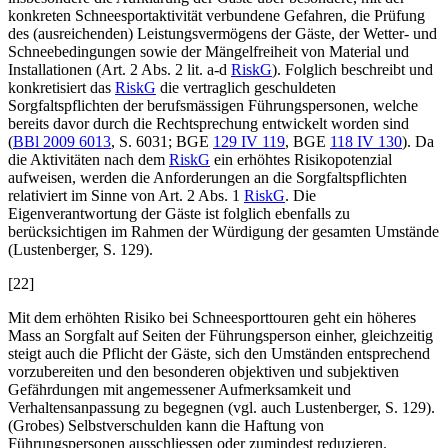
konkreten Schneesportaktivität verbundene Gefahren, die Prüfung
des (ausreichenden) Leistungsvermögens der Gäste, der Wetter- und
Schneebedingungen sowie der Mängelfreiheit von Material und
Installationen (Art. 2 Abs. 2 lit. a-d
RiskG
). Folglich beschreibt und
konkretisiert das
RiskG
die vertraglich geschuldeten
Sorgfaltspflichten der berufsmässigen Führungspersonen, welche
bereits davor durch die Rechtsprechung entwickelt worden sind
(
BBl 2009 6013
, S. 6031; BGE
129 IV 119
, BGE
118 IV 130
). Da
die Aktivitäten nach dem
RiskG
ein erhöhtes Risikopotenzial
aufweisen, werden die Anforderungen an die Sorgfaltspflichten
relativiert im Sinne von Art. 2 Abs. 1
RiskG
. Die
Eigenverantwortung der Gäste ist folglich ebenfalls zu
berücksichtigen im Rahmen der Würdigung der gesamten Umstände
(
Lustenberger
, S. 129).
[22]
Mit dem erhöhten Risiko bei Schneesporttouren geht ein höheres
Mass an Sorgfalt auf Seiten der Führungsperson einher, gleichzeitig
steigt auch die Pflicht der Gäste, sich den Umständen entsprechend
vorzubereiten und den besonderen objektiven und subjektiven
Gefährdungen mit angemessener Aufmerksamkeit und
Verhaltensanpassung zu begegnen (vgl. auch
Lustenberger
, S. 129).
(Grobes) Selbstverschulden kann die Haftung von
Führungspersonen ausschliessen oder zumindest reduzieren.