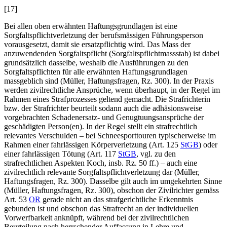
[17]
Bei allen oben erwähnten Haftungsgrundlagen ist eine
Sorgfaltspflichtverletzung der berufsmässigen Führungsperson
vorausgesetzt, damit sie ersatzpflichtig wird. Das Mass der
anzuwendenden Sorgfaltspflicht (Sorgfaltspflichtmassstab) ist dabei
grundsätzlich dasselbe, weshalb die Ausführungen zu den
Sorgfaltspflichten für alle erwähnten Haftungsgrundlagen
massgeblich sind (
Müller
, Haftungsfragen, Rz. 300). In der Praxis
werden zivilrechtliche Ansprüche, wenn überhaupt, in der Regel im
Rahmen eines Strafprozesses geltend gemacht. Die Strafrichterin
bzw. der Strafrichter beurteilt sodann auch die adhäsionsweise
vorgebrachten Schadenersatz- und Genugtuungsansprüche der
geschädigten Person(en). In der Regel stellt ein strafrechtlich
relevantes Verschulden – bei Schneesporttouren typischerweise im
Rahmen einer fahrlässigen Körperverletzung (Art. 125
StGB
) oder
einer fahrlässigen Tötung (Art. 117
StGB
, vgl. zu den
strafrechtlichen Aspekten
Koch
, insb. Rz. 50 ff
.
) – auch eine
zivilrechtlich relevante Sorgfaltspflichtverletzung dar (
Müller
,
Haftungsfragen, Rz. 300). Dasselbe gilt auch im umgekehrten Sinne
(
Müller
, Haftungsfragen, Rz. 300), obschon der Zivilrichter gemäss
Art. 53
OR
gerade nicht an das strafgerichtliche Erkenntnis
gebunden ist und obschon das Strafrecht an der individuellen
Vorwerfbarkeit anknüpft, während bei der zivilrechtlichen
Beurteilung nach herrschender Auffassung in Lehre und