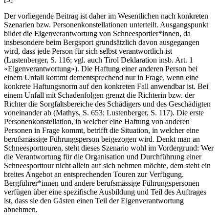
Der vorliegende Beitrag ist daher im Wesentlichen nach konkreten
Szenarien bzw. Personenkonstellationen unterteilt. Ausgangspunkt
bildet die Eigenverantwortung von Schneesportler*innen, da
insbesondere beim Bergsport grundsätzlich davon ausgegangen
wird, dass jede Person für sich selbst verantwortlich ist
(
Lustenberger
, S. 116; vgl. auch Tirol Deklaration insb. Art. 1
«Eigenverantwortung»). Die Haftung einer anderen Person bei
einem Unfall kommt dementsprechend nur in Frage, wenn eine
konkrete Haftungsnorm auf den konkreten Fall anwendbar ist. Bei
einem Unfall mit Schadenfolgen grenzt die Richterin bzw. der
Richter die Sorgfaltsbereiche des Schädigers und des Geschädigten
voneinander ab (
Mathys
, S. 653;
Lustenberger, S. 117
). Die erste
Personenkonstellation, in welcher eine Haftung von anderen
Personen in Frage kommt, betrifft die Situation, in welcher eine
berufsmässige Führungsperson beigezogen wird. Denkt man an
Schneesporttouren, steht dieses Szenario wohl im Vordergrund: Wer
die Verantwortung für die Organisation und Durchführung einer
Schneesporttour nicht allein auf sich nehmen möchte, dem steht ein
breites Angebot an entsprechenden Touren zur Verfügung.
Bergführer*innen und andere berufsmässige Führungspersonen
verfügen über eine spezifische Ausbildung und Teil des Auftrages
ist, dass sie den Gästen einen Teil der Eigenverantwortung
abnehmen.