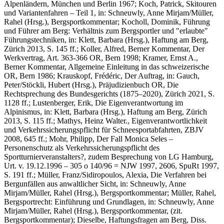
Alpenländern, München und Berlin 1967;
Koch, Patrick
, Skitouren
und Variantenfahren – Teil 1, in: Schneuwly, Anne Mirjam/Müller,
Rahel (Hrsg.), Bergsportkommentar;
Kocholl, Dominik,
Führung
und Führer am Berg: Verhältnis zum Bergsportler und "erlaubte"
Führungstechniken, in: Klett, Barbara (Hrsg.), Haftung am Berg,
Zürich 2013, S. 145 ff.;
Koller
,
Alfred
, Berner Kommentar, Der
Werkvertrag, Art. 363-366 OR, Bern 1998
; Kramer, Ernst A
.,
Berner Kommentar, Allgemeine Einleitung in das schweizerische
OR, Bern 1986;
Krauskopf, Frédéric
, Der Auftrag, in: Gauch,
Peter/Stöckli, Hubert (Hrsg.), Präjudizienbuch OR, Die
Rechtsprechung des Bundesgerichts (1875–2020), Zürich 2021, S.
1128 ff.;
Lustenberger, Erik
, Die Eigenverantwortung im
Alpinismus, in: Klett, Barbara (Hrsg.), Haftung am Berg, Zürich
2013, S. 115 ff.;
Mathys, Heinz Walter.,
Eigenverantwortlichkeit
und Verkehrssicherungspflicht für Schneesportabfahrten, ZBJV
2008, 645 ff.;
Mohr, Philipp
, Der Fall Monica Seles –
Personenschutz als Verkehrssicherungspflicht des
Sportturnierveranstalters?, zudem Besprechung von LG Hamburg,
Urt. v. 19.12.1996 – 305 o 140/96 = NJW 1997, 2606, SpuRt 1997,
S. 191 ff.;
Müller, Franz/Sidiropoulos, Alexia,
Die Verfahren bei
Bergunfällen aus anwaltlicher Sicht, in: Schneuwly, Anne
Mirjam/Müller, Rahel (Hrsg.), Bergsportkommentar;
Müller, Rahel
,
Bergsportrecht: Einführung und Grundlagen, in: Schneuwly, Anne
Mirjam/Müller, Rahel (Hrsg.), Bergsportkommentar, (zit.
Bergsportkommentar);
Dieselbe
, Haftungsfragen am Berg, Diss.