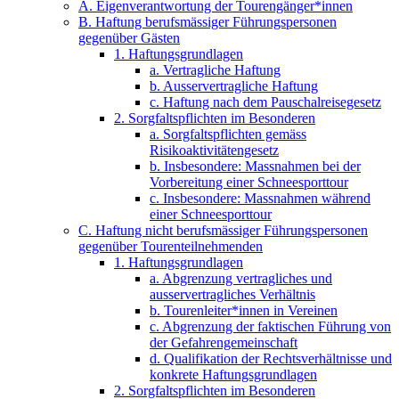
A. Eigenverantwortung der Tourengänger*innen
B. Haftung berufsmässiger Führungspersonen
gegenüber Gästen
1. Haftungsgrundlagen
a. Vertragliche Haftung
b. Ausservertragliche Haftung
c. Haftung nach dem Pauschalreisegesetz
2. Sorgfaltspflichten im Besonderen
a. Sorgfaltspflichten gemäss
Risikoaktivitätengesetz
b. Insbesondere: Massnahmen bei der
Vorbereitung einer Schneesporttour
c. Insbesondere: Massnahmen während
einer Schneesporttour
C. Haftung nicht berufsmässiger Führungspersonen
gegenüber Tourenteilnehmenden
1. Haftungsgrundlagen
a. Abgrenzung vertragliches und
ausservertragliches Verhältnis
b. Tourenleiter*innen in Vereinen
c. Abgrenzung der faktischen Führung von
der Gefahrengemeinschaft
d. Qualifikation der Rechtsverhältnisse und
konkrete Haftungsgrundlagen
2. Sorgfaltspflichten im Besonderen