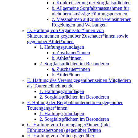
a. Konkretisierung der Sorgfaltspflichten
b. Allgemeine Sorgfaltsmassnahmen für
nicht berufsmässige Führungspersonen
c. Massnahmen aufgrund vereinsinterner
Regelungen und Weisungen
D. Haftung von Organisator*innen von
Skitourenrennen gegenüber Zuschauer*innen sowie
gegenüber Athlet*innen
1. Haftungsgrundlagen
a. Zuschauer*innen
b. Athlet*innen
2. Sorgfaltspflichten im Besonderen
a. Zuschauer*innen
b. Athlet*innen
E. Haftung des Vereins gegenüber seinen Mitgliedern
als Tourenteilnehmende
1. Haftungsgrundlagen
2. Sorgfaltspflichten im Besonderen
F. Haftung der Bergbahnunternehmen gegenüber
Tourengänger*innen
1. Haftungsgrundlagen
2. Sorgfaltspflichten im Besonderen
G. Haftung von Tourengänger*innen (inkl.
Führungspersonen) gegenüber Dritten
H. Haftung von Dritten gegenüber