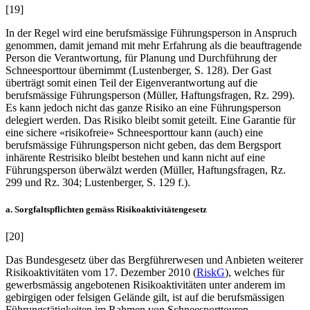
[19]
In der Regel wird eine berufsmässige Führungsperson in Anspruch
genommen, damit jemand mit mehr Erfahrung als die beauftragende
Person die Verantwortung, für Planung und Durchführung der
Schneesporttour übernimmt (
Lustenberger
, S. 128). Der Gast
überträgt somit einen Teil der Eigenverantwortung auf die
berufsmässige Führungsperson (
Müller
, Haftungsfragen, Rz. 299).
Es kann jedoch nicht das ganze Risiko an eine Führungsperson
delegiert werden. Das Risiko bleibt somit geteilt. Eine Garantie für
eine sichere «risikofreie» Schneesporttour kann (auch) eine
berufsmässige Führungsperson nicht geben, das dem Bergsport
inhärente Restrisiko bleibt bestehen und kann nicht auf eine
Führungsperson überwälzt werden (
Müller
, Haftungsfragen, Rz.
299 und Rz. 304;
Lustenberger
, S. 129 f.).
a. Sorgfaltspflichten gemäss Risikoaktivitätengesetz
[20]
Das Bundesgesetz über das Bergführerwesen und Anbieten weiterer
Risikoaktivitäten vom 17. Dezember 2010 (
RiskG
), welches für
gewerbsmässig angebotenen Risikoaktivitäten unter anderem im
gebirgigen oder felsigen Gelände gilt, ist auf die berufsmässigen
Führungstätigkeiten im Rahmen von Schneesporttouren