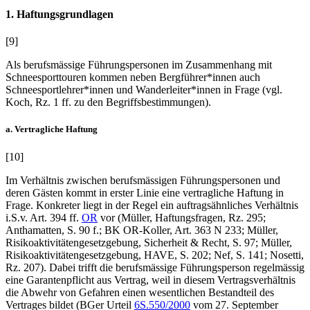
1. Haftungsgrundlagen
[9]
Als berufsmässige Führungspersonen im Zusammenhang mit
Schneesporttouren kommen neben Bergführer*innen auch
Schneesportlehrer*innen und Wanderleiter*innen in Frage (vgl.
Koch
, Rz. 1 ff. zu den Begriffsbestimmungen).
a. Vertragliche Haftung
[10]
Im Verhältnis zwischen berufsmässigen Führungspersonen und
deren Gästen kommt in erster Linie eine vertragliche Haftung in
Frage. Konkreter liegt in der Regel ein auftragsähnliches Verhältnis
i.S.v. Art. 394
ff.
OR
vor (
Müller
, Haftungsfragen, Rz. 295;
Anthamatten
, S. 90 f.; BK OR-
Koller
, Art. 363 N 233;
Müller
,
Risikoaktivitätengesetzgebung, Sicherheit & Recht, S. 97;
Müller
,
Risikoaktivitätengesetzgebung, HAVE, S. 202;
Nef
, S. 141;
Nosetti
,
Rz. 207). Dabei trifft die berufsmässige Führungsperson regelmässig
eine Garantenpflicht aus Vertrag, weil in diesem Vertragsverhältnis
die Abwehr von Gefahren einen wesentlichen Bestandteil des
Vertrages bildet (BGer Urteil
6S.550/2000
vom 27. September