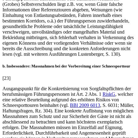
(Grobes) Selbstverschulden liegt z.B. vor, wenn Gäste falsche
Informationen über Referenztouren abgeben, Weisungen (wie
Einhaltung von Entlastungsabständen, Fahren innerhalb eines
bestimmten Korridors, o.ä.) der Führungsperson zuwiderhandeln,
gesundheitliche Probleme oder tatsächliche Leistungsfähigkeit
verschweigen, unvollständiges oder mangelhaftes Material und
Bekleidung mitbringen, sich fehlerhaft verhalten in Verkennung des
eigenen Könnens und der vorliegenden Verhältnisse oder wenn sie
bereits die Ausschreibung und die konkreten Anforderungen nicht
lesen (vgl. mit weiteren Ausführungen
Lustenberger
, S. 130).
b. Insbesondere: Massnahmen bei der Vorbereitung einer Schneesporttour
[23]
Ausgangspunkt für die Konkretisierung von Sorgfaltspflichten der
berufsmässigen Führungspersonen ist Art. 2 Abs. 1
RiskG
, welcher
eine relative Beurteilung aufgrund des erhöhten Risikos von
Schneesporttouren beinhaltet (vgl.
BBl 2009 6013
, S. 6031;
Müller
,
Haftungsfragen, Rz. 304). Eine konkrete Auflistung von möglichen
Massnahmen zum Schutz und zur Sicherheit der Gäste ist nicht als
abschliessend zu betrachten und kann höchstens exemplarisch
erfolgen. Die Massnahmen müssen im Einzelfall auf Eignung,
Erforderlichkeit, Durchführbarkeit und Angemessenheit geprüft