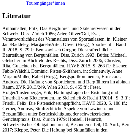
Tourengänger*innen
Literatur
Anthamatten, Fritz,
Das Bergführer- und Skilehrerwesen in der
Schweiz, Diss. Zürich 1986;
Arter, Oliver/Gut, Eva,
Verantwortlichkeit des Veranstalters von Sportanlässen, in: Kleiner,
Jan /Baddeley, Margareta/Arter, Oliver (Hrsg.), Sportrecht – Band
II, 2018, S. 79 f.;
Benisowitsch
Gregor
, Die strafrechtliche
Beurteilung von Bergunfällen, Diss. Zürich 1993;
Bütler,
Michael,
Gletscher im Blickfeld des Rechts, Diss. Zürich 2006;
Christen,
Rita
, Gutachten bei Bergunfällen, HAVE 2015, S. 268 ff.;
Elsener,
Fabio/Wälchli, Dominic,
Pisten-Skifahren, in: Schneuwly, Anne
Mirjam/Müller, Rahel (Hrsg.), Bergsportkommentar;
Ermacora,
Andreas,
Die Haftung von Sportlehrern und Bergführern im alpinen
Raum, ZVR 2013/249, Wien 2013, S. 455 ff.;
Feser,
Holger/Lustenberger, Erik,
Haftungsfragen bei Erstellung und
Unterhalt von Kletterrouten, in: Sicherheit & Recht 1/2014 , S. 3 ff.;
Friedli
,
Felix
, Die Pistensicherungspflicht, HAVE 2020, S. 188 ff.;
Gerber, Andreas
, Strafrechtliche Aspekte von Lawinen- und
Bergunfällen unter Berücksichtigung der schweizerischen
Gerichtspraxis, Diss. Zürich 1979;
Honsell
,
Heinrich
,
Schweizerisches Obligationenrecht, Besonderer Teil, 10. Aufl., Bern
2017;
Kleppe, Peter,
Die Haftung bei Skiunfällen in den