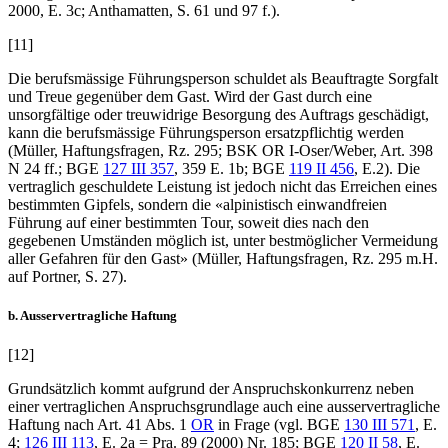
2000, E. 3c;
Anthamatten
, S. 61 und 97 f.).
[11]
Die berufsmässige Führungsperson schuldet als Beauftragte Sorgfalt
und Treue gegenüber dem Gast. Wird der Gast durch eine
unsorgfältige oder treuwidrige Besorgung des Auftrags geschädigt,
kann die berufsmässige Führungsperson ersatzpflichtig werden
(
Müller
, Haftungsfragen, Rz. 295;
BSK OR I-Oser/Weber
, Art. 398
N 24 ff.; BGE
127 III 357
, 359 E. 1b; BGE
119 II 456
, E.2). Die
vertraglich geschuldete Leistung ist jedoch nicht das Erreichen eines
bestimmten Gipfels, sondern die «alpinistisch einwandfreien
Führung auf einer bestimmten Tour, soweit dies nach den
gegebenen Umständen möglich ist, unter bestmöglicher Vermeidung
aller Gefahren für den Gast» (
Müller
, Haftungsfragen, Rz. 295 m.H.
auf
Portner
, S. 27).
b. Ausservertragliche Haftung
[12]
Grundsätzlich kommt aufgrund der Anspruchskonkurrenz neben
einer vertraglichen Anspruchsgrundlage auch eine ausservertragliche
Haftung nach Art. 41 Abs. 1
OR
in Frage (vgl. BGE
130 III 571
, E.
4;
126 III 113
, E. 2a = Pra. 89 (2000) Nr. 185; BGE
120 II 58
, E.