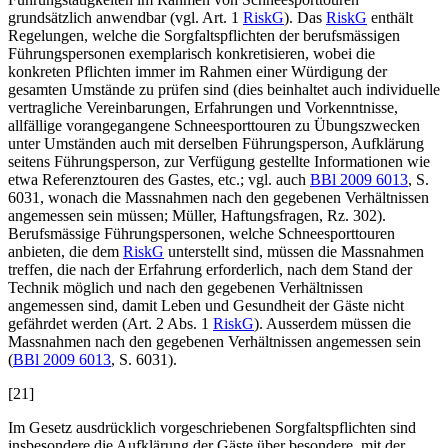
grundsätzlich anwendbar (vgl. Art. 1
RiskG
). Das
RiskG
enthält
Regelungen, welche die Sorgfaltspflichten der berufsmässigen
Führungspersonen exemplarisch konkretisieren, wobei die
konkreten Pflichten immer im Rahmen einer Würdigung der
gesamten Umstände zu prüfen sind (dies beinhaltet auch individuelle
vertragliche Vereinbarungen, Erfahrungen und Vorkenntnisse,
allfällige vorangegangene Schneesporttouren zu Übungszwecken
unter Umständen auch mit derselben Führungsperson, Aufklärung
seitens Führungsperson, zur Verfügung gestellte Informationen wie
etwa Referenztouren des Gastes, etc.; vgl. auch
BBl 2009 6013
, S.
6031, wonach die Massnahmen nach den gegebenen Verhältnissen
angemessen sein müssen;
Müller
, Haftungsfragen, Rz. 302).
Berufsmässige Führungspersonen, welche Schneesporttouren
anbieten, die dem
RiskG
unterstellt sind, müssen die Massnahmen
treffen, die nach der Erfahrung erforderlich, nach dem Stand der
Technik möglich und nach den gegebenen Verhältnissen
angemessen sind, damit Leben und Gesundheit der Gäste nicht
gefährdet werden (Art. 2 Abs. 1
RiskG
). Ausserdem müssen die
Massnahmen nach den gegebenen Verhältnissen angemessen sein
(
BBl 2009 6013
, S. 6031).
[21]
Im Gesetz ausdrücklich vorgeschriebenen Sorgfaltspflichten sind
insbesondere die Aufklärung der Gäste über besondere, mit der