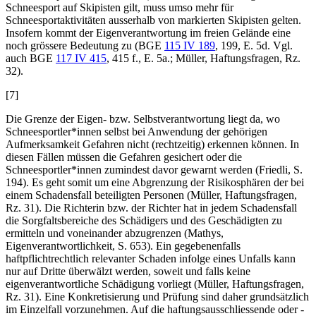
Schneesport auf Skipisten gilt, muss umso mehr für
Schneesportaktivitäten ausserhalb von markierten Skipisten gelten.
Insofern kommt der Eigenverantwortung im freien Gelände eine
noch grössere Bedeutung zu (BGE
115 IV 189
, 199, E. 5d. Vgl.
auch BGE
117 IV 415
, 415 f., E. 5a.;
Müller
, Haftungsfragen, Rz.
32).
[7]
Die Grenze der Eigen- bzw. Selbstverantwortung liegt da, wo
Schneesportler*innen selbst bei Anwendung der gehörigen
Aufmerksamkeit Gefahren nicht (rechtzeitig) erkennen können. In
diesen Fällen müssen die Gefahren gesichert oder die
Schneesportler*innen zumindest davor gewarnt werden (
Friedli
, S.
194). Es geht somit um eine Abgrenzung der Risikosphären der bei
einem Schadensfall beteiligten Personen (
Müller
, Haftungsfragen,
Rz. 31). Die Richterin bzw. der Richter hat in jedem Schadensfall
die Sorgfaltsbereiche des Schädigers und des Geschädigten zu
ermitteln und voneinander abzugrenzen (
Mathys
,
Eigenverantwortlichkeit, S. 653). Ein gegebenenfalls
haftpflichtrechtlich relevanter Schaden infolge eines Unfalls kann
nur auf Dritte überwälzt werden, soweit und falls keine
eigenverantwortliche Schädigung vorliegt (
Müller
, Haftungsfragen,
Rz. 31). Eine Konkretisierung und Prüfung sind daher grundsätzlich
im Einzelfall vorzunehmen. Auf die haftungsausschliessende oder -