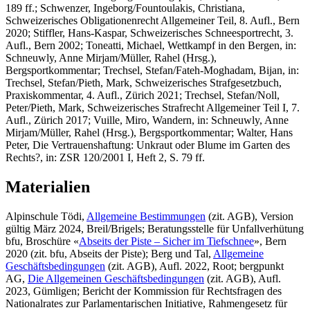
189 ff.;
Schwenzer, Ingeborg/Fountoulakis, Christiana,
Schweizerisches
Obligationenrecht
Allgemeiner
Teil, 8. Aufl., Bern
2020;
Stiffler, Hans-Kaspar
, Schweizerisches Schneesportrecht, 3.
Aufl., Bern 2002;
Toneatti, Michael
, Wettkampf in den Bergen, in:
Schneuwly, Anne Mirjam/Müller, Rahel (Hrsg.),
Bergsportkommentar;
Trechsel, Stefan/Fateh-Moghadam, Bijan
, in:
Trechsel, Stefan/Pieth, Mark, Schweizerisches Strafgesetzbuch,
Praxiskommentar, 4. Aufl., Zürich 2021;
Trechsel, Stefan/Noll,
Peter/Pieth, Mark
, Schweizerisches Strafrecht Allgemeiner Teil I, 7.
Aufl., Zürich 2017;
Vuille, Miro
, Wandern, in: Schneuwly, Anne
Mirjam/Müller, Rahel (Hrsg.), Bergsportkommentar;
Walter, Hans
Peter
, Die Vertrauenshaftung: Unkraut oder Blume im Garten des
Rechts?, in: ZSR 120/2001 I, Heft 2, S. 79 ff.
Materialien
Alpinschule Tödi,
Allgemeine Bestimmungen
(zit. AGB), Version
gültig März 2024, Breil/Brigels; Beratungsstelle für Unfallverhütung
bfu, Broschüre «
Abseits der Piste – Sicher im Tiefschnee
», Bern
2020 (zit. bfu, Abseits der Piste); Berg und Tal,
Allgemeine
Geschäftsbedingungen
(zit. AGB), Aufl. 2022, Root; bergpunkt
AG,
Die Allgemeinen Geschäftsbedingungen
(zit. AGB), Aufl.
2023, Gümligen; Bericht der Kommission für Rechtsfragen des
Nationalrates zur Parlamentarischen Initiative, Rahmengesetz für