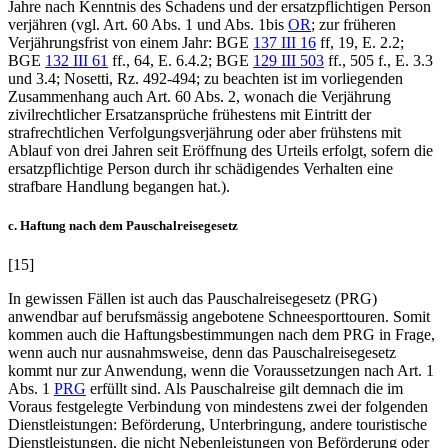
Jahre nach Kenntnis des Schadens und der ersatzpflichtigen Person
verjähren (vgl. Art. 60 Abs. 1
und Abs. 1bis
OR
; zur früheren
Verjährungsfrist von einem Jahr: BGE
137 III 16
ff, 19, E. 2.2;
BGE
132 III 61
ff., 64, E. 6.4.2; BGE
129 III 503
ff., 505 f., E. 3.3
und 3.4;
Nosetti
, Rz. 492-494; zu beachten ist im vorliegenden
Zusammenhang auch Art. 60 Abs. 2, wonach die Verjährung
zivilrechtlicher Ersatzansprüche frühestens mit Eintritt der
strafrechtlichen Verfolgungsverjährung oder aber frühstens mit
Ablauf von drei Jahren seit Eröffnung des Urteils erfolgt, sofern die
ersatzpflichtige Person durch ihr schädigendes Verhalten eine
strafbare Handlung begangen hat.).
c. Haftung nach dem Pauschalreisegesetz
[15]
In gewissen Fällen ist auch das Pauschalreisegesetz (PRG)
anwendbar auf berufsmässig angebotene Schneesporttouren. Somit
kommen auch die Haftungsbestimmungen nach dem PRG in Frage,
wenn auch nur ausnahmsweise, denn das Pauschalreisegesetz
kommt nur zur Anwendung, wenn die Voraussetzungen nach Art. 1
Abs. 1
PRG
erfüllt sind. Als Pauschalreise gilt demnach die im
Voraus festgelegte Verbindung von mindestens zwei der folgenden
Dienstleistungen: Beförderung, Unterbringung, andere touristische
Dienstleistungen, die nicht Nebenleistungen von Beförderung oder