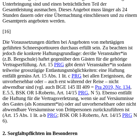
Unterbringung sind und einen beträchtlichen Teil der
Gesamtleistung ausmachen. Dieses Angebot muss länger als 24
Stunden dauern oder eine Übernachtung einschliessen und zu einem
Gesamtpreis angeboten werden.
[16]
Die Voraussetzungen dürften bei Angeboten von mehrtägigen
geführten Schneesporttouren durchaus erfüllt sein. Zu beachten ist
jedoch die konkrete Haftungsgrundlage: der/die Veranstalter*in
(z.B. Bergschule) haftet gegenüber den Gästen für die gehörige
Vertragserfüllung. Art. 15
PRG
gibt dem/r Veranstalter*in sodann
teilweise grosszügige Entlastungsmöglichkeiten: eine Haftung
entfällt gemäss Art. 15 Abs. 1 lit. c
PRG
bei allen Ereignissen, die
unvorhersehbar oder – auch erst während der Reise – nicht
abwendbar sind (vgl. auch BGE 145 III 409 =
Pra 2019, Nr. 134
,
E.5.5, BSK OR I-
Roberto
, Art. 14
/15
PRG
, N 5). Ebenso entfällt
die Haftung für die Vertragsverletzung, wenn sie auf Versäumnisse
des Gastes (als Konsument*in) oder auf unvorhersehbare oder nicht
abwendbare Versäumnisse von Drittpersonen zurückzuführen ist
(Art. 15 Abs. 1 lit. a
-b
PRG
; BSK OR I-
Roberto
, Art. 14
/15
PRG
N
6).
2. Sorgfaltspflichten im Besonderen