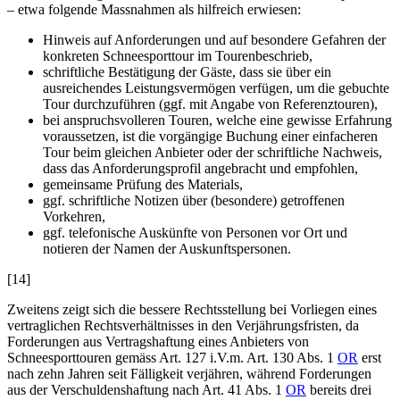
– etwa folgende Massnahmen als hilfreich erwiesen:
Hinweis auf Anforderungen und auf besondere Gefahren der
konkreten Schneesporttour im Tourenbeschrieb,
schriftliche Bestätigung der Gäste, dass sie über ein
ausreichendes Leistungsvermögen verfügen, um die gebuchte
Tour durchzuführen (ggf. mit Angabe von Referenztouren),
bei anspruchsvolleren Touren, welche eine gewisse Erfahrung
voraussetzen, ist die vorgängige Buchung einer einfacheren
Tour beim gleichen Anbieter oder der schriftliche Nachweis,
dass das Anforderungsprofil angebracht und empfohlen,
gemeinsame Prüfung des Materials,
ggf. schriftliche Notizen über (besondere) getroffenen
Vorkehren,
ggf. telefonische Auskünfte von Personen vor Ort und
notieren der Namen der Auskunftspersonen.
[14]
Zweitens zeigt sich die bessere Rechtsstellung bei Vorliegen eines
vertraglichen Rechtsverhältnisses in den Verjährungsfristen, da
Forderungen aus Vertragshaftung eines Anbieters von
Schneesporttouren gemäss Art. 127
i.V.m. Art. 130 Abs. 1
OR
erst
nach zehn Jahren seit Fälligkeit verjähren, während Forderungen
aus der Verschuldenshaftung nach Art. 41 Abs. 1
OR
bereits drei