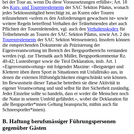
bei der Tour an, wenn Du diese Voraussetzungen erfüllst»; Art. 18
des
Kurs- und Tourenreglements
der SAC Sektion Pilatus, wonach
jedes Sektionsmitglied berechtigt ist, an Kuren oder Touren
teilzunehmen «sofern es den Anforderungen gewachsen ist» sowie
weitere Regeln betreffend Verhalten der Teilnehmenden aber auch
Pflichten der Tourenleitenden, vgl. auch den
Verhaltenskodex
für
Teilnehmende an Touren der SAC Sektion Pilatus, sowie Art. 2 des
Tourenreglements
der SAC Sektion Weissenstein). Insofern können
die entsprechenden Dokumente als Präzisierung der
Eigenverantwortung im Bereich des Bergsportbereichs verstanden
werden (vgl. zur Thematik auch
Müller
, Bergsportkommentar Rz.
40-42;
Lustenberger
sowie
die Tirol Deklaration, insb. Art. 1
«Eigenverantwortung» mit folgender Maxime: «Bergsteiger und
Kletterer üben ihren Sport in Situationen mit Unfallrisiko aus, in
denen die externen Hilfsmöglichkeiten eingeschränkt sein können.
Im Bewusstsein dieser Tatsache betreiben sie diese Aktivität in
eigener Verantwortung und sind selbst für ihre Sicherheit zuständig.
Jeder Einzelne sollte so handeln, dass er weder die Menschen noch
die Natur in seinem Umfeld gefährdet.», wobei die Deklaration für
alle Bergsportler*innen Geltung beansprucht, mithin auch für
Schneesportler*innen).
B. Haftung berufsmässiger Führungspersonen
gegenüber Gästen