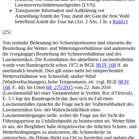
Lawinenverschüttetensuchgerätes (LVS);
Transparente Information und Aufklärung vor
Anmeldung/Antritt der Tour, damit der Gast die freie Wahl
betreffend Antritt der Tour hat (Art. 2 Abs. 1 lit. a
RiskG
);
[25]
Von zentraler Bedeutung bei Schneesporttouren sind einerseits die
Beurteilung der Wetter- und Witterungsverhältnisse und andererseits
die (vorgängige) Beurteilung der Schneeverhältnisse und des
Lawinenrisikos. Die Konsultation des aktuellsten Lawinenbulletins
wurde vom Bundesgericht schon 1972 in BGE
98 IV 168
ff. als
unerlässlich beurteilt. Dies gilt umso mehr bei entsprechenden
Wetterverhältnisse wie Schneefall, starker Wind
(Windverfrachtungen), hohe Temperaturen, etc. (vgl. BGE
98 IV
168
, E. 4d). Im Urteil
6B_275/2015
vom 22. Juni 2016
(Lawinenunfall bei einer Variantenfahrt in Verbier, Roc d’Orizval),
E. 3.1 legt das Bundesgericht dar, dass sich im Fall eines
Lawinenunfalles zunächst die Frage nach der Vorhersehbarkeit des
Lawinenrisikos bzw. der Wahrscheinlichkeit eines
Lawinenniederganges stelle, wobei die Frage aus der Sicht der
Führungsperson zu Unfallzeitpunkt zu beantworten sei. Weiter führt
es aus, der Bergführer habe beispielsweise die örtlichen Schnee- und
Wetterbedingungen zu analysieren, die Schneedecke zu
untersuchen, die Hänge direkt vor Ort zu beurteilen und sodann die