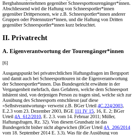
Bergbahnunternehmen gegenüber Schneesporttourengänger*innen.
Abschliessend wird die Haftung von Schneesportler*innen
gegenüber Drittpersonen, wie z.B. Schneesportler*innen anderer
Gruppen oder Pistennutzer*innen, und die Haftung von Dritten
gegenüber Schneesportler*innen kurz beleuchtet.
II. Privatrecht
A. Eigenverantwortung der Tourengänger*innen
[6]
Ausgangspunkt bei privatrechtlichen Haftungsfragen im Bergsport
und damit auch bei Schneesporttouren ist die Eigenverantwortung
der Schneesportler*innen. Das Bundesgericht erwähnte in der
Vergangenheit mehrfach, dass Gefahren, welche dem Schneesport
inhärent sind, von derjenigen Person zu tragen sind, welche sich zur
Ausübung des Schneesports entschliesst (auf diese
«Selbstverantwortung» verweist z.B. BGer Urteil
4C.224/2003
,
E.2.3 vom 23. Dezember 2003, BGE
111 IV 15
, 16, E. 2; BGer
Urteil
4A_612/2010
, E. 2.3. vom 14. Februar 2011;
Müller
,
Haftungsfragen, Rz. 32). Von diesem Grundsatz ist das
Bundesgericht bisher nicht abgewichen (BGer Urteil
4A_206/2014
vom 18. September 2014 E. 3.3). Was für die Ausübung von