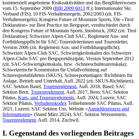
kommerziell angebotene Risikoaktivitäten und das Bergführerwesen
vom 15. September 2009 (
BBl 2009 6013
ff.); Internationaler Ski
Verband (FIS), 10 FIS-Verhaltensregeln, 2002/2003 (zit. FIS-
Verhaltensregeln); Kongress Future of Mountain Sports, Die «Tirol
Deklaration» zur Best Practice im Bergsport, verabschiedet durch
den Kongress Future of Mountain Sports, Innsbruck, 2002 (zit. Tirol
Deklaration); Schweizer Alpen-Club SAC, Reglement Aus- und
Fortbildungspflicht für SAC-Tourenleiterinnen und Tourenleiter,
Version 2006 (zit. Reglement Aus- und Fortbildungspflicht);
Schweizer Alpen-Club SAC, Schwierigkeitsskalen des Schweizer
Alpen-Clubs SAC pro Bergsportdisziplin, Version September 2012
(zit. SAC-Schwierigkeitsskala, bzw. -Schneeschuhtourenskala);
Schweizerische Kommission für Unfallverhütung auf
Schneesportabfahrten (SKUS), Schneeportanlagen: Richtlinien für
Anlage, Betrieb und Unterhalt, Aufl. 2022 (zit. SKUS-Richtlinien);
SAC Sektion Basel,
Tourenreglement
, Aufl. 2018, Basel; SAC
Sektion Bern,
Tourenreglement
, Aufl. 2017, Bern; SAC Sektion
Pilatus,
Kurs- und Tourenreglements
, Aufl. 2024, Luzern; SAC
Sektion Pilatus,
Verhaltenskodex
Teilnehmende SAC Pilatus, Aufl.
2021, Luzern; SAC Sektion Uto, Website «
Anmeldeprozess und
Informationen
» (Stand März 2024); SAC Sektion Weissenstein,
Tourenreglement
, Aufl. 2014, Zuchwil.
I. Gegenstand des vorliegenden Beitrages