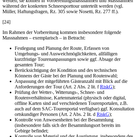
werden; sie können in Vorbereitungsmassnahmen und Massnahmen
während der konkreten Schneesporttour unterteilt werden (vgl.
Müller
, Haftungsfragen, Rz. 305 sowie
Nosetti
, Rz. 277 ff.).
[24]
Im Rahmen der Vorbereitung kommen insbesondere folgende
Massnahmen – exemplarisch – in Betracht:
Festlegung und Planung der Route, Erfassen von
Umgehungs- und Ausweichmöglichkeiten, allfälligen
kurzfristige Tourenanpassungen sowie ggf. Absage der
gesamten Tour;
Berücksichtigung der Kondition und des technischen
Könnens der Gäste bei der Planung und Routenwahl;
Anpassung der mitgeführten Gästeanzahl mit Blick auf die
Anforderungen der Tour (Art. 2 Abs. 2 lit. f
RiskG
);
Prüfung der Wetter-, Witterungs-, Schnee- und
Routenverhältnisse, Kartenmaterial (physisch oder digital,
offline Karten sind auf verschiedenen Tourenportalen, z.B.
auch auf dem SAC-Tourenportal verfügbar) ggf. Konsultation
ortskundiger Personen (Art. 2 Abs. 2 lit. d
RiskG
);
Kontrolle von Anwesenheiten bei der Besammlung
(insbesondere falls sich der Besammlungsort bereits im
Gebirge befindet;
Kontrolle von Material und der Ausrüstung, insbesondere des