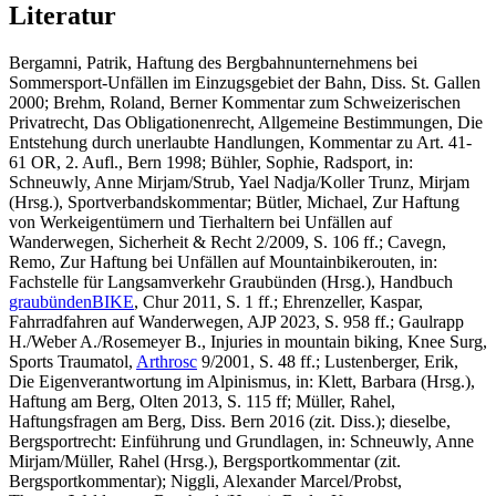
Literatur
Bergamni, Patrik
, Haftung des Bergbahnunternehmens bei
Sommersport-Unfällen im Einzugsgebiet der Bahn, Diss. St. Gallen
2000;
Brehm, Roland,
Berner Kommentar zum Schweizerischen
Privatrecht, Das Obligationenrecht, Allgemeine Bestimmungen, Die
Entstehung durch unerlaubte Handlungen, Kommentar zu Art. 41-
61 OR, 2. Aufl., Bern 1998;
Bühler, Sophie
, Radsport, in:
Schneuwly, Anne Mirjam/Strub, Yael Nadja/Koller Trunz, Mirjam
(Hrsg.), Sportverbandskommentar;
Bütler, Michael
, Zur Haftung
von Werkeigentümern und Tierhaltern bei Unfällen auf
Wanderwegen, Sicherheit & Recht 2/2009, S. 106 ff.;
Cavegn,
Remo
, Zur Haftung bei Unfällen auf Mountainbikerouten, in:
Fachstelle für Langsamverkehr Graubünden (Hrsg.), Handbuch
graubündenBIKE
, Chur 2011, S. 1 ff.;
Ehrenzeller, Kaspar
,
Fahrradfahren auf Wanderwegen, AJP 2023, S. 958 ff.;
Gaulrapp
H./Weber A./Rosemeyer B.
, Injuries in mountain biking, Knee Surg,
Sports Traumatol,
Arthrosc
9/2001, S. 48 ff
.;
Lustenberger, Erik,
Die Eigenverantwortung im Alpinismus, in: Klett, Barbara (Hrsg.),
Haftung am Berg, Olten 2013, S. 115 ff;
Müller, Rahel
,
Haftungsfragen am Berg, Diss. Bern 2016 (zit. Diss.);
dieselbe,
Bergsportrecht: Einführung und Grundlagen, in: Schneuwly, Anne
Mirjam/Müller, Rahel (Hrsg.), Bergsportkommentar (zit.
Bergsportkommentar);
Niggli, Alexander Marcel/Probst,