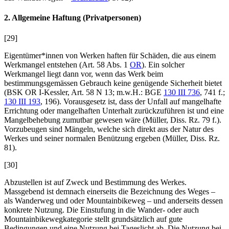
2. Allgemeine Haftung (Privatpersonen)
[29]
Eigentümer*innen von Werken haften für Schäden, die aus einem
Werkmangel entstehen (Art. 58 Abs. 1
OR
). Ein solcher
Werkmangel liegt dann vor, wenn das Werk beim
bestimmungsgemässen Gebrauch keine genügende Sicherheit bietet
(BSK OR I-
Kessler
, Art. 58 N 13; m.w.H.: BGE
130 III 736
, 741 f.;
130 III 193
, 196). Vorausgesetz ist, dass der Unfall auf mangelhafte
Errichtung oder mangelhaften Unterhalt zurückzuführen ist und eine
Mangelbehebung zumutbar gewesen wäre (
Müller
, Diss. Rz. 79 f.).
Vorzubeugen sind Mängeln, welche sich direkt aus der Natur des
Werkes und seiner normalen Benützung ergeben (
Müller
, Diss. Rz.
81).
[30]
Abzustellen ist auf Zweck und Bestimmung des Werkes.
Massgebend ist demnach einerseits die Bezeichnung des Weges –
als Wanderweg und oder Mountainbikeweg – und anderseits dessen
konkrete Nutzung. Die Einstufung in die Wander- oder auch
Mountainbikewegkategorie stellt grundsätzlich auf gute
Bedingungen und eine Nutzung bei Tageslicht ab. Die Nutzung bei