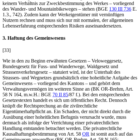
keinem Verhältnis zur Zweckbestimmung des Werkes – vorliegend
des Wander- und Mountainbikeweges – stehen (BGE
130 III 736
E.
1.3., 742). Zudem kann der Werkeigentümer mit vernünftigen
Nutzern rechnen und muss sich nur mit normalen, der allgemeinen
Lebenserfahrung entsprechenden Risiken auseinandersetzen.
3. Haftung des Gemeinwesens
[33]
Wie in den zu Beginn erwähnten Gesetzen – Veloweggesetz,
Bundesgesetz für Fuss- und Wanderwege, Waldgesetz und
Strassenverkehrsgesetz – statuiert wird, ist der Unterhalt des
Strassen- und Wegnetzes grundsätzlich eine hoheitliche Aufgabe des
Gemeinwesens – vorliegend des Kantons – und gehört dem
Verwaltungsvermögen im weiteren Sinne an (BK OR-
Brehm
, Art.
58 N 164, m.w.H.: BGE
70 II 85
/87 f.). Bei den entsprechenden
Gesetzestexten handelt es sich um öffentliches Recht. Dennoch
knüpft die Rechtsprechung an die zivilrechtliche
Eigentümerhaftpflicht an. Ein Schaden, der nicht direkt durch die
Ausübung einer hoheitlichen Befugnis verursacht wurde, muss
demnach als infolge der Verrichtung einer privatrechtlichen
Handlung entstanden betrachtet werden. Die privatrechtliche
Kausalhaftungsbestimmung von Art. 58
OR
ist somit auch auf das
Gemeinwesen anwendbar (BK OR-
Brehm
, Art. 58 N 165;