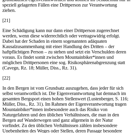
speziell gelagerten Fällen eine Drittperson zur Verantwortung
ziehen.
[21]
Eine Schädigung kann nur dann einer Drittperson zugerechnet
werden, wenn diese widerrechtlich oder vertragswidrig erfolgt.
Dabei hat der Schaden in einem sogenannten adäquaten
Kausalzusammenhang mit einer Handlung des Dritten – der
haftpflichtigen Person – zu stehen und setzt ein Verschulden deren
voraus. Es findet somit zwischen Mountainbiker*innen und
möglichen Drittpersonen eine sog. Risikosphärenabgrenzung statt
(
Cavegn
, Rz. 18;
Müller
, Diss., Rz. 31).
[22]
In den Bergen ist vom Grundsatz auszugehen, dass jeder für sich
selbst verantwortlich ist. Die Eigenverantwortung hat demnach im
gesamten Bergsport einen hohen Stellenwert (
Lustenberger
, S. 116;
Müller
, Diss., Rz. 31). Im Rahmen der Eigenverantwortung tragen
Mountainbiker*innen insbesondere auch das Risiko von
Naturgefahren und den üblichen Verhältnissen, die man in den
Bergen auf Wanderwegen und ganz allgemein in der Natur
vorfindet. Zu den üblichen Verhältnissen zählen insbesondere
Unebenheiten des Weges oder Stellen, deren Passage besondere