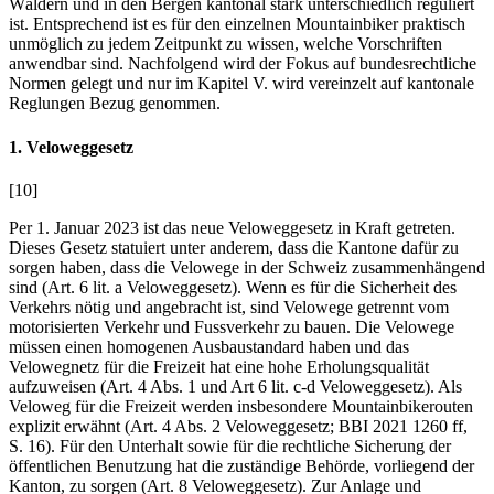
Wäldern und in den Bergen kantonal stark unterschiedlich reguliert
ist. Entsprechend ist es für den einzelnen Mountainbiker praktisch
unmöglich zu jedem Zeitpunkt zu wissen, welche Vorschriften
anwendbar sind. Nachfolgend wird der Fokus auf bundesrechtliche
Normen gelegt und nur im Kapitel V. wird vereinzelt auf kantonale
Reglungen Bezug genommen.
1. Veloweggesetz
[10]
Per 1. Januar 2023 ist das neue Veloweggesetz in Kraft getreten.
Dieses Gesetz statuiert unter anderem, dass die Kantone dafür zu
sorgen haben, dass die Velowege in der Schweiz zusammenhängend
sind (Art. 6
lit. a Veloweggesetz). Wenn es für die Sicherheit des
Verkehrs nötig und angebracht ist, sind Velowege getrennt vom
motorisierten Verkehr und Fussverkehr zu bauen. Die Velowege
müssen einen homogenen Ausbaustandard haben und das
Velowegnetz für die Freizeit hat eine hohe Erholungsqualität
aufzuweisen (Art. 4 Abs. 1 und Art 6 lit. c-d Veloweggesetz). Als
Veloweg für die Freizeit werden insbesondere Mountainbikerouten
explizit erwähnt (Art. 4 Abs. 2 Veloweggesetz; BBI 2021 1260 ff,
S. 16). Für den Unterhalt sowie für die rechtliche Sicherung der
öffentlichen Benutzung hat die zuständige Behörde, vorliegend der
Kanton, zu sorgen (Art. 8 Veloweggesetz). Zur Anlage und