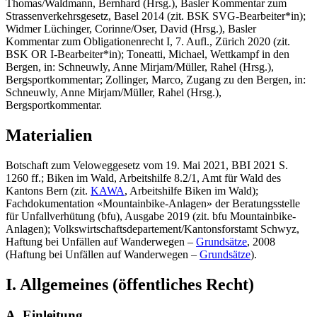
Thomas/Waldmann, Bernhard
(Hrsg.), Basler Kommentar zum
Strassenverkehrsgesetz, Basel 2014 (zit. BSK SVG-
Bearbeiter*in
);
Widmer Lüchinger, Corinne/Oser, David
(Hrsg.), Basler
Kommentar zum Obligationenrecht I, 7. Aufl., Zürich 2020 (zit.
BSK OR I-
Bearbeiter*in
);
Toneatti, Michael,
Wettkampf in den
Bergen, in: Schneuwly, Anne Mirjam/Müller, Rahel (Hrsg.),
Bergsportkommentar;
Zollinger, Marco,
Zugang zu den Bergen, in:
Schneuwly, Anne Mirjam/Müller, Rahel (Hrsg.),
Bergsportkommentar.
Materialien
Botschaft zum Veloweggesetz vom 19. Mai 2021, BBI 2021 S.
1260 ff.; Biken im Wald, Arbeitshilfe 8.2/1, Amt für Wald des
Kantons Bern (zit.
KAWA
, Arbeitshilfe Biken im Wald);
Fachdokumentation «Mountainbike-Anlagen» der Beratungsstelle
für Unfallverhütung (bfu), Ausgabe 2019 (zit. bfu Mountainbike-
Anlagen); Volkswirtschaftsdepartement/Kantonsforstamt Schwyz,
Haftung bei Unfällen auf Wanderwegen –
Grundsätze
, 2008
(Haftung bei Unfällen auf Wanderwegen –
Grundsätze
).
I. Allgemeines (öffentliches Recht)
A. Einleitung