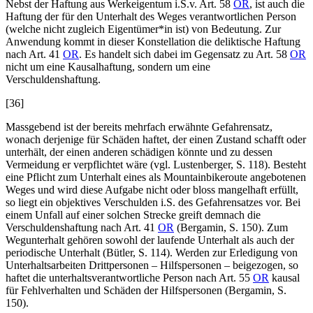
Nebst der Haftung aus Werkeigentum i.S.v. Art. 58
OR
, ist auch die
Haftung der für den Unterhalt des Weges verantwortlichen Person
(welche nicht zugleich Eigentümer*in ist) von Bedeutung. Zur
Anwendung kommt in dieser Konstellation die deliktische Haftung
nach Art. 41
OR
. Es handelt sich dabei im Gegensatz zu Art. 58
OR
nicht um eine Kausalhaftung, sondern um eine
Verschuldenshaftung.
[36]
Massgebend ist der bereits mehrfach erwähnte Gefahrensatz,
wonach derjenige für Schäden haftet, der einen Zustand schafft oder
unterhält, der einen anderen schädigen könnte und zu dessen
Vermeidung er verpflichtet wäre (vgl.
Lustenberger
, S. 118). Besteht
eine Pflicht zum Unterhalt eines als Mountainbikeroute angebotenen
Weges und wird diese Aufgabe nicht oder bloss mangelhaft erfüllt,
so liegt ein objektives Verschulden i.S. des Gefahrensatzes vor. Bei
einem Unfall auf einer solchen Strecke greift demnach die
Verschuldenshaftung nach Art. 41
OR
(
Bergamin
, S. 150). Zum
Wegunterhalt gehören sowohl der laufende Unterhalt als auch der
periodische Unterhalt (
Bütler
, S. 114). Werden zur Erledigung von
Unterhaltsarbeiten Drittpersonen – Hilfspersonen – beigezogen, so
haftet die unterhaltsverantwortliche Person nach Art. 55
OR
kausal
für Fehlverhalten und Schäden der Hilfspersonen (
Bergamin
, S.
150).