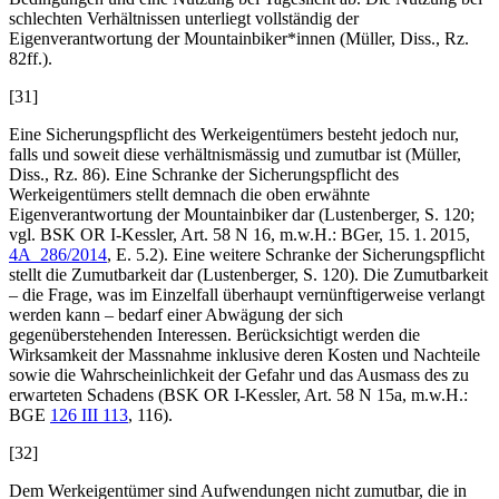
schlechten Verhältnissen unterliegt vollständig der
Eigenverantwortung der Mountainbiker*innen (
Müller
, Diss., Rz.
82ff.).
[31]
Eine Sicherungspflicht des Werkeigentümers besteht jedoch nur,
falls und soweit diese verhältnismässig und zumutbar ist (
Müller
,
Diss., Rz. 86). Eine Schranke der Sicherungspflicht des
Werkeigentümers stellt demnach die oben erwähnte
Eigenverantwortung der Mountainbiker dar (
Lustenberger
, S. 120;
vgl. BSK OR I-
Kessler
, Art. 58 N 16, m.w.H.: BGer, 15. 1. 2015,
4A_286/2014
, E. 5.2). Eine weitere Schranke der Sicherungspflicht
stellt die Zumutbarkeit dar (
Lustenberger
, S. 120). Die Zumutbarkeit
– die Frage, was im Einzelfall überhaupt vernünftigerweise verlangt
werden kann – bedarf einer Abwägung der sich
gegenüberstehenden Interessen. Berücksichtigt werden die
Wirksamkeit der Massnahme inklusive deren Kosten und Nachteile
sowie die Wahrscheinlichkeit der Gefahr und das Ausmass des zu
erwarteten Schadens (BSK OR I-
Kessler
, Art. 58 N 15a, m.w.H.:
BGE
126 III 113
, 116).
[32]
Dem Werkeigentümer sind Aufwendungen nicht zumutbar, die in