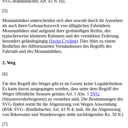
SVG-
Rindlisbacher
, Art. 43 N 16).
[5]
Mountainbikes unterscheiden sich aber sowohl durch ihr Aussehen
als auch ihren Gebrauchszweck von alltäglichen Fahrrädern.
Mountainbikes sind aufgrund ihrer grobstolligen Reifen, des
typischerweise kleineren Rahmens und der verstärkten Federung
besonders geländegängig (
Swiss Cycling
). Dies führt zu einem
Bedürfnis des differenzierten Verständnisses des Begriffs des
Fahrrads und des Mountainbikes.
2. Weg
[6]
Für den Begriff des Weges gibt es im Gesetz keine Legaldefinition.
Es kann davon ausgegangen werden, dass unter dem Begriff des
Weges öffentliche Strassen gemäss Art. 1 Abs. 1
SVG
(Strassenverkehrsgesetz) zu verstehen sind. Die Bestimmungen des
SVG finden somit für die Abgrenzung von Wegen Anwendung
(BSK SVG-
Rindlisbacher
, Art. 43 N 4; insb. für die Abgrenzung
von Bikerouten und Wanderwegen siehe nachfolgenden Rz. 50 ff.)
[7]