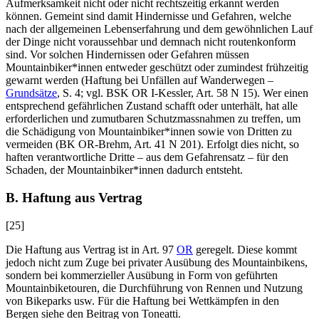
Aufmerksamkeit nicht oder nicht rechtszeitig erkannt werden
können. Gemeint sind damit Hindernisse und Gefahren, welche
nach der allgemeinen Lebenserfahrung und dem gewöhnlichen Lauf
der Dinge nicht voraussehbar und demnach nicht routenkonform
sind. Vor solchen Hindernissen oder Gefahren müssen
Mountainbiker*innen entweder geschützt oder zumindest frühzeitig
gewarnt werden (Haftung bei Unfällen auf Wanderwegen –
Grundsätze
, S. 4; vgl. BSK OR I-
Kessler
, Art. 58 N 15). Wer einen
entsprechend gefährlichen Zustand schafft oder unterhält, hat alle
erforderlichen und zumutbaren Schutzmassnahmen zu treffen, um
die Schädigung von Mountainbiker*innen sowie von Dritten zu
vermeiden (BK OR-
Brehm
, Art. 41 N 201). Erfolgt dies nicht, so
haften verantwortliche Dritte – aus dem Gefahrensatz – für den
Schaden, der Mountainbiker*innen dadurch entsteht.
B. Haftung aus Vertrag
[25]
Die Haftung aus Vertrag ist in Art. 97
OR
geregelt. Diese kommt
jedoch nicht zum Zuge bei privater Ausübung des Mountainbikens,
sondern bei kommerzieller Ausübung in Form von geführten
Mountainbiketouren, die Durchführung von Rennen und Nutzung
von Bikeparks usw. Für die Haftung bei Wettkämpfen in den
Bergen siehe den Beitrag von
Toneatti
.