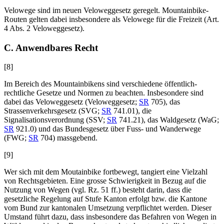
Velowege sind im neuen Veloweggesetz geregelt. Mountainbike-
Routen gelten dabei insbesondere als Velowege für die Freizeit (Art.
4 Abs. 2 Veloweggesetz).
C. Anwendbares Recht
[8]
Im Bereich des Mountainbikens sind verschiedene öffentlich-
rechtliche Gesetze und Normen zu beachten. Insbesondere sind
dabei das Veloweggesetz (Veloweggesetz;
SR
705), das
Strassenverkehrsgesetz (SVG;
SR
741.01), die
Signalisationsverordnung (SSV;
SR
741.21), das Waldgesetz (WaG;
SR
921.0) und das Bundesgesetz über Fuss- und Wanderwege
(FWG;
SR
704) massgebend.
[9]
Wer sich mit dem Moutainbike fortbewegt, tangiert eine Vielzahl
von Rechtsgebieten. Eine grosse Schwierigkeit in Bezug auf die
Nutzung von Wegen (vgl. Rz. 51 ff.) besteht darin, dass die
gesetzliche Regelung auf Stufe Kanton erfolgt bzw. die Kantone
vom Bund zur kantonalen Umsetzung verpflichtet werden. Dieser
Umstand führt dazu, dass insbesondere das Befahren von Wegen in