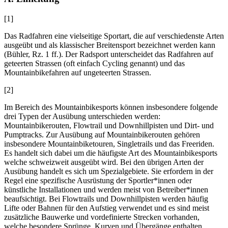
[1]
Das Radfahren eine vielseitige Sportart, die auf verschiedenste Arten
ausgeübt und als klassischer Breitensport bezeichnet werden kann
(
Bühler
, Rz. 1 ff.). Der Radsport unterscheidet das Radfahren auf
geteerten Strassen (oft einfach Cycling genannt) und das
Mountainbikefahren auf ungeteerten Strassen.
[2]
Im Bereich des Mountainbikesports können insbesondere folgende
drei Typen der Ausübung unterschieden werden:
Mountainbikerouten, Flowtrail und Downhillpisten und Dirt- und
Pumptracks. Zur Ausübung auf Mountainbikerouten gehören
insbesondere Mountainbiketouren, Singletrails und das Freeriden.
Es handelt sich dabei um die häufigste Art des Mountainbikesports
welche schweizweit ausgeübt wird. Bei den übrigen Arten der
Ausübung handelt es sich um Spezialgebiete. Sie erfordern in der
Regel eine spezifische Ausrüstung der Sportler*innen oder
künstliche Installationen und werden meist von Betreiber*innen
beaufsichtigt. Bei Flowtrails und Downhillpisten werden häufig
Lifte oder Bahnen für den Aufstieg verwendet und es sind meist
zusätzliche Bauwerke und vordefinierte Strecken vorhanden,
welche besondere Sprünge, Kurven und Übergänge enthalten.