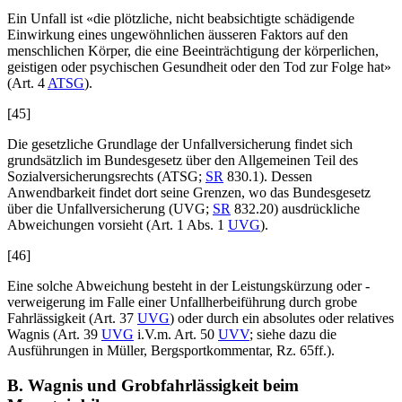
Ein Unfall ist «die plötzliche, nicht beabsichtigte schädigende
Einwirkung eines ungewöhnlichen äusseren Faktors auf den
menschlichen Körper, die eine Beeinträchtigung der körperlichen,
geistigen oder psychischen Gesundheit oder den Tod zur Folge hat»
(Art. 4
ATSG
).
[45]
Die gesetzliche Grundlage der Unfallversicherung findet sich
grundsätzlich im Bundesgesetz über den Allgemeinen Teil des
Sozialversicherungsrechts (ATSG;
SR
830.1). Dessen
Anwendbarkeit findet dort seine Grenzen, wo das Bundesgesetz
über die Unfallversicherung (UVG;
SR
832.20) ausdrückliche
Abweichungen vorsieht (Art. 1 Abs. 1
UVG
).
[46]
Eine solche Abweichung besteht in der Leistungskürzung oder -
verweigerung im Falle einer Unfallherbeiführung durch grobe
Fahrlässigkeit (Art. 37
UVG
) oder durch ein absolutes oder relatives
Wagnis (Art. 39
UVG
i.V.m. Art. 50
UVV
; siehe dazu die
Ausführungen in
Müller
, Bergsportkommentar, Rz. 65ff.).
B. Wagnis und Grobfahrlässigkeit beim