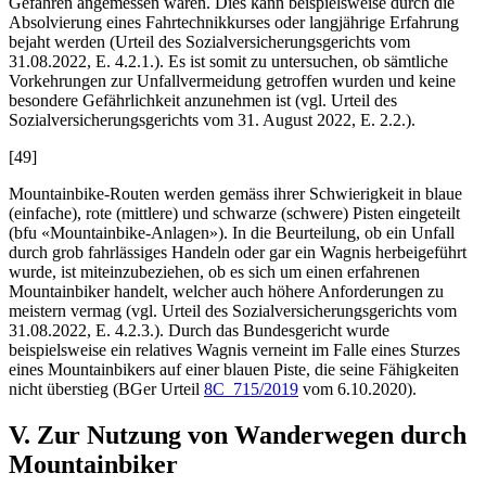
Gefahren angemessen waren. Dies kann beispielsweise durch die
Absolvierung eines Fahrtechnikkurses oder langjährige Erfahrung
bejaht werden (Urteil des Sozialversicherungsgerichts vom
31.08.2022, E. 4.2.1.). Es ist somit zu untersuchen, ob sämtliche
Vorkehrungen zur Unfallvermeidung getroffen wurden und keine
besondere Gefährlichkeit anzunehmen ist (vgl. Urteil des
Sozialversicherungsgerichts vom 31. August 2022, E. 2.2.).
[49]
Mountainbike-Routen werden gemäss ihrer Schwierigkeit in blaue
(einfache), rote (mittlere) und schwarze (schwere) Pisten eingeteilt
(bfu «Mountainbike-Anlagen»). In die Beurteilung, ob ein Unfall
durch grob fahrlässiges Handeln oder gar ein Wagnis herbeigeführt
wurde, ist miteinzubeziehen, ob es sich um einen erfahrenen
Mountainbiker handelt, welcher auch höhere Anforderungen zu
meistern vermag (vgl. Urteil des Sozialversicherungsgerichts vom
31.08.2022, E. 4.2.3.). Durch das Bundesgericht wurde
beispielsweise ein relatives Wagnis verneint im Falle eines Sturzes
eines Mountainbikers auf einer blauen Piste, die seine Fähigkeiten
nicht überstieg (BGer Urteil
8C_715/2019
vom 6.10.2020).
V. Zur Nutzung von Wanderwegen durch
Mountainbiker