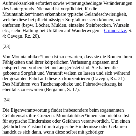
Aufmerksamkeit erfordert sowie witterungsbedingte Veränderungen
des Untergrunds. Niemand ist verpflichtet, für die
Mountainbiker*innen erkennbare typische Geländeschwierigkeit,
welche diese bei pflichtmässiger Sorgfalt meistern können, zu
entfernen (bspw. Löcher, Mulden, einzelne Steinbrocken, Wurzeln
etc.; siehe Haftung bei Unfällen auf Wanderwegen –
Grundsätze
, S.
4;
Cavegn
, Rz. 20).
[23]
Von Mountainbiker*innen ist zu erwarten, dass sie die Routen ihren
Fähigkeiten und ihrer körperlichen Verfassung anpassen und
entsprechend vorbereitet und ausgerüstet sind. Sie haben die
gebotene Sorgfalt und Vernunft walten zu lassen und sich während
der gesamten Fahrt auf diese zu konzentrieren (
Cavegn
, Rz. 21).
Das Mitführen von Taschenapotheke und Fahrradwerkzeug ist
ebenfalls zu erwarten (
Bergamin
, S. 17).
[24]
Die Eigenverantwortung findet insbesondere beim sogenannten
Gefahrensatz ihre Grenzen. Mountainbiker*innen sind nicht selbst
für atypische Hindernisse oder Gefahren verantwortlich. Um einen
gefährlichen Zustand durch atypische Hindernisse oder Gefahren
handelt es sich dann, wenn diese selbst mit gehöriger