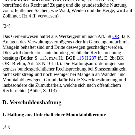
betreffend das Recht auf Zugang und die grundsätzliche Nutzung
von öffentlichen Sachen, wie Wald, Weiden und die Berge, wird auf
Zollinger
, Rz 4 ff. verwiesen).
[34]
Das Gemeinwesen haftet aus Werkeigentum nach Art. 58
OR
, falls
Anlagen des Verwaltungsvermögens oder im Gemeingebrauch mit
Mängeln behaftet sind und Dritte deswegen geschädigt werden.
Dies wird durch konstante bundesgerichtliche Rechtsprechung
bestätigt (
Bütler
, S. 113, m.w.H.: BGE
115 II 237
ff., E. 2b; BK
OR-
Brehm
, Art. 58 N 161 ff.). Die Haftungsanforderungen sind
gemäss bundesgerichtlicher Rechtsprechung bei Strassenmängeln
nicht sehr streng und noch weniger bei Mängeln an Wander- und
Mountainbikewegen. Grund dafür ist die Zweckbestimmung und
insbesondere die Zumutbarkeit, welche sich nach öffentlichem
Recht richtet (
Bütler
, S. 113).
D. Verschuldenshaftung
1. Haftung aus Unterhalt einer Mountainbikeroute
[35]