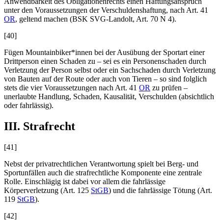
Anwendbarkeit des Obligationenrechts einen Haftungsanspruch
unter den Voraussetzungen der Verschuldenshaftung, nach Art. 41
OR
, geltend machen (BSK SVG-
Landolt
, Art. 70 N 4).
[40]
Fügen Mountainbiker*innen bei der Ausübung der Sportart einer
Drittperson einen Schaden zu – sei es ein Personenschaden durch
Verletzung der Person selbst oder ein Sachschaden durch Verletzung
von Bauten auf der Route oder auch von Tieren – so sind folglich
stets die vier Voraussetzungen nach Art. 41
OR
zu prüfen –
unerlaubte Handlung, Schaden, Kausalität, Verschulden (absichtlich
oder fahrlässig).
III. Strafrecht
[41]
Nebst der privatrechtlichen Verantwortung spielt bei Berg- und
Sportunfällen auch die strafrechtliche Komponente eine zentrale
Rolle. Einschlägig ist dabei vor allem die fahrlässige
Körperverletzung (Art. 125
StGB
) und die fahrlässige Tötung (Art.
119
StGB
).
[42]